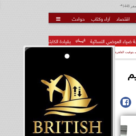
هـ
اقتصاد
آراء وكتاب
حوادث

ائية
بقيادة الكابتن أمير حمدي  مباراة ودية قوية للترسانة ٢٠١١...
بتوقيت القاهرة
م