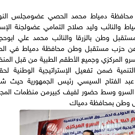
حافظة دمياط محمد الحصي عضومجلس النو
ط والنائب وليد صلاح التمامي عضولجنة الإسك
قبل وطن بالزرقا والنائب محمد علي ابوحجا
 عن حزب مستقبل وطن محافظة دمياط في الح
رو المركزي وجميع الأطقم الطبية من قبل المن
التنمية ضمن تفعيل الإستراتيجية الوطنية لح
س عبد الفتاح السيسي رئيس الجمهورية حيث شا
ي السرو وسط حضور لفيف كبيرمن منظمات المجت
ل وطن بمحافظة دمياك