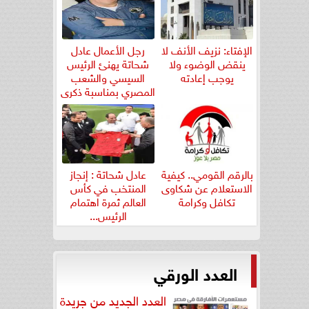
الإفتاء: نزيف الأنف لا
رجل الأعمال عادل
ينقض الوضوء ولا
شحاتة يهنئ الرئيس
يوجب إعادته
السيسي والشعب
المصري بمناسبة ذكرى
ثورة...
بالرقم القومي.. كيفية
عادل شحاتة : إنجاز
الاستعلام عن شكاوى
المنتخب في كأس
تكافل وكرامة
العالم ثمرة اهتمام
الرئيس...
العدد الورقي
العدد الجديد من جريدة