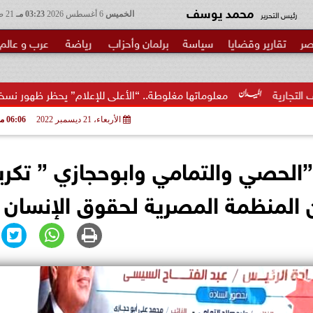
محمد يوسف
رئيس التحرير
الخميس
6 أغسطس 2026
03:23 مـ
21 صفر 1448
صر
تقارير وقضايا
سياسة
برلمان وأحزاب
رياضة
عرب و عالم
معلوماتها مغلوطة.. “الأعلى للإعلام” يحظر ظهور نسخة ضياء العوضي النس
الأربعاء، 21 ديسمبر 2022
06:06 مـ
لحصي والتمامي وابوحجازي ” تكري
المنظمة المصرية لحقوق الإنسان