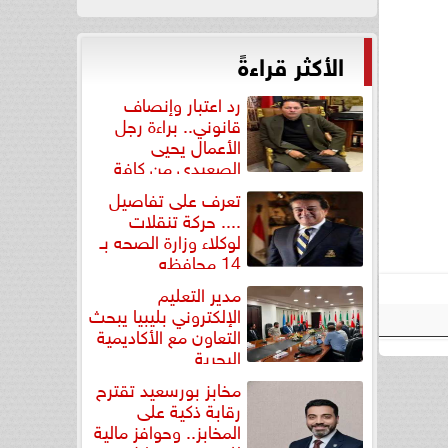
الأكثر قراءةً
رد اعتبار وإنصاف
قانوني.. براءة رجل
الأعمال يحيى
الصعيدي من كافة
التهم...
تعرف على تفاصيل
.... حركة تنقلات
لوكلاء وزارة الصحه بـ
14 محافظه
مدير التعليم
الإلكتروني بليبيا يبحث
التعاون مع الأكاديمية
البحرية
مخابز بورسعيد تقترح
رقابة ذكية على
المخابز.. وحوافز مالية