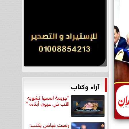
آراء وكتاب
”جريمة اسمها تشويه
الأب في عيون أبناءه ”
رفعت فياض يكتب: