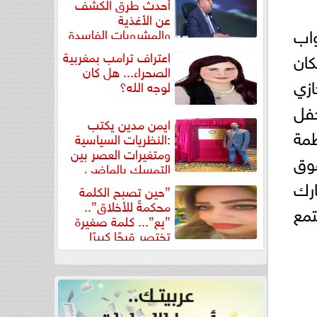
أحدث طرق الكشف
عن الأغذية
اب
والمشروبات الفاسدة
في كتاب...
اعتراف ترامب بمغربية
ان
الصحراء... هل كان
زي
لوجه الله؟
فل
ايمن مدين يكتب
ظمة
:النظريات السياسية
ومتغيرات العصر بين
قوق
التمسك بالماضي
ومواجهة تحديات...
رك
”حين تصبح الكلمة
محكمةً للأخلاق”..
مع
”يع”... كلمة صغيرة
تختصر قبحًا كبيرًا