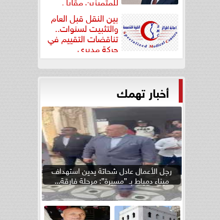
للمتميزين مقابل
جودة...
بين النقل قبل العام
والتثبيت لسنوات..
تناقضات التقييم في
حركة مديري
”مستشفيات...
أخبار تهمك
رجل الأعمال عادل شحاتة يدين استهداف
ميناء دمياط بـ ”مسيرة”: مرحلة فارقة...