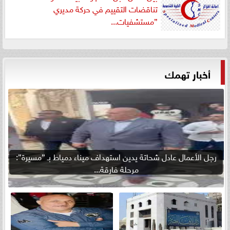
تناقضات التقييم في حركة مديري
”مستشفيات...
أخبار تهمك
رجل الأعمال عادل شحاتة يدين استهداف ميناء دمياط بـ ”مسيرة”:
مرحلة فارقة...