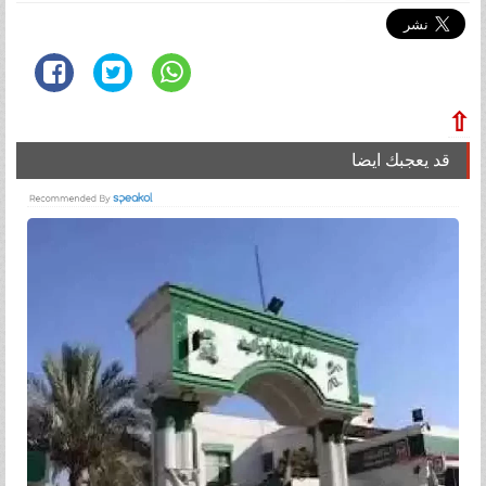
⇧
قد يعجبك ايضا