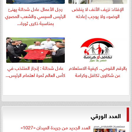
الإفتاء: نزيف الأنف لا ينقض
رجل الأعمال عادل شحاتة يهنئ
الوضوء ولا يوجب إعادته
الرئيس السيسي والشعب المصري
بمناسبة ذكرى ثورة...
بالرقم القومي.. كيفية الاستعلام
عادل شحاتة : إنجاز المنتخب في
عن شكاوى تكافل وكرامة
كأس العالم ثمرة اهتمام الرئيس...
العدد الورقي
العدد الجديد من جريدة الميدان «1027»