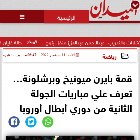
محمد يوسف
رئيس التحرير

محاولات لإخفاء المقاعد عن أعضاء
الجمعية العمومية خلال الإفطار
الجماعي ...
رحمن عبدالعزيز منقل يتوج...
حالة غليان في نادي الشيخ زايد: اته
رياضة
الأحد، 11 سبتمبر 2022
06:47 مـ
بتوقيت القاهرة
2022-09-11 18:47:33
قمة بايرن ميونيخ وبرشلونة…
تعرف علي مباريات الجولة
الثانية من دوري أبطال أوروبا