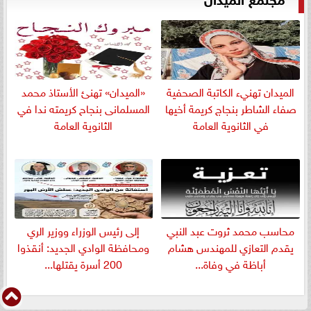
الميدان تهنيء الكاتبة الصحفية
«الميدان» تهنئ الأستاذ محمد
صفاء الشاطر بنجاج كريمة أخيها
المسلمانى بنجاح كريمته ندا في
في الثانوية العامة
الثانوية العامة
​محاسب محمد ثروت عبد النبي
إلى رئيس الوزراء ووزير الري
يقدم التعازي للمهندس هشام
ومحافظة الوادي الجديد: أنقذوا
أباظة في وفاة...
200 أسرة يقتلها...