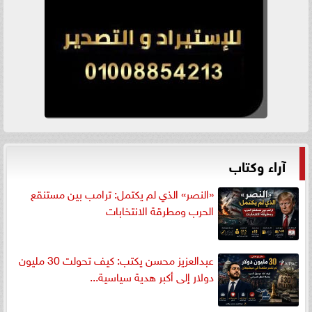
آراء وكتاب
«النصر» الذي لم يكتمل: ترامب بين مستنقع
الحرب ومطرقة الانتخابات
عبدالعزيز محسن يكتب: كيف تحولت 30 مليون
دولار إلى أكبر هدية سياسية...