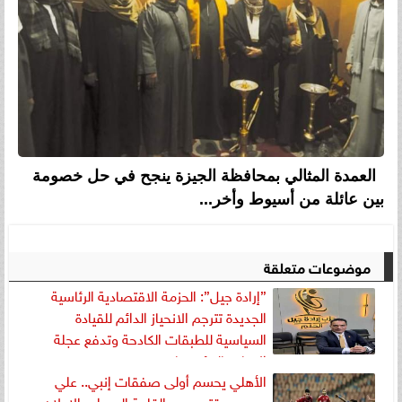
العمدة المثالي بمحافظة الجيزة ينجح في حل خصومة
بين عائلة من أسيوط وأخر...
موضوعات متعلقة
”إرادة جيل”: الحزمة الاقتصادية الرئاسية
الجديدة تترجم الانحياز الدائم للقيادة
السياسية للطبقات الكادحة وتدفع عجلة
الإنتاج بالمؤسسات
الأهلي يحسم أولى صفقات إنبي.. علي
محمود يقترب من القلعة الحمراء والإعلان