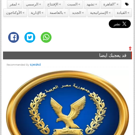
”القاهرة
تشهد
السبت
الإفتتاح
الرسمي
لمقر
القيادة
الإستراتيجية
الجديد
بالعاصمة
الإدارية
الأوكتاجون
⇧
قد يعجبك ايضا