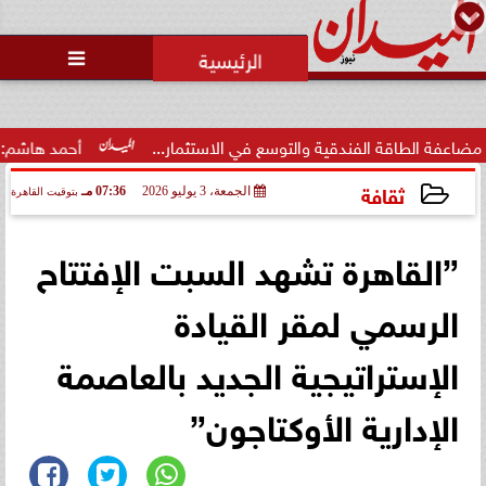
محمد يوسف
رئيس التحرير

أريزونا تمنح سهير بوخماس
الدكتوراه الفخرية للشرق الأوسط
2026 تقديرًا ل...
والتوسع في الاستثمار...
أحمد هاشم: الإعلام مُطالب بتطهير و
ثقافة
الجمعة، 3 يوليو 2026
07:36 مـ
بتوقيت القاهرة
2026-07-03 19:36:07
”القاهرة تشهد السبت الإفتتاح
الرسمي لمقر القيادة
الإستراتيجية الجديد بالعاصمة
الإدارية الأوكتاجون”