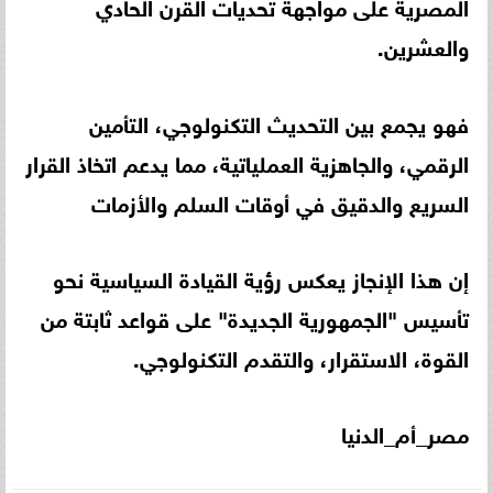
المصرية على مواجهة تحديات القرن الحادي
والعشرين.
فهو يجمع بين التحديث التكنولوجي، التأمين
الرقمي، والجاهزية العملياتية، مما يدعم اتخاذ القرار
السريع والدقيق في أوقات السلم والأزمات
إن هذا الإنجاز يعكس رؤية القيادة السياسية نحو
تأسيس "الجمهورية الجديدة" على قواعد ثابتة من
القوة، الاستقرار، والتقدم التكنولوجي.
مصر_أم_الدنيا