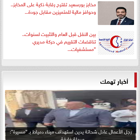
مخابز بورسعيد تقترح رقابة ذكية على المخابز..
وحوافز مالية للمتميزين مقابل جودة...
بين النقل قبل العام والتثبيت لسنوات..
تناقضات التقييم في حركة مديري
”مستشفيات...
أخبار تهمك
رجل الأعمال عادل شحاتة يدين استهداف ميناء دمياط بـ ”مسيرة”:
مرحلة فارقة...