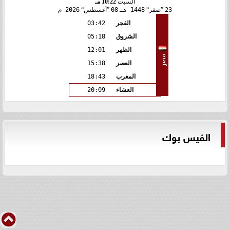
السبت
10:22 مـ
23
صفر
1448 هـ
08
أغسطس
2026 م
الفجر
03:42
الشروق
05:18
الظهر
12:01
مصر
العصر
15:38
المغرب
18:43
العشاء
20:09
الفيس بوك