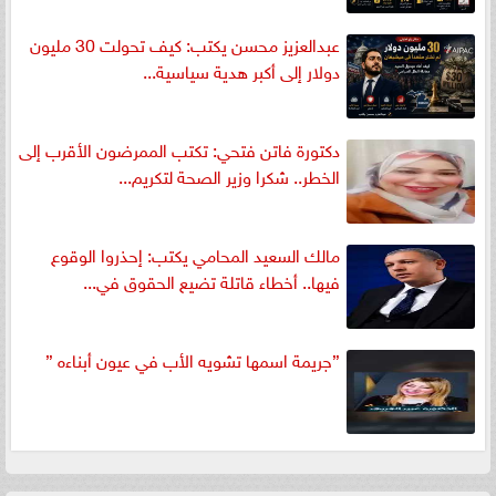
عبدالعزيز محسن يكتب: كيف تحولت 30 مليون
دولار إلى أكبر هدية سياسية...
دكتورة فاتن فتحي: تكتب الممرضون الأقرب إلى
الخطر.. شكرا وزير الصحة لتكريم...
مالك السعيد المحامي يكتب: إحذروا الوقوع
فيها.. أخطاء قاتلة تضيع الحقوق في...
”جريمة اسمها تشويه الأب في عيون أبناءه ”