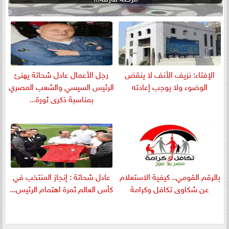
الإفتاء: نزيف الأنف لا ينقض
رجل الأعمال عادل شحاتة يهنئ
الوضوء ولا يوجب إعادته
الرئيس السيسي والشعب المصري
بمناسبة ذكرى ثورة...
بالرقم القومي.. كيفية الاستعلام
عادل شحاتة : إنجاز المنتخب في
عن شكاوى تكافل وكرامة
كأس العالم ثمرة اهتمام الرئيس...