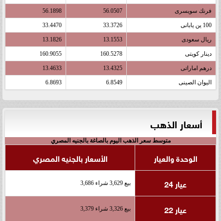
فرنك سويسرى
56.0507
56.1898
100 ين يابانى
33.3726
33.4470
ريال سعودى
13.1553
13.1826
دينار كويتى
160.5278
160.9055
درهم اماراتى
13.4325
13.4633
اليوان الصينى
6.8549
6.8693
أسعار الذهب
متوسط سعر الذهب اليوم بالصاغة بالجنيه المصري
الوحدة والعيار
الأسعار بالجنيه المصري
عيار 24
بيع 3,629 شراء 3,686
عيار 22
بيع 3,326 شراء 3,379