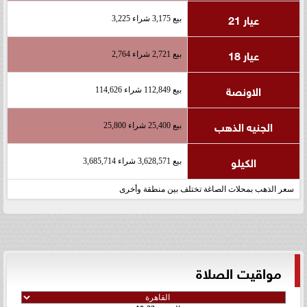
عيار 21
بيع 3,175 شراء 3,225
عيار 18
بيع 2,721 شراء 2,764
الاونصة
بيع 112,849 شراء 114,626
الجنيه الذهب
بيع 25,400 شراء 25,800
الكيلو
بيع 3,628,571 شراء 3,685,714
سعر الذهب بمحلات الصاغة تختلف بين منطقة وأخرى
مواقيت الصلاة