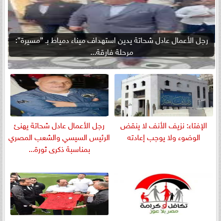
رجل الأعمال عادل شحاتة يدين استهداف ميناء دمياط بـ ”مسيرة”:
مرحلة فارقة...
الإفتاء: نزيف الأنف لا ينقض
رجل الأعمال عادل شحاتة يهنئ
الوضوء ولا يوجب إعادته
الرئيس السيسي والشعب المصري
بمناسبة ذكرى ثورة...