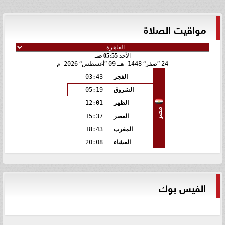
مواقيت الصلاة
الأحد
05:55 صـ
24
صفر
1448 هـ
09
أغسطس
2026 م
الفجر
03:43
الشروق
05:19
الظهر
12:01
مصر
العصر
15:37
المغرب
18:43
العشاء
20:08
الفيس بوك