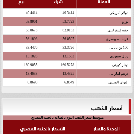
العملة
شراء
بيع
دولار أمريكى
49.3414
49.4414
يورو
53.7723
53.8961
جنيه إسترلينى
62.9153
63.0675
فرنك سويسرى
56.0507
56.1898
100 ين يابانى
33.3726
33.4470
ريال سعودى
13.1553
13.1826
دينار كويتى
160.5278
160.9055
درهم اماراتى
13.4325
13.4633
اليوان الصينى
6.8549
6.8693
أسعار الذهب
متوسط سعر الذهب اليوم بالصاغة بالجنيه المصري
الوحدة والعيار
الأسعار بالجنيه المصري