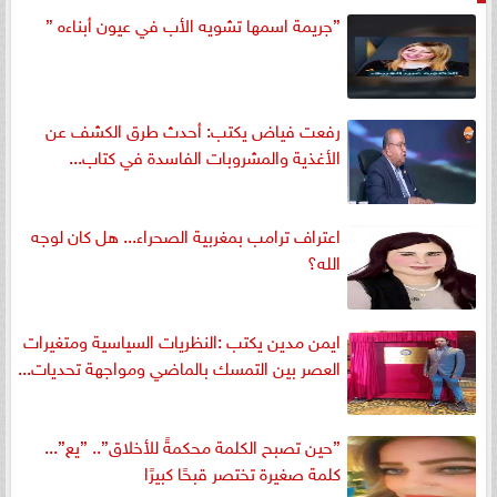
”جريمة اسمها تشويه الأب في عيون أبناءه ”
رفعت فياض يكتب: أحدث طرق الكشف عن
الأغذية والمشروبات الفاسدة في كتاب...
اعتراف ترامب بمغربية الصحراء... هل كان لوجه
الله؟
ايمن مدين يكتب :النظريات السياسية ومتغيرات
العصر بين التمسك بالماضي ومواجهة تحديات...
”حين تصبح الكلمة محكمةً للأخلاق”.. ”يع”...
كلمة صغيرة تختصر قبحًا كبيرًا