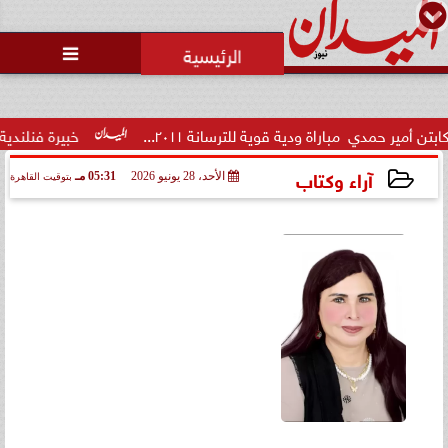
محمد يوسف
رئيس التحرير

الاتحاد العربي للتطوع يرعى
مسابقة وسام الخير
ة قوية للترسانة ٢٠١١...
خبيرة فنلندية تُفجر مفاجأة: تعثر ا
آراء وكتاب
الأحد، 28 يونيو 2026
05:31 مـ
بتوقيت القاهرة
2026-06-28 17:31:31