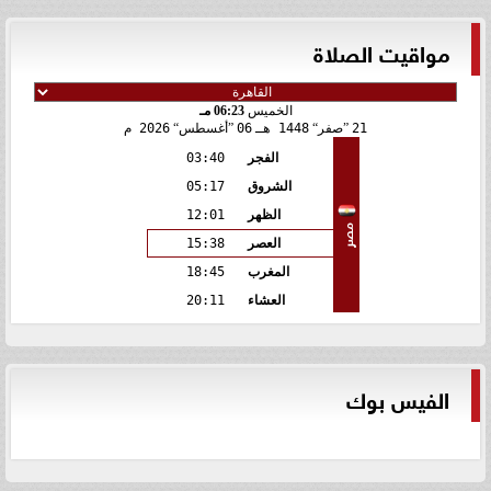
مواقيت الصلاة
الخميس
06:23 مـ
21
صفر
1448 هـ
06
أغسطس
2026 م
الفجر
03:40
الشروق
05:17
الظهر
12:01
مصر
العصر
15:38
المغرب
18:45
العشاء
20:11
الفيس بوك