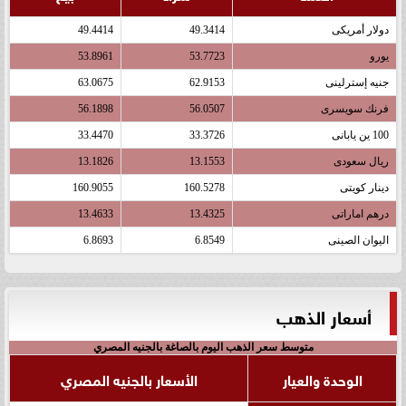
دولار أمريكى
49.3414
49.4414
يورو
53.7723
53.8961
جنيه إسترلينى
62.9153
63.0675
فرنك سويسرى
56.0507
56.1898
100 ين يابانى
33.3726
33.4470
ريال سعودى
13.1553
13.1826
دينار كويتى
160.5278
160.9055
درهم اماراتى
13.4325
13.4633
اليوان الصينى
6.8549
6.8693
أسعار الذهب
متوسط سعر الذهب اليوم بالصاغة بالجنيه المصري
الوحدة والعيار
الأسعار بالجنيه المصري