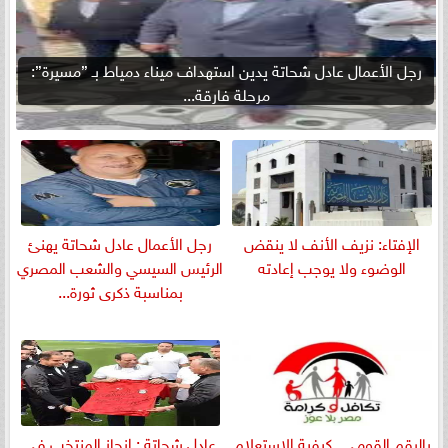
رجل الأعمال عادل شحاتة يدين استهداف ميناء دمياط بـ ”مسيرة”:
مرحلة فارقة...
الإفتاء: نزيف الأنف لا ينقض
رجل الأعمال عادل شحاتة يهنئ
الوضوء ولا يوجب إعادته
الرئيس السيسي والشعب المصري
بمناسبة ذكرى ثورة...
بالرقم القومي.. كيفية الاستعلام
عادل شحاتة : إنجاز المنتخب في