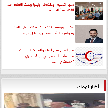
مدير التعليم الإلكتروني بليبيا يبحث التعاون مع
الأكاديمية البحرية
مخابز بورسعيد تقترح رقابة ذكية على المخابز..
وحوافز مالية للمتميزين مقابل جودة...
بين النقل قبل العام والتثبيت لسنوات..
تناقضات التقييم في حركة مديري
”مستشفيات...
أخبار تهمك