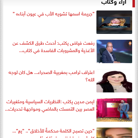
آراء وكتاب
”جريمة اسمها تشويه الأب في عيون أبناءه ”
رفعت فياض يكتب: أحدث طرق الكشف عن
الأغذية والمشروبات الفاسدة في كتاب...
اعتراف ترامب بمغربية الصحراء... هل كان لوجه
الله؟
ايمن مدين يكتب :النظريات السياسية ومتغيرات
العصر بين التمسك بالماضي ومواجهة تحديات...
”حين تصبح الكلمة محكمةً للأخلاق”.. ”يع”...
كلمة صغيرة تختصر قبحًا كبيرًا