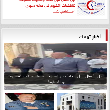
تناقضات التقييم في حركة مديري
”مستشفيات...
أخبار تهمك
رجل الأعمال عادل شحاتة يدين استهداف ميناء دمياط بـ ”مسيرة”:
مرحلة فارقة...