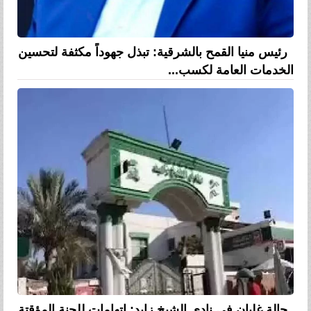
رئيس منيا القمح بالشرقية: تبذل جهوداً مكثفة لتحسين
الخدمات العامة لكسب...
حالة غليان في نادي الشيخ زايد: اتهامات للجنة المؤقتة