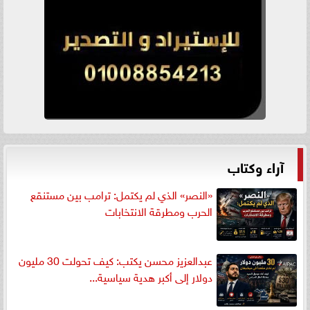
آراء وكتاب
«النصر» الذي لم يكتمل: ترامب بين مستنقع
الحرب ومطرقة الانتخابات
عبدالعزيز محسن يكتب: كيف تحولت 30 مليون
دولار إلى أكبر هدية سياسية...