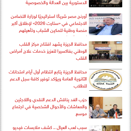
الدستورية بين العدالة والخصوصية
أورنچ مصر شريكًا استراتيجيًا لوزارة التضامن
الاجتماعي في «ستارت 2026» لإطلاق أكبر
منصة وطنية لتمكين الشباب وتأهيلهم
لسوق العمل
محافظ الجيزة يشهد افتتاح مركز القلب
الوطني بفاكسيرا لتعزيز خدمات علاج أمراض
القلب
محافظ الجيزة يتابع انتظام أول أيام امتحانات
الثانوية العامة ويؤكد توفير كافة سبل الدعم
للطلاب
حزب الغد يناقش الدعم النقدي واللاجئين
والمعاشات والأحوال الشخصية في اجتماع
موسع
سبب لعب العيال .. كشف ملابسات فيديو