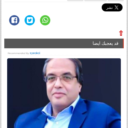
⇧
قد يعجبك ايضا