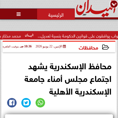
محمد يوسف
رئيس التحرير

حالة غليان في نادي الشيخ زايد:
اتهامات للجنة المؤقتة بـ ”التواطؤ”
وضيا...
كومة بنسبة تعديل...
محمد مختار جمعة: الإعلام صانع الوعي ول
محافظات
الإثنين، 22 يونيو 2026
10:36 صـ
بتوقيت القاهرة
2026-06-22 10:36:40
محافظ الإسكندرية يشهد
اجتماع مجلس أمناء جامعة
الإسكندرية الأهلية