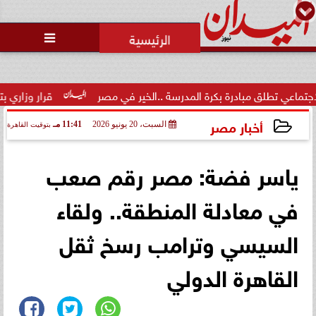
محمد يوسف
رئيس التحرير

ق مبادرة بكرة المدرسة ..الخير في مصر
قرار وزاري بتكليف الدكت
أخبار مصر
السبت، 20 يونيو 2026
11:41 مـ
بتوقيت القاهرة
2026-06-20 23:41:14
ياسر فضة: مصر رقم صعب
في معادلة المنطقة.. ولقاء
السيسي وترامب رسخ ثقل
القاهرة الدولي