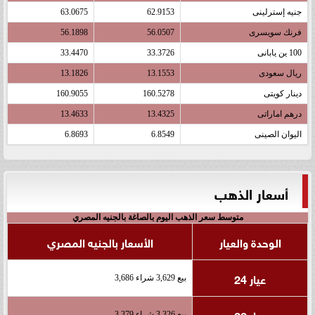
جنيه إسترلينى
62.9153
63.0675
فرنك سويسرى
56.0507
56.1898
100 ين يابانى
33.3726
33.4470
ريال سعودى
13.1553
13.1826
دينار كويتى
160.5278
160.9055
درهم اماراتى
13.4325
13.4633
اليوان الصينى
6.8549
6.8693
أسعار الذهب
متوسط سعر الذهب اليوم بالصاغة بالجنيه المصري
الوحدة والعيار
الأسعار بالجنيه المصري
عيار 24
بيع 3,629 شراء 3,686
عيار 22
بيع 3,326 شراء 3,379