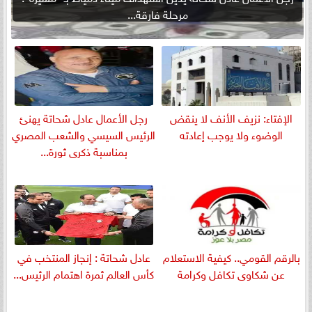
مرحلة فارقة...
الإفتاء: نزيف الأنف لا ينقض
رجل الأعمال عادل شحاتة يهنئ
الوضوء ولا يوجب إعادته
الرئيس السيسي والشعب المصري
بمناسبة ذكرى ثورة...
بالرقم القومي.. كيفية الاستعلام
عادل شحاتة : إنجاز المنتخب في
عن شكاوى تكافل وكرامة
كأس العالم ثمرة اهتمام الرئيس...