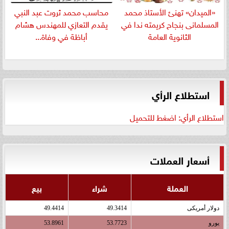
«الميدان» تهنئ الأستاذ محمد
​محاسب محمد ثروت عبد النبي
المسلمانى بنجاح كريمته ندا في
يقدم التعازي للمهندس هشام
الثانوية العامة
أباظة في وفاة...
استطلاع الرأي
استطلاع الرأي: اضغط للتحميل
أسعار العملات
العملة
شراء
بيع
دولار أمريكى
49.3414
49.4414
يورو
53.7723
53.8961