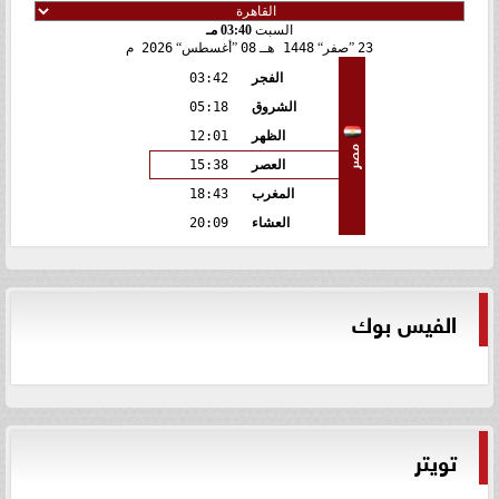
السبت
03:40 مـ
23
صفر
1448 هـ
08
أغسطس
2026 م
الفجر
03:42
الشروق
05:18
الظهر
12:01
مصر
العصر
15:38
المغرب
18:43
العشاء
20:09
الفيس بوك
تويتر