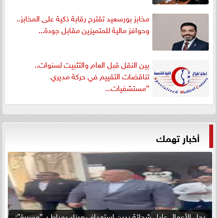
مخابز بورسعيد تقترح رقابة ذكية على المخابز..
وحوافز مالية للمتميزين مقابل جودة...
بين النقل قبل العام والتثبيت لسنوات..
تناقضات التقييم في حركة مديري
”مستشفيات...
أخبار تهمك
رجل الأعمال عادل شحاتة يدين استهداف ميناء دمياط بـ ”مسيرة”: