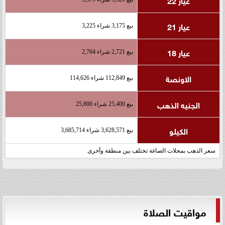
عيار 21
بيع 3,175 شراء 3,225
عيار 18
بيع 2,721 شراء 2,764
الاونصة
بيع 112,849 شراء 114,626
الجنيه الذهب
بيع 25,400 شراء 25,800
الكيلو
بيع 3,628,571 شراء 3,685,714
سعر الذهب بمحلات الصاغة تختلف بين منطقة وأخرى
مواقيت الصلاة