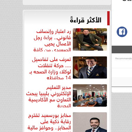
الأكثر قراءةً
رد اعتبار وإنصاف
قانوني.. براءة رجل
الأعمال يحيى
الصعيدي من كافة
التهم...
تعرف على تفاصيل
.... حركة تنقلات
لوكلاء وزارة الصحه بـ
14 محافظه
مدير التعليم
الإلكتروني بليبيا يبحث
التعاون مع الأكاديمية
البحرية
مخابز بورسعيد تقترح
رقابة ذكية على
المخابز.. وحوافز مالية