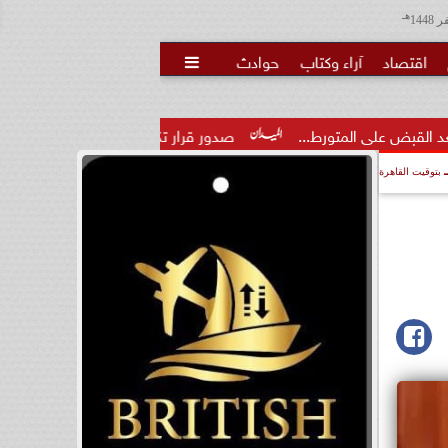
هـ
اقتصاد
آراء وكتاب
حوادث

رط...
صدور قرار تكليف الدكتور مينا مجدي عطا وكيلًا لمديرية ال
بتوقيت القاهرة