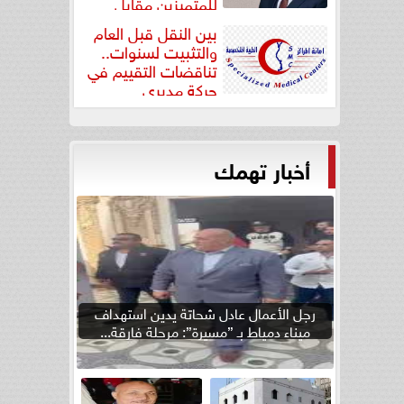
للمتميزين مقابل
جودة...
بين النقل قبل العام
والتثبيت لسنوات..
تناقضات التقييم في
حركة مديري
”مستشفيات...
أخبار تهمك
رجل الأعمال عادل شحاتة يدين استهداف
ميناء دمياط بـ ”مسيرة”: مرحلة فارقة...