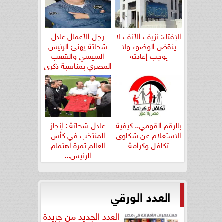
الإفتاء: نزيف الأنف لا
رجل الأعمال عادل
ينقض الوضوء ولا
شحاتة يهنئ الرئيس
يوجب إعادته
السيسي والشعب
المصري بمناسبة ذكرى
ثورة...
بالرقم القومي.. كيفية
عادل شحاتة : إنجاز
الاستعلام عن شكاوى
المنتخب في كأس
تكافل وكرامة
العالم ثمرة اهتمام
الرئيس...
العدد الورقي
العدد الجديد من جريدة