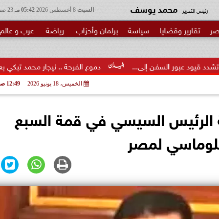
محمد يوسف
رئيس التحرير
السبت
8 أغسطس 2026
05:42 مـ
23 صفر 1448
صر
تقارير وقضايا
سياسة
برلمان وأحزاب
رياضة
عرب و عالم
سفن إلى...
دموع الفرحة .. نيجار محمد تبكي بعد القبض على المتو
الخميس، 18 يونيو 2026
12:49 صـ
كة الرئيس السيسي في قمة السبع
بلوماسي لمصر