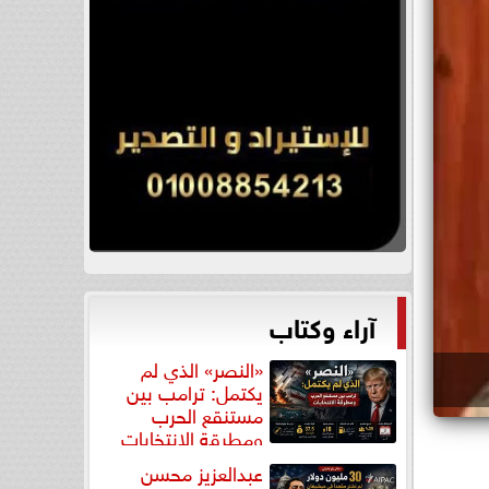
آراء وكتاب
«النصر» الذي لم
يكتمل: ترامب بين
مستنقع الحرب
ومطرقة الانتخابات
عبدالعزيز محسن