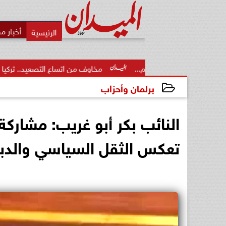
أخبار م
ت الدعم...
مخاوف من اتساع التصعيد.. تركيا تشدد قيود عبور ال
برلمان وأحزاب
2026-06-18 00:49:28
النائب بكر أبو غريب: مشار
تعكس الثقل السياسي والد