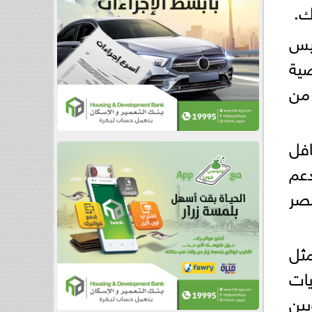
ك.
ئيس
ضية
 من
افل
دعم
مصر
ثل
يات
يين