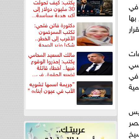
يكتب: كيف تحولت
 في
30 مليون دولار إلى
أكبر هدية سياسية...
بها
دكتورة فاتن فتحي:
رار
تكتب الممرضون
الأقرب إلى الخطر..
شكرا وزير الصحة
لتكريم...
ءات
مالك السعيد المحامي
يكتب: إحذروا الوقوع
اسي
فيها.. أخطاء قاتلة
 في
تضيع الحقوق في...
”جريمة اسمها تشويه
ية
الأب في عيون أبناءه ”
ئيس
مصر
سيخ