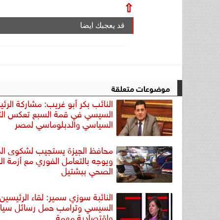
⇧
قد يعجبك ايضا
موضوعات متعلقة
النائب بكر أبو غريب: مشاركة الرئ
السيسي في قمة السبع تعكس ال
السياسي والدبلوماسي لمصر
محافظ الجيزة يستجيب لشكوى ال
ويوجه بالتعامل الفوري مع أزمة 
الصحي ببشتيل
النائبة سوزي سمير: لقاء الرئيسين
السيسي وترامب حمل رسائل سيا
واقتصادية مهمة