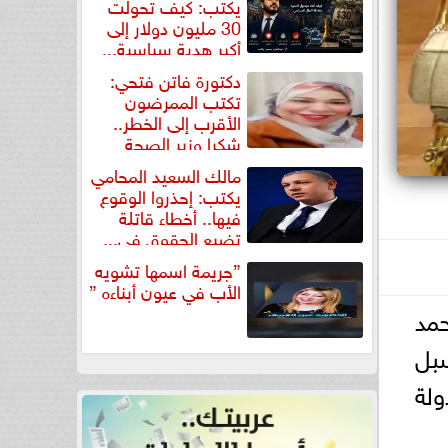
يكتب: كيف تحولت
30 مليون دولار إلى
أكبر هدية سياسية...
دكتورة فاتن فتحي:
تكتب الممرضون
الأقرب إلى الخطر..
شكرا وزير الصحة
لتكريم...
مالك السعيد المحامي
يكتب: إحذروا الوقوع
فيها.. أخطاء قاتلة
تضيع الحقوق في...
”جريمة اسمها تشويه
الأب في عيون أبناءه ”
مد
سبل
ولة