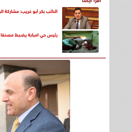
النائب بكر أبو غريب: مشاركة
رئيس حي امبابة يضبط مصنعًا مخ