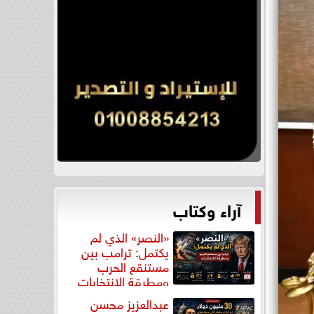
آراء وكتاب
«النصر» الذي لم
يكتمل: ترامب بين
مستنقع الحرب
ومطرقة الانتخابات
عبدالعزيز محسن