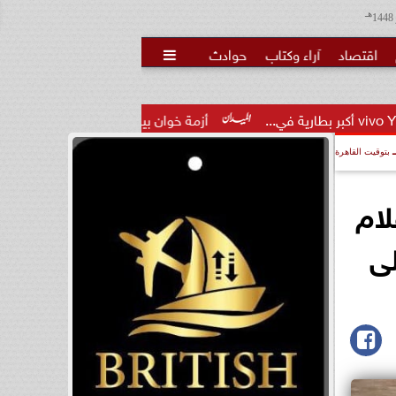
هـ
اقتصاد
آراء وكتاب
حوادث

أزمة خوان بيزيرا تتصاعد.. لاعب الزمالك يتمسك بالرحيل ويُلوّح ب
بتوقيت القاهرة
لام
ى