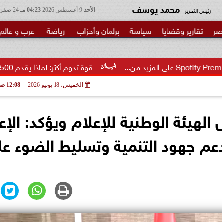
محمد يوسف
رئيس التحرير
الأحد
9 أغسطس 2026
04:23 مـ
24 صفر 1448
صر
تقارير وقضايا
سياسة
برلمان وأحزاب
رياضة
عرب و عالم
قوة تدوم أكثر: لماذا يقدم vivo Y500 أكبر بطارية في...
الخميس، 18 يونيو 2026
12:08 صـ
لهيئة الوطنية للإعلام ويؤكد: الإع
 جهود التنمية وتسليط الضوء عل