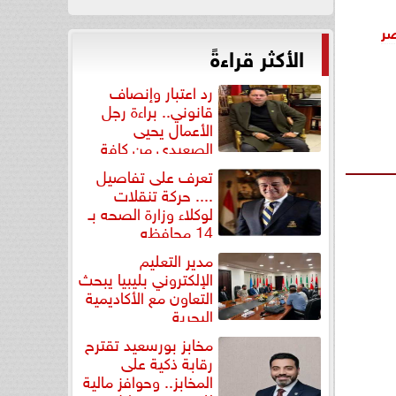
صر
الأكثر قراءةً
رد اعتبار وإنصاف
قانوني.. براءة رجل
الأعمال يحيى
الصعيدي من كافة
التهم...
تعرف على تفاصيل
.... حركة تنقلات
لوكلاء وزارة الصحه بـ
14 محافظه
مدير التعليم
الإلكتروني بليبيا يبحث
التعاون مع الأكاديمية
البحرية
مخابز بورسعيد تقترح
رقابة ذكية على
المخابز.. وحوافز مالية