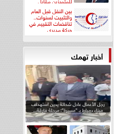
للمتميزين مقابل
جودة...
بين النقل قبل العام
والتثبيت لسنوات..
تناقضات التقييم في
حركة مديري
”مستشفيات...
أخبار تهمك
رجل الأعمال عادل شحاتة يدين استهداف
ميناء دمياط بـ ”مسيرة”: مرحلة فارقة...