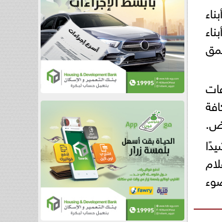
ناء
ناء
مق
عات
افة
رض.
دًا
لام
ضوء