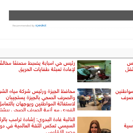
يس
رئيس حي امبابة يضبط مصنعًا مخالفًا
ثقل
لإعادة تعبئة طفايات الحريق
مواطنين
محافظ الجيزة ورئيس شركة مياه الش
الصرف
والصرف الصحي بالجيزة يستجيبان
لاستغاثة المواطنين ويوجهان بالتعامل
الفوري مع أزمة الصرف الصحي ببشت
النائبة غادة البدوي: إشادة ترامب بال
سية
السيسي تعكس الثقة العالمية في دور
مصر الإقليمي