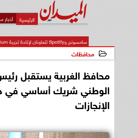
أخبار م
سامسونج وSpotify تتعاونان لإتاحة تجربة Spotify Premium على المزيد من...
محافظات
2026-06-18 00:08:11
محافظ الغربية يستقبل رئيس ا
الوطني شريك أساسي في دعم
الإنجازات