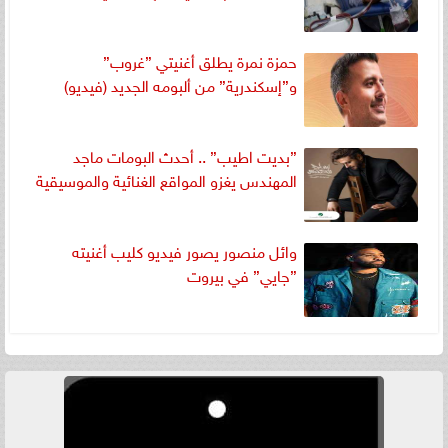
حمزة نمرة يطلق أغنيتي ”غروب”
و”إسكندرية” من ألبومه الجديد (فيديو)
”بديت اطيب” .. أحدث البومات ماجد
المهندس يغزو المواقع الغنائية والموسيقية
وائل منصور يصور فيديو كليب أغنيته
”جايي” في بيروت