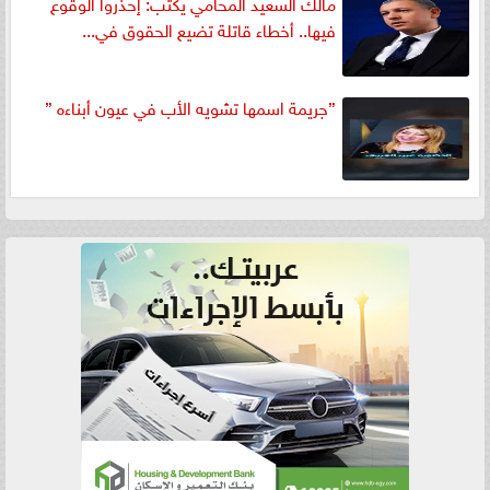
مالك السعيد المحامي يكتب: إحذروا الوقوع
فيها.. أخطاء قاتلة تضيع الحقوق في...
”جريمة اسمها تشويه الأب في عيون أبناءه ”