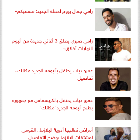
رامي جمال يروج لحفله الجديد: مستنيكم»
رامي صبري يطلق 3 أغاني جديدة من ألبوم
النهايات أخلاق»
عمرو دياب يحتفل بألبومه الجديد مكانك..
تفاصيل
عمرو دياب يحتفل بالكريسماس مع جمهوره
بطرح ألبومه الجديد”مكانك”
أمراض تعالجها أدوية البلازما.. القومى
لمشتقات البلازما يوضح التفاصيل