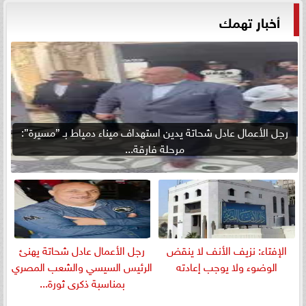
أخبار تهمك
رجل الأعمال عادل شحاتة يدين استهداف ميناء دمياط بـ ”مسيرة”:
مرحلة فارقة...
الإفتاء: نزيف الأنف لا ينقض
رجل الأعمال عادل شحاتة يهنئ
الوضوء ولا يوجب إعادته
الرئيس السيسي والشعب المصري
بمناسبة ذكرى ثورة...