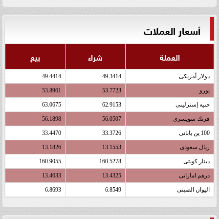
أسعار العملات
العملة
شراء
بيع
دولار أمريكى
49.3414
49.4414
يورو
53.7723
53.8961
جنيه إسترلينى
62.9153
63.0675
فرنك سويسرى
56.0507
56.1898
100 ين يابانى
33.3726
33.4470
ريال سعودى
13.1553
13.1826
دينار كويتى
160.5278
160.9055
درهم اماراتى
13.4325
13.4633
اليوان الصينى
6.8549
6.8693