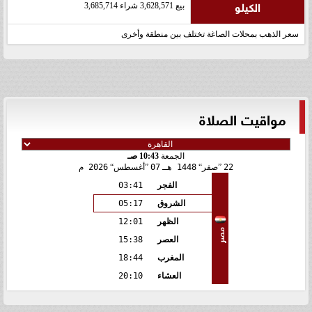
الكيلو
بيع 3,628,571 شراء 3,685,714
سعر الذهب بمحلات الصاغة تختلف بين منطقة وأخرى
مواقيت الصلاة
الجمعة
10:43 صـ
22
صفر
1448 هـ
07
أغسطس
2026 م
الفجر
03:41
الشروق
05:17
الظهر
12:01
مصر
العصر
15:38
المغرب
18:44
العشاء
20:10