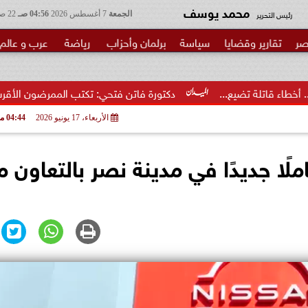
محمد يوسف
رئيس التحرير
الجمعة
7 أغسطس 2026
04:56 صـ
22 صفر 1448
صر
تقارير وقضايا
سياسة
برلمان وأحزاب
رياضة
عرب و عالم
.
دكتورة فاتن فتحي: تكتب الممرضون الأقرب إلى الخطر.. شكرا وز
الأربعاء، 17 يونيو 2026
04:44 مـ
لًا جديدًا في مدينة نصر بالتعاون م