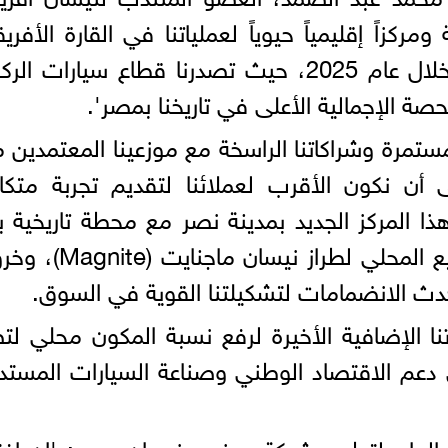
زاً إقليمياً حيوياً لعملياتنا في القارة الأفريق
ولقد توجت جهودنا بنجاح استثنائي خلال عام 2025، حيث تصدرنا قطاع سيارات
ستمرة وشراكاتنا الراسخة مع موزعينا المعتمدين 
 أن نكون الأقرب لعملائنا لتقديم تجربة متكا
ا المركز الجديد بمدينة نصر مع محطة تاريخية با
في رحلتنا الصناعية، وهي بدء التصنيع المحلي لطراز نيس
دث الانضمامات لتشكيلتنا القوية في السوق.
راتنا الإضافية الأخيرة لرفع نسبة المكون محلي ل
د في دعم الاقتصاد الوطني وصناعة السيارات المستد
لعام لتطوير شبكة موزعي نيسان مصر: 'إن افت