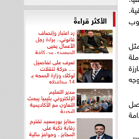
ية.
الأكثر قراءةً
 الركوب
رد اعتبار وإنصاف
قانوني.. براءة رجل
مثل
الأعمال يحيى
الصعيدي من كافة
ملة
التهم...
تعرف على تفاصيل
رزة
.... حركة تنقلات
لوكلاء وزارة الصحه بـ
ان ماجنايت (Magnite)، وخروجه
14 محافظه
مدير التعليم
الإلكتروني بليبيا يبحث
تصل
التعاون مع الأكاديمية
البحرية
امة
مخابز بورسعيد تقترح
رقابة ذكية على
المخابز.. وحوافز مالية
تاح