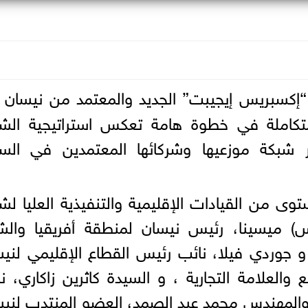
إكسبريس إيجيبت” الجديد والمعتمد من نيسان
كاملة في خطوة هامة تعكس استراتيجية الشر
ير شبكة موزعيها وشركائها المعتمدين في الس
ى من القيادات الإقليمية والتنفيذية العليا لش
س) ميسينا، رئيس نيسان لمنطقة أفريقيا والش
 و جوردي فيلا، نائب رئيس القطاع الإقليمي لني
ع والعلامة التجارية ، و السيدة كاثرين زاكاري، ن
والمهندس محمد عبد الصمد، العضو المنتدب لني