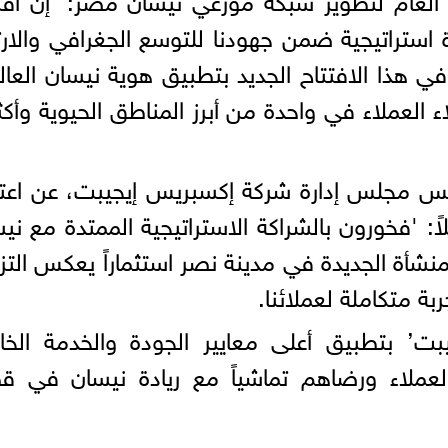
 استراتيجية ضمن جهودنا للتوسع الجغرافي والارت
ي هذا الافتتاح الجديد بتطبيق هوية نيسان العال
ء العملاء في واحدة من أبرز المناطق الحيوية وأكث
س مجلس إدارة شركة إكسبريس إيجيبت، عن اعتز
ً: 'فخورون بالشراكة الاستراتيجية الممتدة مع ني
ثل افتتاح المنشأة الجديدة في مدينة نصر استثماراً يعكس التز
 متكاملة لعملائنا.
ت’ بتطبيق أعلى معايير الجودة والخدمة الخا
لعملاء ورضاهم تماشياً مع ريادة نيسان في ق