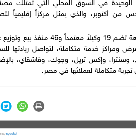
ة الوحيدة في السوق المحلي التي تمتلك مصنع
بمدينة السادس من أكتوبر، والذي يمثل مركزاً إقليمياً لت
تمتلك نيسان مصر حالياً شبكة واسعة تضم 19 وكيلاً معتمداً و46 منفذ ب
ض ومراكز خدمة متكاملة، لتواصل ريادتها للس
ي، وسنترا، وإكس تريل، وجوك، وقاشقاي، بالإض
 تجربة متكاملة لعملائها في مصر.