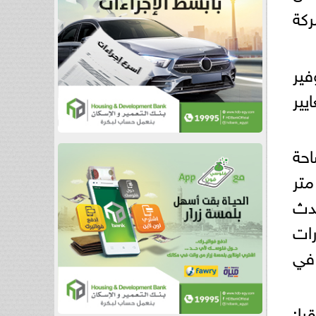
ركة
فير
يير
احة
لمباني، بالإضافة إلى 1000 متر مربع للمساحات الخارجية، و2200 متر
حدث
6 سيارات داخل صالة العرض و9 سيارات
 في
يا: