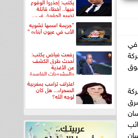
يكتب: إحذروا الوقوع
فيها.. أخطاء قاتلة
تضيع الحقوق في...
”جريمة اسمها تشويه
الأب في عيون أبناءه ”
 في
كة
رفعت فياض يكتب:
أحدث طرق الكشف
وق
عن الأغذية
والمشروبات الفاسدة
في كتاب...
اعتراف ترامب بمغربية
ركة
الصحراء... هل كان
لوجه الله؟
رق
سان
ائب
سان