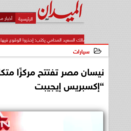
أخبار م
مالك السعيد المحامي يكتب: إحذروا الوقوع فيها.. أخطاء قاتلة تضيع..
سيارات
2026-06-17 16:44:37
نيسان مصر تفتتح مركزًا متكام
“إكسبريس إيجيبت