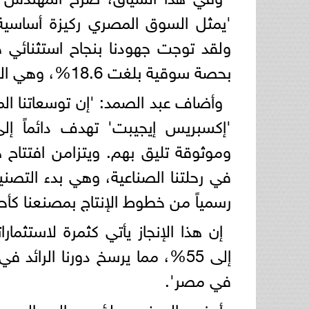
'يمثل السوق المصري ركيزة أساسية ومرك
بحصة سوقية بلغت 18.6%، وهي الحصة الإجمالية الأعلى في تاريخنا بمصر'.
وأضاف عبد الصمد: 'إن توسعاتنا الم
'إكسبريس إيجيبت' تهدف دائماً إلى
وموثوقة تليق بهم. ويتزامن افتتاح هذ
رسمياً من خطوط الإنتاج بمصنعنا كأح
إن هذا الإنجاز يأتي كثمرة لاستثما
إلى 55%، مما يرسخ دورنا الرائ
في مصر'.
أوضح المهندس لؤي صالح، المدير ا