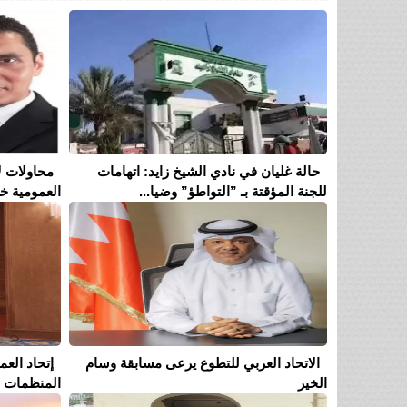
حالة غليان في نادي الشيخ زايد: اتهامات
محاولات ل
للجنة المؤقتة بـ ”التواطؤ” وضيا...
العمومية خل
الاتحاد العربي للتطوع يرعى مسابقة وسام
إتحاد الع
الخير
المنظمات ال