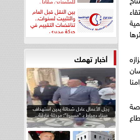
للمتميزين مقابل
جودة...
قاء
بين النقل قبل العام
والتثبيت لسنوات..
مية
تناقضات التقييم في
حركة مديري
رها
”مستشفيات...
ازه
أخبار تهمك
سان
امنا
صة
رجل الأعمال عادل شحاتة يدين استهداف
طاع
ميناء دمياط بـ ”مسيرة”: مرحلة فارقة...