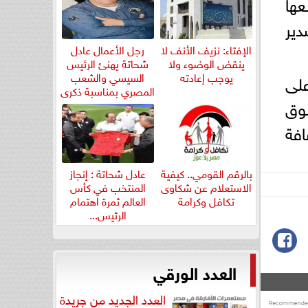
ها
صدير
الإفتاء: نزيف الأنف لا
رجل الأعمال عادل
ينقض الوضوء ولا
شحاتة يهنئ الرئيس
يوجب إعادته
السيسي والشعب
يع وتوزيع على
المصري بمناسبة ذكرى
وق
ثورة...
افة
بالرقم القومي.. كيفية
عادل شحاتة : إنجاز
الاستعلام عن شكاوى
المنتخب في كأس
تكافل وكرامة
العالم ثمرة اهتمام
الرئيس...
العدد الورقي
العدد الجديد من جريدة