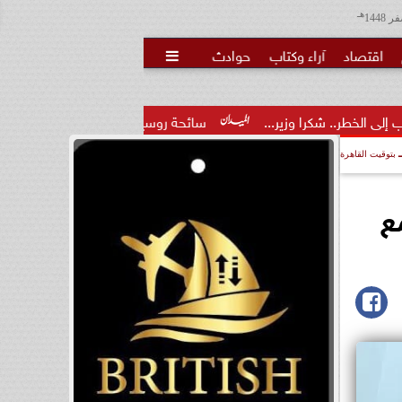
هـ
اقتصاد
آراء وكتاب
حوادث

ير...
سائحة روسية لـ”مراسي”: الغردقة تجمع بين الموقع المميز 
بتوقيت القاهرة
ع