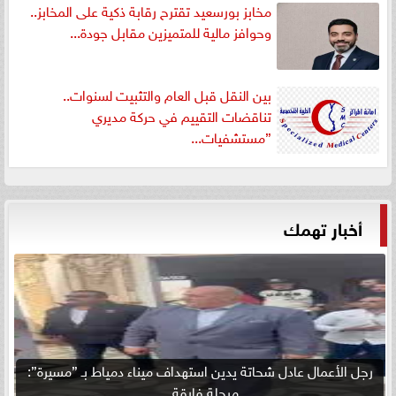
مخابز بورسعيد تقترح رقابة ذكية على المخابز..
وحوافز مالية للمتميزين مقابل جودة...
بين النقل قبل العام والتثبيت لسنوات..
تناقضات التقييم في حركة مديري
”مستشفيات...
أخبار تهمك
رجل الأعمال عادل شحاتة يدين استهداف ميناء دمياط بـ ”مسيرة”:
مرحلة فارقة...