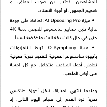
للمشاهدين الاختيار بين صوت المعلق، أو
ضجيج الجمهور، أو أجواء الاستاد.
• ميزة AI Upscaling Pro: تحافظ على جودة
عالية تلبي معايير سامسونج للعرض بدقة 4K
حتى في حال كانت دقة البث منخفضة نسبياً.
• ميزة Q-Symphony: تربط التلفزيونات
بأجهزة سامسونج الصوتية لتقديم تجربة صوتية
تحاطي أجواء الملاعب وتتفاعل مع كل لمسة
على أرض الملعب.
وعندما تنتهي المباراة، تنقل أجهزة جلاكسي
تجربة كرة القدم إلى صباح اليوم التالي. إذ
تفتتح ميزة Now Brief اليوم بموجز منسّق