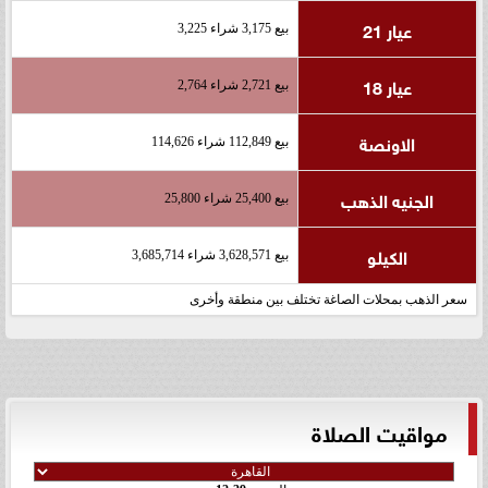
عيار 21
بيع 3,175 شراء 3,225
عيار 18
بيع 2,721 شراء 2,764
الاونصة
بيع 112,849 شراء 114,626
الجنيه الذهب
بيع 25,400 شراء 25,800
الكيلو
بيع 3,628,571 شراء 3,685,714
سعر الذهب بمحلات الصاغة تختلف بين منطقة وأخرى
مواقيت الصلاة