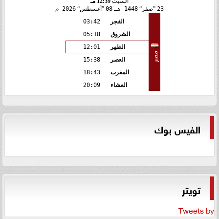
السبت
12:39 مـ
23
صفر
1448 هـ
08
أغسطس
2026 م
الفجر
03:42
الشروق
05:18
الظهر
12:01
مصر
العصر
15:38
المغرب
18:43
العشاء
20:09
الفيس بوك
تويتر
Tweets by