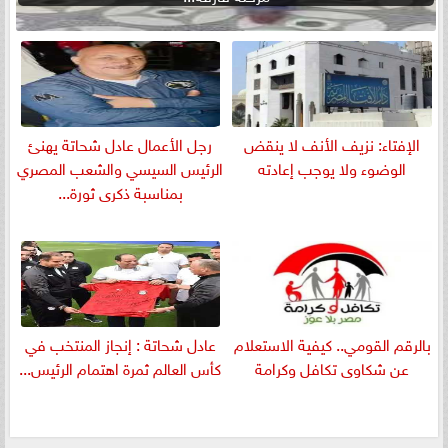
الإفتاء: نزيف الأنف لا ينقض
رجل الأعمال عادل شحاتة يهنئ
الوضوء ولا يوجب إعادته
الرئيس السيسي والشعب المصري
بمناسبة ذكرى ثورة...
بالرقم القومي.. كيفية الاستعلام
عادل شحاتة : إنجاز المنتخب في
عن شكاوى تكافل وكرامة
كأس العالم ثمرة اهتمام الرئيس...