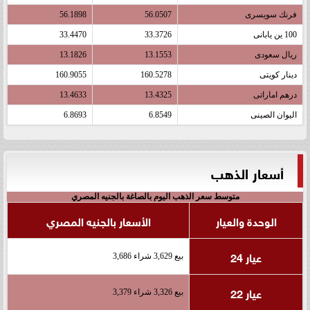
فرنك سويسرى
56.0507
56.1898
100 ين يابانى
33.3726
33.4470
ريال سعودى
13.1553
13.1826
دينار كويتى
160.5278
160.9055
درهم اماراتى
13.4325
13.4633
اليوان الصينى
6.8549
6.8693
أسعار الذهب
متوسط سعر الذهب اليوم بالصاغة بالجنيه المصري
الوحدة والعيار
الأسعار بالجنيه المصري
عيار 24
بيع 3,629 شراء 3,686
عيار 22
بيع 3,326 شراء 3,379