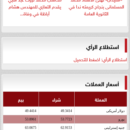
المسلمانى بنجاح كريمته ندا في
يقدم التعازي للمهندس هشام
الثانوية العامة
أباظة في وفاة...
استطلاع الرأي
استطلاع الرأي: اضغط للتحميل
أسعار العملات
العملة
شراء
بيع
دولار أمريكى
49.3414
49.4414
يورو
53.7723
53.8961
جنيه إسترلينى
62.9153
63.0675