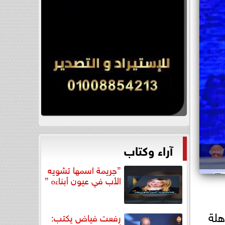
آراء وكتاب
”جريمة اسمها تشويه
الأب في عيون أبناءه ”
هلة
رفعت فياض يكتب: