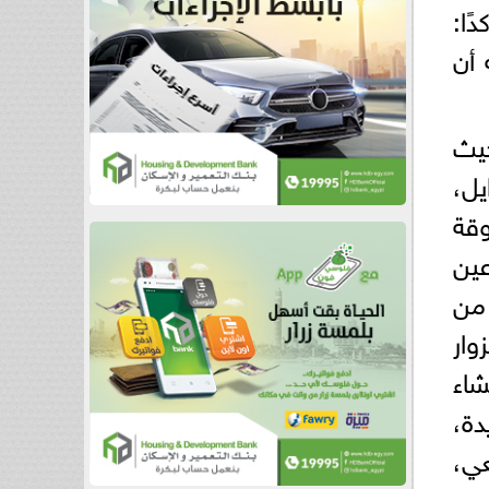
ًا:
 أن
حيث
يل،
وقة
عين
من
وار
شاء
دة،
عي،