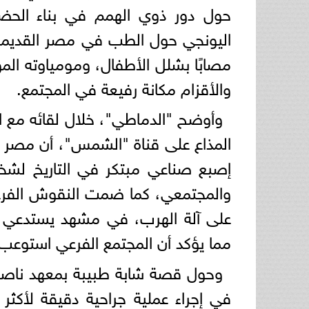
حول دور ذوي الهمم في بناء الحضار
اليونجي حول الطب في مصر القديمة، 
مصابًا بشلل الأطفال، ومومياوته ال
والأقزام مكانة رفيعة في المجتمع.
وأوضح "الدماطي"، خلال لقائه مع ال
المذاع على قناة "الشمس"، أن مصر ا
إصبع صناعي مبتكر في التاريخ لش
والمجتمعي، كما ضمت النقوش الفرع
على آلة الهرب، في مشهد يستدعي إلى
مما يؤكد أن المجتمع الفرعي استوعب طا
وحول قصة شابة طبيبة بمعهد ناصر، 