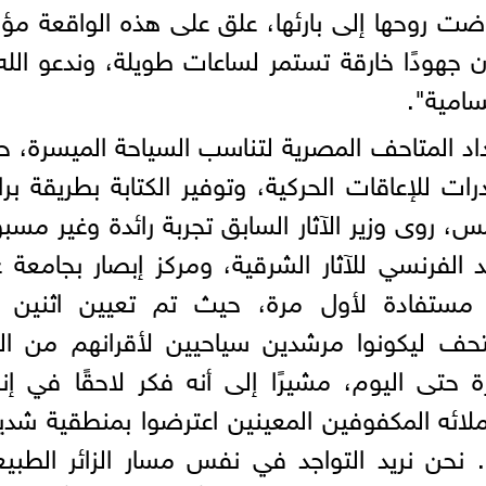
ضت روحها إلى بارئها، علق على هذه الواقعة مؤكد
 جهودًا خارقة تستمر لساعات طويلة، وندعو الله
سامية".
اد المتاحف المصرية لتناسب السياحة الميسرة، 
ت للإعاقات الحركية، وتوفير الكتابة بطريقة برا
، روى وزير الآثار السابق تجربة رائدة وغير مسب
ن مع المعهد الفرنسي للآثار الشرقية، ومركز إبصار بجامعة 
تفادة لأول مرة، حيث تم تعيين اثنين 
حف ليكونوا مرشدين سياحيين لأقرانهم من الز
حتى اليوم، مشيرًا إلى أنه فكر لاحقًا في إن
ائه المكفوفين المعينين اعترضوا بمنطقية شدي
.. نحن نريد التواجد في نفس مسار الزائر الطبي