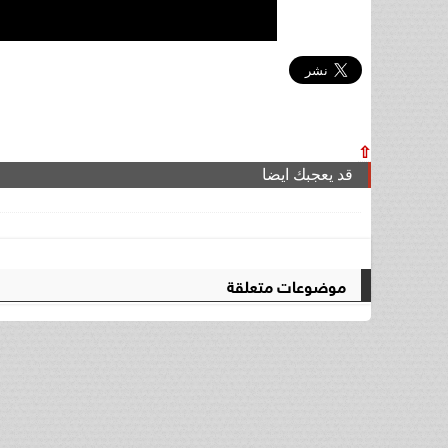
⇧
قد يعجبك ايضا
موضوعات متعلقة