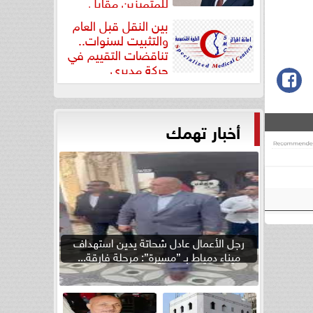
للمتميزين مقابل
جودة...
بين النقل قبل العام
والتثبيت لسنوات..
تناقضات التقييم في
حركة مديري
”مستشفيات...
أخبار تهمك
رجل الأعمال عادل شحاتة يدين استهداف
ميناء دمياط بـ ”مسيرة”: مرحلة فارقة...