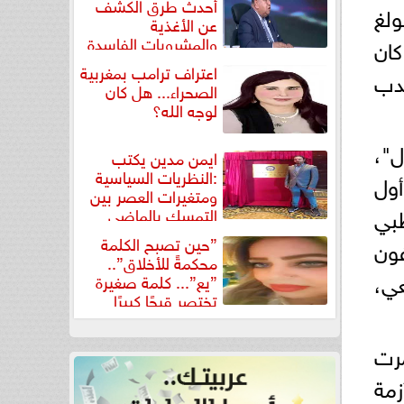
أحدث طرق الكشف
ولغ
عن الأغذية
والمشروبات الفاسدة
كان
في كتاب...
اعتراف ترامب بمغربية
حدب
الصحراء... هل كان
لوجه الله؟
ل"،
ايمن مدين يكتب
:النظريات السياسية
أول
ومتغيرات العصر بين
بي
التمسك بالماضي
ومواجهة تحديات...
”حين تصبح الكلمة
ون
محكمةً للأخلاق”..
عي،
”يع”... كلمة صغيرة
تختصر قبحًا كبيرًا
مرت
 بأزمة