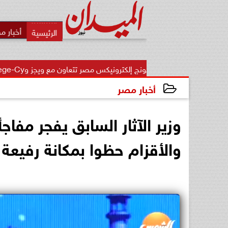
أخبار م
سامسونج إلكترونيكس مصر تتعاون مع ويجز وLege-Cy  في أحدث...
أخبار مصر
2026-06-15 01:43:56
وزير الآثار السابق يفجر مف
والأقزام حظوا بمكانة رفيعة