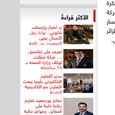
كرة
ركة
الأكثر قراءةً
سار
رد اعتبار وإنصاف
ائر
قانوني.. براءة رجل
الأعمال يحيى
.
الصعيدي من كافة
التهم...
تعرف على تفاصيل
.... حركة تنقلات
لوكلاء وزارة الصحه بـ
14 محافظه
مدير التعليم
الإلكتروني بليبيا يبحث
التعاون مع الأكاديمية
البحرية
مخابز بورسعيد تقترح
رقابة ذكية على
المخابز.. وحوافز مالية