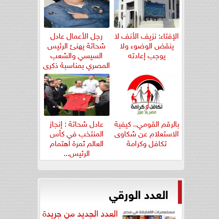
الإفتاء: نزيف الأنف لا
رجل الأعمال عادل
ينقض الوضوء ولا
شحاتة يهنئ الرئيس
يوجب إعادته
السيسي والشعب
المصري بمناسبة ذكرى
ثورة...
بالرقم القومي.. كيفية
عادل شحاتة : إنجاز
الاستعلام عن شكاوى
المنتخب في كأس
تكافل وكرامة
العالم ثمرة اهتمام
الرئيس...
العدد الورقي
العدد الجديد من جريدة