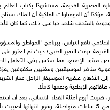
ة المصرية القديمة، مستشهدًا بكتاب العالم ب
مؤكدًا أن المومياوات الملكية أن الملك سبتاح 
موجودة بالمتحف شاهد حيا على ذلك، كما كان للأ
إعلامي نافع التراس، ببرنامج "المواطن والمسؤو
لقديمة عرفت التميز الطبي؛ حيث تم العثور على 
خص مبتور الإصبع، مما يعكس رقي التعامل الط
ونية مناظر لموسيقيين ومغنيين مكفوفين يعزف
 الأذهان عبقرية الموسيقار الراحل عمار الشري
قاتهم الإبداعية ودعمها كاملًا.
ضربت أروع أمثلة الفداء الإنساني، بعد أن است
في إجراء عملية جراحية دقيقة لأكثر من 5 ساعات متواصلة، وفور انتهائها أصيبت