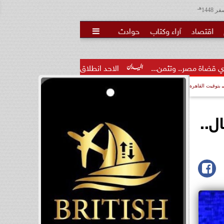
هـ
اقتصاد
آراء وكتاب
حوادث

ن...
الاحد انطلاق  المرحلة الاولى لمشروع نيابي بحزب الوعي لتأه
بتوقيت القاهرة
ل..