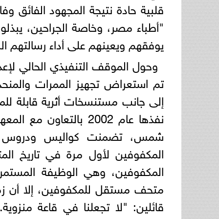
قلبية حادة نتيجة المجهود الفائق وفا
"أطباء مصر، وخاصة الجراحين، يبذلون
يوفقهم ويعينهم على أداء رسالتهم ال
وحول الموقف التنفيذي الحالي لإعد
تم استعراض تجهيز الممرات والمنحدرا
إلى جانب مستنسخات أثرية قابلة للمس
نفذها عام 2002 بالتعاو
شمس، تضمنت كواليس ودروس مس
المكفوفين لأول مرة في تاريخ المت
المكفوفين، وهي الوظيفة المستمرة 
متحف مستقل للمكفوفين، إلا أن زمل
قائلين: "لا تجعلنا في قاعة منزوية