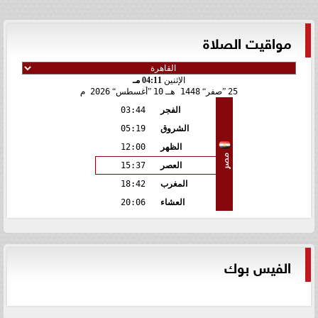
مواقيت الصلاة
الإثنين
04:11 مـ
25
صفر
1448 هـ
10
أغسطس
2026 م
الفجر
03:44
الشروق
05:19
الظهر
12:00
مصر
العصر
15:37
المغرب
18:42
العشاء
20:06
الفيس بوك