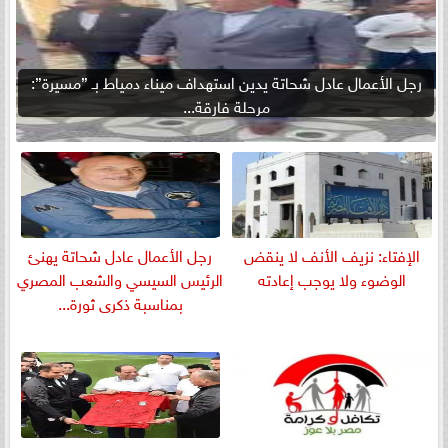
رجل الأعمال عادل شحاتة يدين استهداف ميناء دمياط بـ ”مسيرة”:
مرحلة فارقة...
الإفتاء: نزيف الأنف لا ينقض
رجل الأعمال عادل شحاتة يهنئ
الوضوء ولا يوجب إعادته
الرئيس السيسي والشعب المصري
بمناسبة ذكرى ثورة...