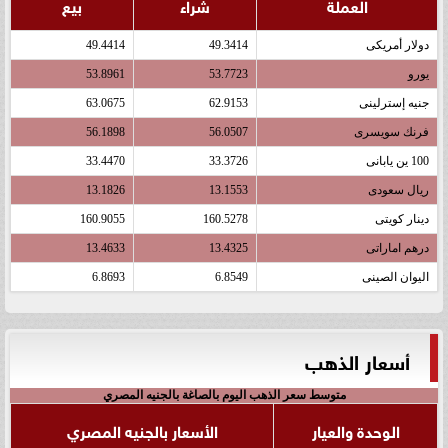
العملة
شراء
بيع
دولار أمريكى
49.3414
49.4414
يورو
53.7723
53.8961
جنيه إسترلينى
62.9153
63.0675
فرنك سويسرى
56.0507
56.1898
100 ين يابانى
33.3726
33.4470
ريال سعودى
13.1553
13.1826
دينار كويتى
160.5278
160.9055
درهم اماراتى
13.4325
13.4633
اليوان الصينى
6.8549
6.8693
أسعار الذهب
متوسط سعر الذهب اليوم بالصاغة بالجنيه المصري
الوحدة والعيار
الأسعار بالجنيه المصري