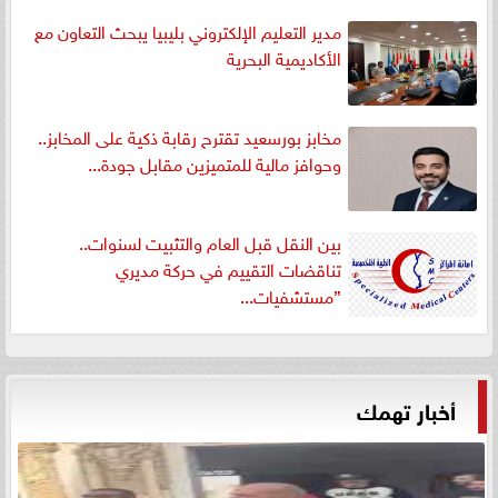
مدير التعليم الإلكتروني بليبيا يبحث التعاون مع
الأكاديمية البحرية
مخابز بورسعيد تقترح رقابة ذكية على المخابز..
وحوافز مالية للمتميزين مقابل جودة...
بين النقل قبل العام والتثبيت لسنوات..
تناقضات التقييم في حركة مديري
”مستشفيات...
أخبار تهمك