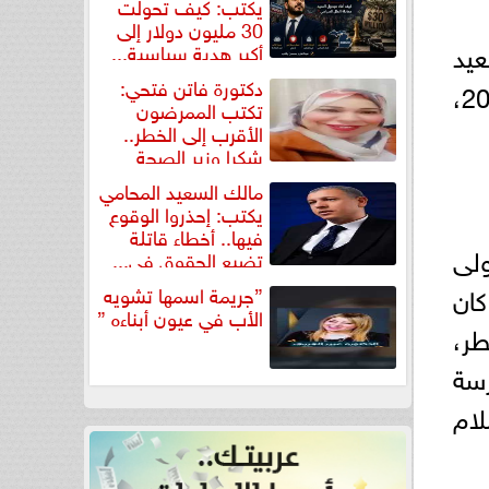
يكتب: كيف تحولت
30 مليون دولار إلى
عيد
أكبر هدية سياسية...
دكتورة فاتن فتحي:
الشربيني، اليوم الأربعاء، تأجيل محاكمة 292 متهما في القضية رقم 1679 لسنة 2024،
تكتب الممرضون
الأقرب إلى الخطر..
شكرا وزير الصحة
لتكريم...
مالك السعيد المحامي
يكتب: إحذروا الوقوع
فيها.. أخطاء قاتلة
فترة من عام 2015 وحتى 11 سبتمبر 2022، تولى
تضيع الحقوق في...
كان
”جريمة اسمها تشويه
الأب في عيون أبناءه ”
طر،
رسة
لام