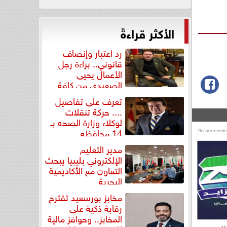
الأكثر قراءةً
رد اعتبار وإنصاف
قانوني.. براءة رجل
الأعمال يحيى
الصعيدي من كافة
التهم...
تعرف على تفاصيل
.... حركة تنقلات
لوكلاء وزارة الصحه بـ
14 محافظه
مدير التعليم
الإلكتروني بليبيا يبحث
التعاون مع الأكاديمية
البحرية
مخابز بورسعيد تقترح
رقابة ذكية على
المخابز.. وحوافز مالية