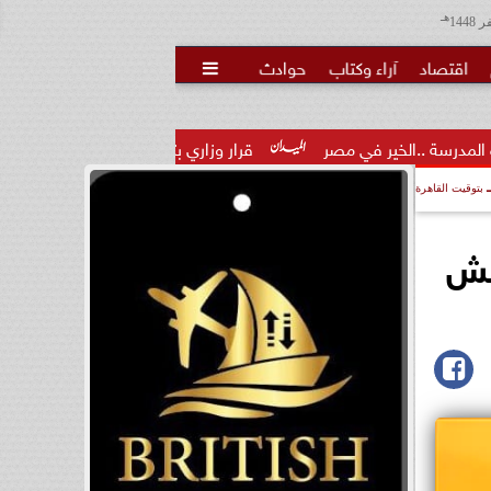
هـ
اقتصاد
آراء وكتاب
حوادث

 مصر
قرار وزاري بتكليف الدكتور تامر عاطف مدكور مديرًا لمديرية 
بتوقيت القاهرة
ة داعش