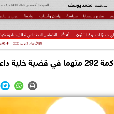
محمد يوسف
رئيس التحرير
السبت
8 أغسطس 2026
04:00 مـ
23 صفر 1448
صر
تقارير وقضايا
سياسة
برلمان وأحزاب
رياضة
عرب و عالم
ون...
التضامن الاجتماعي تطلق مبادرة بكرة المدرسة ..الخير في
الأربعاء، 3 يونيو 2026
06:44 مـ
لجلسة 7 سبمتبر.. تأجيل محاكمة 292 متهما في قضية خلي