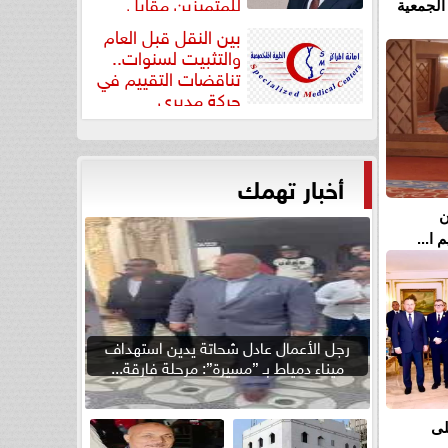
للمتميزين مقابل
الجمعية
جودة...
بين النقل قبل العام
والتثبيت لسنوات..
تناقضات التقييم في
حركة مديري
”مستشفيات...
أخبار تهمك
ن
ا...
رجل الأعمال عادل شحاتة يدين استهداف
ميناء دمياط بـ ”مسيرة”: مرحلة فارقة...
لى