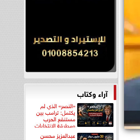
آراء وكتاب
«النصر» الذي لم
يكتمل: ترامب بين
مستنقع الحرب
ومطرقة الانتخابات
عبدالعزيز محسن