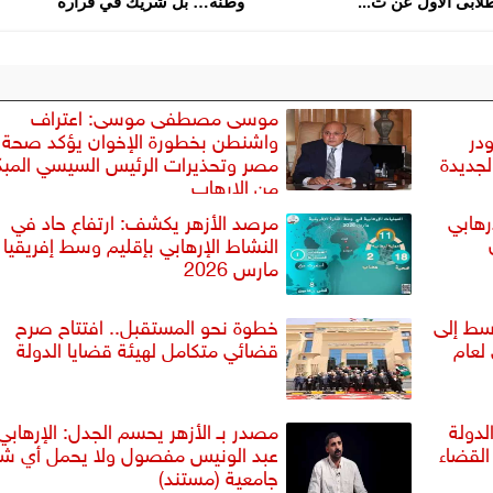
لابى الأول عن ت...
وطنه… بل شريك في قراره
موسى مصطفى موسى: اعتراف
ودر
واشنطن بخطورة الإخوان يؤكد صحة 
لجديدة
مصر وتحذيرات الرئيس السيسي المبك
من الإرهاب
رهابي
مرصد الأزهر يكشف: ارتفاع حاد في
النشاط الإرهابي بإقليم وسط إفريقيا 
مارس 2026
سط إلى
خطوة نحو المستقبل.. افتتاح صرح
لعام
قضائي متكامل لهيئة قضايا الدولة
لدولة
مصدر بـ الأزهر يحسم الجدل: الإرهابي
القضاء
عبد الونيس مفصول ولا يحمل أي شه
جامعية (مستند)