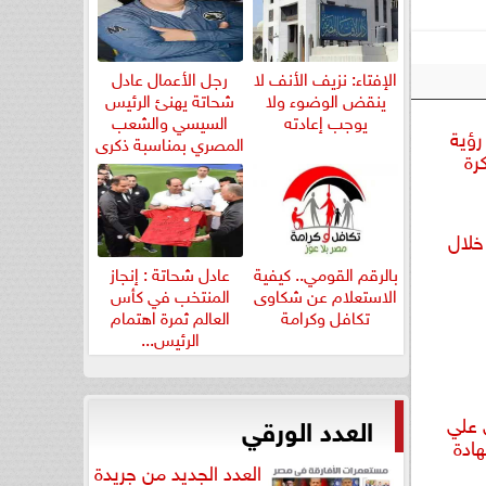
الإفتاء: نزيف الأنف لا
رجل الأعمال عادل
ينقض الوضوء ولا
شحاتة يهنئ الرئيس
يوجب إعادته
السيسي والشعب
رؤية
المصري بمناسبة ذكرى
رة
ثورة...
خلال
بالرقم القومي.. كيفية
عادل شحاتة : إنجاز
الاستعلام عن شكاوى
المنتخب في كأس
تكافل وكرامة
العالم ثمرة اهتمام
الرئيس...
العدد الورقي
 علي
ادة
العدد الجديد من جريدة