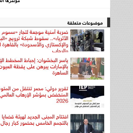
مؤتمرها الط
موضوعات متعلقة
ضربة أمنية موجعة لتجار «سموم
الأثرياء».. سقوط شبكة ترويج «الب
والإكستازي والأسدودة» بالقاهرة ا
والرحاب
ياسر البخشوان: إحباط المخطط الإ
بالإمارات يبرهن على يقظة العيون
الساهرة
تقرير دولي: مصر تنتقل من المتو
المنخفض بمؤشر الإرهاب العالمي 
2026
افتتاح المبنى الجديد لهيئة قضايا ا
بالتجمع الخامس بحضور كبار رجال 