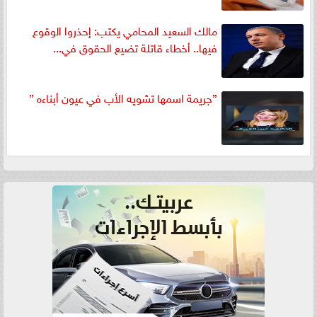
مالك السعيد المحامي يكتب: إحذروا الوقوع
فيها.. أخطاء قاتلة تضيع الحقوق في...
”جريمة اسمها تشويه الأب في عيون أبناءه ”