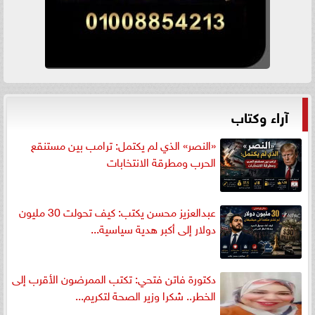
آراء وكتاب
«النصر» الذي لم يكتمل: ترامب بين مستنقع
الحرب ومطرقة الانتخابات
عبدالعزيز محسن يكتب: كيف تحولت 30 مليون
دولار إلى أكبر هدية سياسية...
دكتورة فاتن فتحي: تكتب الممرضون الأقرب إلى
الخطر.. شكرا وزير الصحة لتكريم...