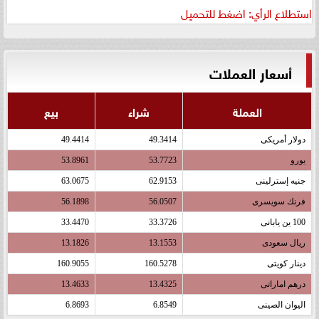
استطلاع الرأي: اضغط للتحميل
أسعار العملات
العملة
شراء
بيع
دولار أمريكى
49.3414
49.4414
يورو
53.7723
53.8961
جنيه إسترلينى
62.9153
63.0675
فرنك سويسرى
56.0507
56.1898
100 ين يابانى
33.3726
33.4470
ريال سعودى
13.1553
13.1826
دينار كويتى
160.5278
160.9055
درهم اماراتى
13.4325
13.4633
اليوان الصينى
6.8549
6.8693