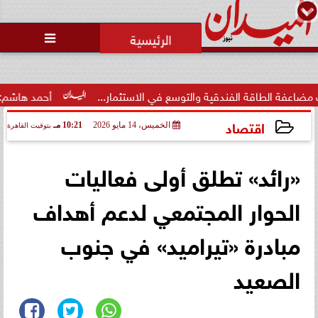
محمد يوسف
رئيس التحرير

 الفندقية والتوسع في الاستثمار...
أحمد هاشم: الإعلام مُطال
اقتصاد
الخميس، 14 مايو 2026
10:21 مـ
بتوقيت القاهرة
2026-05-14 22:21:09
«رائد» تطلق أولى فعاليات
الحوار المجتمعي لدعم أهداف
مبادرة «تيراميد» في جنوب
الصعيد