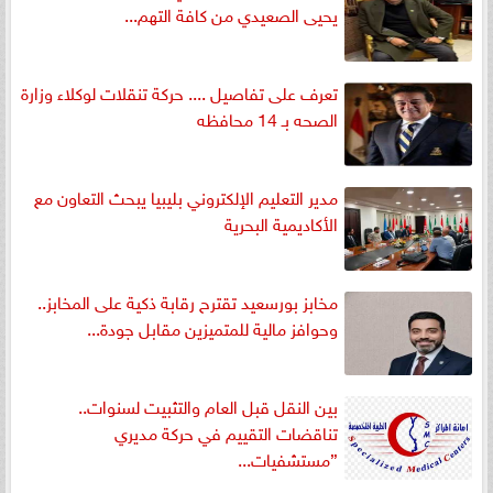
يحيى الصعيدي من كافة التهم...
تعرف على تفاصيل .... حركة تنقلات لوكلاء وزارة
الصحه بـ 14 محافظه
مدير التعليم الإلكتروني بليبيا يبحث التعاون مع
الأكاديمية البحرية
مخابز بورسعيد تقترح رقابة ذكية على المخابز..
وحوافز مالية للمتميزين مقابل جودة...
بين النقل قبل العام والتثبيت لسنوات..
تناقضات التقييم في حركة مديري
”مستشفيات...