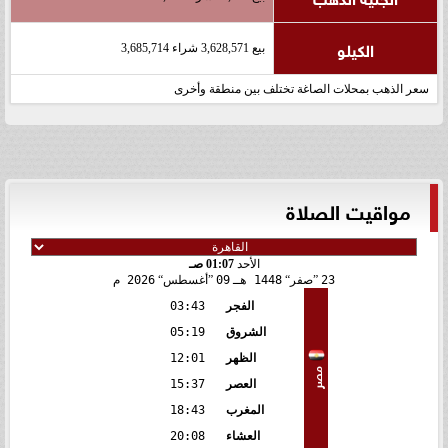
الكيلو
بيع 3,628,571 شراء 3,685,714
سعر الذهب بمحلات الصاغة تختلف بين منطقة وأخرى
مواقيت الصلاة
الأحد
01:07 صـ
23
صفر
1448 هـ
09
أغسطس
2026 م
الفجر
03:43
الشروق
05:19
الظهر
12:01
مصر
العصر
15:37
المغرب
18:43
العشاء
20:08