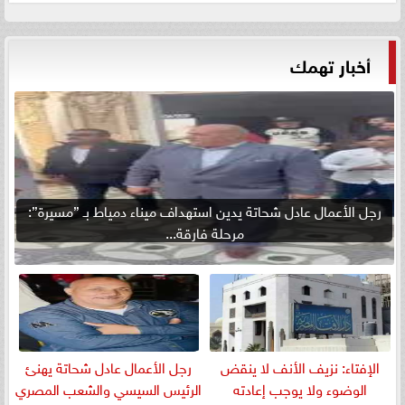
أخبار تهمك
رجل الأعمال عادل شحاتة يدين استهداف ميناء دمياط بـ ”مسيرة”:
مرحلة فارقة...
الإفتاء: نزيف الأنف لا ينقض
رجل الأعمال عادل شحاتة يهنئ
الوضوء ولا يوجب إعادته
الرئيس السيسي والشعب المصري