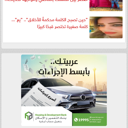
”حين تصبح الكلمة محكمةً للأخلاق”.. ”يع”...
كلمة صغيرة تختصر قبحًا كبيرًا