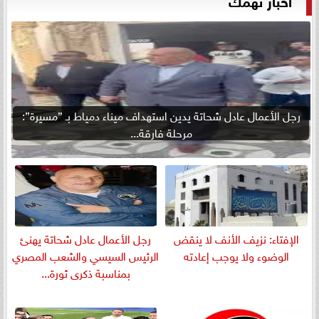
رجل الأعمال عادل شحاتة يدين استهداف ميناء دمياط بـ ”مسيرة”:
مرحلة فارقة...
الإفتاء: نزيف الأنف لا ينقض
رجل الأعمال عادل شحاتة يهنئ
الوضوء ولا يوجب إعادته
الرئيس السيسي والشعب المصري
بمناسبة ذكرى ثورة...