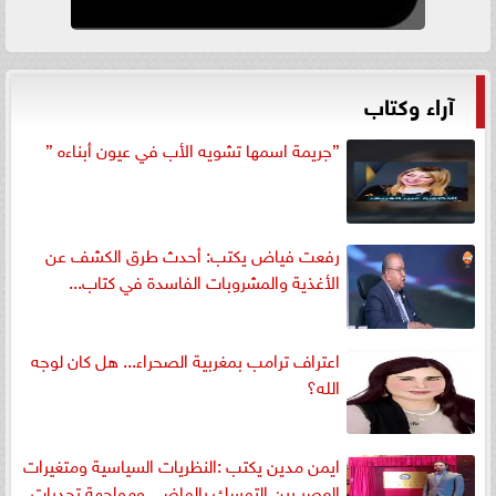
آراء وكتاب
”جريمة اسمها تشويه الأب في عيون أبناءه ”
رفعت فياض يكتب: أحدث طرق الكشف عن
الأغذية والمشروبات الفاسدة في كتاب...
اعتراف ترامب بمغربية الصحراء... هل كان لوجه
الله؟
ايمن مدين يكتب :النظريات السياسية ومتغيرات
العصر بين التمسك بالماضي ومواجهة تحديات...