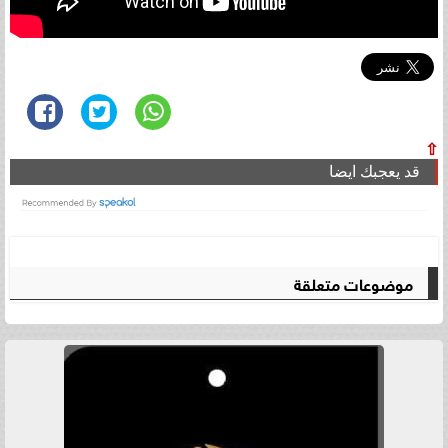
⇧
قد يعجبك ايضا
موضوعات متعلقة