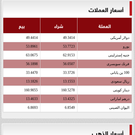
أسعار العملات
العملة
شراء
بيع
دولار أمريكى
49.3414
49.4414
يورو
53.7723
53.8961
جنيه إسترلينى
62.9153
63.0675
فرنك سويسرى
56.0507
56.1898
100 ين يابانى
33.3726
33.4470
ريال سعودى
13.1553
13.1826
دينار كويتى
160.5278
160.9055
درهم اماراتى
13.4325
13.4633
اليوان الصينى
6.8549
6.8693
أسعار الذهب