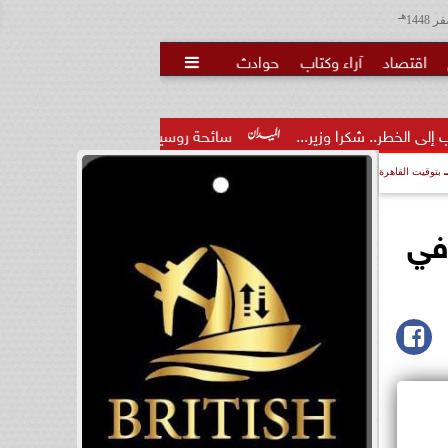
هـ
اقتصاد
آراء وكتاب
حوادث

را وزير...
سائحة روسية لـ”مراسي”: الغردقة تجمع بين الموقع الم
بتوقيت القاهرة
في