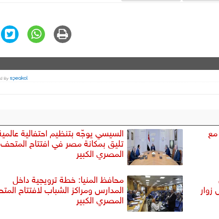
مع
السيسي يوجّه بتنظيم احتفالية عالمية
تليق بمكانة مصر في افتتاح المتحف
المصري الكبير
محافظ المنيا: خطة ترويجية داخل
 زوار
المدارس ومراكز الشباب لافتتاح المت
المصري الكبير