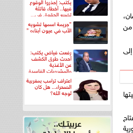
يكتب: إحذروا الوقوع
فيها.. أخطاء قاتلة
ان،
تضيع الحقوق في...
”جريمة اسمها تشويه
 من
الأب في عيون أبناءه ”
إلى
رفعت فياض يكتب:
أحدث طرق الكشف
عن الأغذية
والمشروبات الفاسدة
في كتاب...
اعتراف ترامب بمغربية
الصحراء... هل كان
تها
لوجه الله؟
تاح
رية