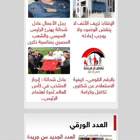
الإفتاء: نزيف الأنف لا
رجل الأعمال عادل
ينقض الوضوء ولا
شحاتة يهنئ الرئيس
يوجب إعادته
السيسي والشعب
المصري بمناسبة ذكرى
ثورة...
بالرقم القومي.. كيفية
عادل شحاتة : إنجاز
الاستعلام عن شكاوى
المنتخب في كأس
تكافل وكرامة
العالم ثمرة اهتمام
الرئيس...
العدد الورقي
العدد الجديد من جريدة