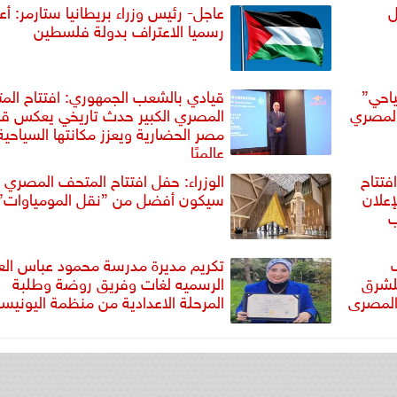
ل
عاجل- رئيس وزراء بريطانيا ستارمر: أع
رسميا الاعتراف بدولة فلسطين
ياحي”
قيادي بالشعب الجمهوري: افتتاح ال
المصري
المصري الكبير حدث تاريخي يعكس ق
مصر الحضارية ويعزز مكانتها السياحية
عالميًا
فتتاح
الوزراء: حفل افتتاح المتحف المصري ا
إعلان
سيكون أفضل من ”نقل المومياوات”
ب
تكريم مديرة مدرسة محمود عباس الع
لأشباه الموصلات GSA للشرق
الرسميه لغات وفريق روضة وطلبة
المصرى
المرحلة الاعدادية من منظمة اليوني