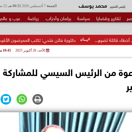
محمد يوسف
رئيس التحرير
الجمعة
7 أغسطس 2026
06:52 صـ
22 صفر 1448
صر
تقارير وقضايا
سياسة
برلمان وأحزاب
رياضة
عرب و عالم
ضيع...
دكتورة فاتن فتحي: تكتب الممرضون الأقرب إلى الخطر.. شك
الأحد، 26 أكتوبر 2025
10:45 مـ
عوة من الرئيس السيسي للمشاركة 
ر