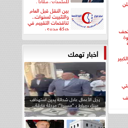
للمتميزين مقابل
لن
جودة...
بين النقل قبل العام
والتثبيت لسنوات..
تناقضات التقييم في
حركة مديري
متحف
”مستشفيات...
وة
أخبار تهمك
لكبير
تي
سف
رجل الأعمال عادل شحاتة يدين استهداف
ميناء دمياط بـ ”مسيرة”: مرحلة فارقة...