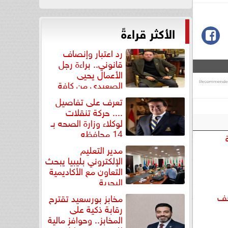
الأكثر قراءةً
رد اعتبار وإنصاف
قانوني.. براءة رجل
الأعمال يحيى
الصعيدي من كافة
التهم...
تعرف على تفاصيل
.... حركة تنقلات
لوكلاء وزارة الصحه بـ
14 محافظه
مدير التعليم
الإلكتروني بليبيا يبحث
التعاون مع الأكاديمية
البحرية
حف
مخابز بورسعيد تقترح
رقابة ذكية على
المخابز.. وحوافز مالية