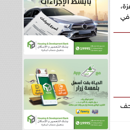
زة،
في
 المتحف