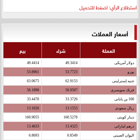
استطلاع الرأي: اضغط للتحميل
أسعار العملات
العملة
شراء
بيع
دولار أمريكى
49.3414
49.4414
يورو
53.7723
53.8961
جنيه إسترلينى
62.9153
63.0675
فرنك سويسرى
56.0507
56.1898
100 ين يابانى
33.3726
33.4470
ريال سعودى
13.1553
13.1826
دينار كويتى
160.5278
160.9055
درهم اماراتى
13.4325
13.4633
اليوان الصينى
6.8549
6.8693