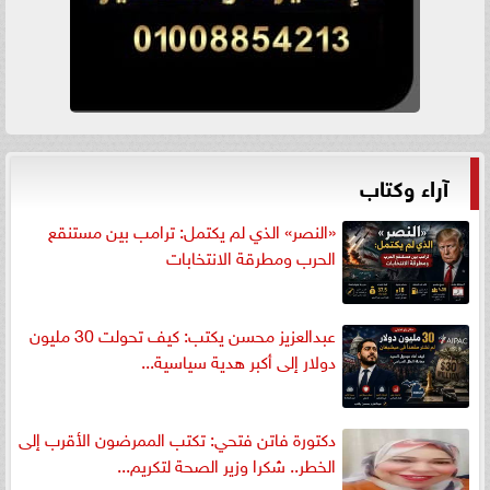
آراء وكتاب
«النصر» الذي لم يكتمل: ترامب بين مستنقع
الحرب ومطرقة الانتخابات
عبدالعزيز محسن يكتب: كيف تحولت 30 مليون
دولار إلى أكبر هدية سياسية...
دكتورة فاتن فتحي: تكتب الممرضون الأقرب إلى
الخطر.. شكرا وزير الصحة لتكريم...