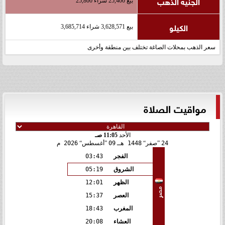
الجنيه الذهب
بيع 25,400 شراء 25,800
الكيلو
بيع 3,628,571 شراء 3,685,714
سعر الذهب بمحلات الصاغة تختلف بين منطقة وأخرى
مواقيت الصلاة
الأحد
11:05 صـ
24
صفر
1448 هـ
09
أغسطس
2026 م
الفجر
03:43
الشروق
05:19
الظهر
12:01
مصر
العصر
15:37
المغرب
18:43
العشاء
20:08