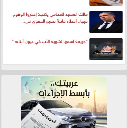
مالك السعيد المحامي يكتب: إحذروا الوقوع
فيها.. أخطاء قاتلة تضيع الحقوق في...
”جريمة اسمها تشويه الأب في عيون أبناءه ”