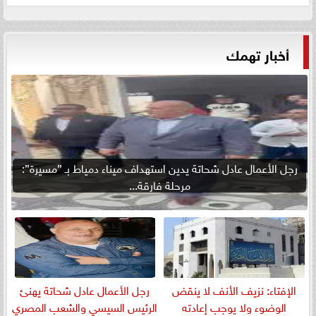
أخبار تهمك
رجل الأعمال عادل شحاتة يدين استهداف ميناء دمياط بـ ”مسيرة”:
مرحلة فارقة...
الإفتاء: نزيف الأنف لا ينقض
رجل الأعمال عادل شحاتة يهنئ
الوضوء ولا يوجب إعادته
الرئيس السيسي والشعب المصري