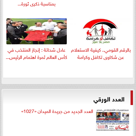
بمناسبة ذكرى ثورة...
بالرقم القومي.. كيفية الاستعلام
عادل شحاتة : إنجاز المنتخب في
عن شكاوى تكافل وكرامة
كأس العالم ثمرة اهتمام الرئيس...
العدد الورقي
العدد الجديد من جريدة الميدان «1027»