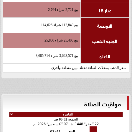
عيار 18
بيع 2,721 شراء 2,764
الاونصة
بيع 112,849 شراء 114,626
الجنيه الذهب
بيع 25,400 شراء 25,800
الكيلو
بيع 3,628,571 شراء 3,685,714
سعر الذهب بمحلات الصاغة تختلف بين منطقة وأخرى
مواقيت الصلاة
الجمعة
06:02 صـ
22
صفر
1448 هـ
07
أغسطس
2026 م
الفجر
03:41