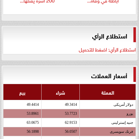
استطلاع الرأي
استطلاع الرأي: اضغط للتحميل
أسعار العملات
العملة
شراء
بيع
دولار أمريكى
49.3414
49.4414
يورو
53.7723
53.8961
جنيه إسترلينى
62.9153
63.0675
فرنك سويسرى
56.0507
56.1898