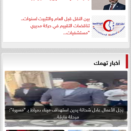
بين النقل قبل العام والتثبيت لسنوات..
تناقضات التقييم في حركة مديري
”مستشفيات...
أخبار تهمك
رجل الأعمال عادل شحاتة يدين استهداف ميناء دمياط بـ ”مسيرة”:
مرحلة فارقة...