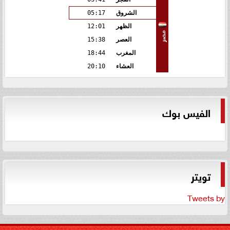
الشروق
05:17
الظهر
12:01
مصر
العصر
15:38
المغرب
18:44
العشاء
20:10
الفيس بوك
تويتر
Tweets by