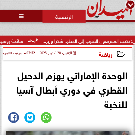
محمد يوسف
رئيس التحرير

ضون الأقرب إلى الخطر.. شكرا وزير...
سائحة روسية لـ”مراسي”: ا
رياضة
الإثنين، 20 أكتوبر 2025
07:52 مـ
بتوقيت القاهرة
2025-10-20 19:52:47
الوحدة الإماراتي يهزم الدحيل
القطري في دوري أبطال آسيا
للنخبة