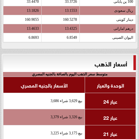
100 ين يابانى
33.3726
33.4470
ريال سعودى
13.1553
13.1826
دينار كويتى
160.5278
160.9055
درهم اماراتى
13.4325
13.4633
اليوان الصينى
6.8549
6.8693
أسعار الذهب
متوسط سعر الذهب اليوم بالصاغة بالجنيه المصري
الوحدة والعيار
الأسعار بالجنيه المصري
عيار 24
بيع 3,629 شراء 3,686
عيار 22
بيع 3,326 شراء 3,379
عيار 21
بيع 3,175 شراء 3,225