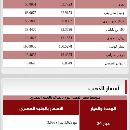
يورو
53.7723
53.8961
جنيه إسترلينى
62.9153
63.0675
فرنك سويسرى
56.0507
56.1898
100 ين يابانى
33.3726
33.4470
ريال سعودى
13.1553
13.1826
دينار كويتى
160.5278
160.9055
درهم اماراتى
13.4325
13.4633
اليوان الصينى
6.8549
6.8693
أسعار الذهب
متوسط سعر الذهب اليوم بالصاغة بالجنيه المصري
الوحدة والعيار
الأسعار بالجنيه المصري
عيار 24
بيع 3,629 شراء 3,686