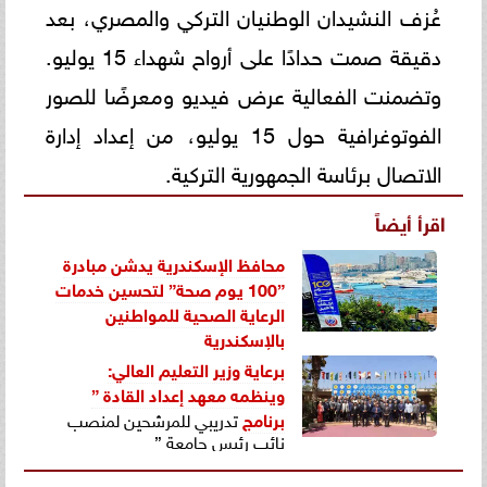
عُزف النشيدان الوطنيان التركي والمصري، بعد
دقيقة صمت حدادًا على أرواح شهداء 15 يوليو.
وتضمنت الفعالية عرض فيديو ومعرضًا للصور
الفوتوغرافية حول 15 يوليو، من إعداد إدارة
الاتصال برئاسة الجمهورية التركية.
اقرأ أيضاً
محافظ الإسكندرية يدشن مبادرة
”100 يوم صحة” لتحسين خدمات
الرعاية الصحية للمواطنين
بالإسكندرية
برعاية وزير التعليم العالي:
وينظمه معهد إعداد القادة ”
برنامج
تدريبي للمرشحين لمنصب
نائب رئيس جامعة ”