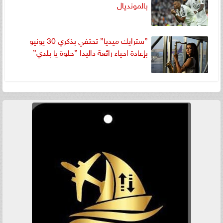
بالمونديال
”سترايك ميديا” تحتفي بذكري 30 يونيو
بإعادة احياء رائعة داليدا ”حلوة يا بلدي”