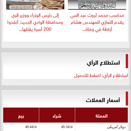
​محاسب محمد ثروت عبد النبي
إلى رئيس الوزراء ووزير الري
يقدم التعازي للمهندس هشام
ومحافظة الوادي الجديد: أنقذوا
أباظة في وفاة...
200 أسرة يقتلها...
استطلاع الرأي
استطلاع الرأي: اضغط للتحميل
أسعار العملات
العملة
شراء
بيع
دولار أمريكى
49.3414
49.4414