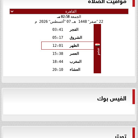
الجمعة
02:58 مـ
22
صفر
1448 هـ
07
أغسطس
2026 م
الفجر
03:41
الشروق
05:17
الظهر
12:01
مصر
العصر
15:38
المغرب
18:44
العشاء
20:10
الفيس بوك
تويتر