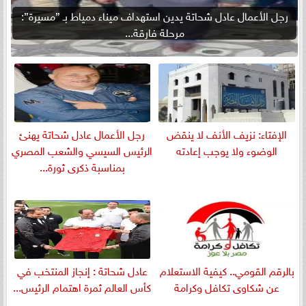
رجل الأعمال عادل شحاتة يدين استهداف ميناء دمياط بـ ”مسيرة”:
مرحلة فارقة...
الإفتاء: نزيف الأنف لا ينقض
رجل الأعمال عادل شحاتة يهنئ
الوضوء ولا يوجب إعادته
الرئيس السيسي والشعب المصري
بمناسبة ذكرى ثورة...
بالرقم القومي.. كيفية الاستعلام
عادل شحاتة : إنجاز المنتخب في
عن شكاوى تكافل وكرامة
كأس العالم ثمرة اهتمام الرئيس...