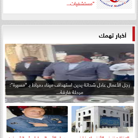
”مستشفيات...
أخبار تهمك
رجل الأعمال عادل شحاتة يدين استهداف ميناء دمياط بـ ”مسيرة”:
مرحلة فارقة...
الإفتاء: نزيف الأنف لا ينقض
رجل الأعمال عادل شحاتة يهنئ