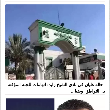
حالة غليان في نادي الشيخ زايد: اتهامات للجنة المؤقتة
بـ ”التواطؤ” وضيا...