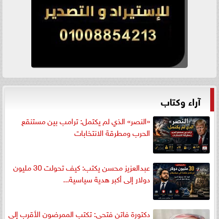
آراء وكتاب
«النصر» الذي لم يكتمل: ترامب بين مستنقع
الحرب ومطرقة الانتخابات
عبدالعزيز محسن يكتب: كيف تحولت 30 مليون
دولار إلى أكبر هدية سياسية...
دكتورة فاتن فتحي: تكتب الممرضون الأقرب إلى