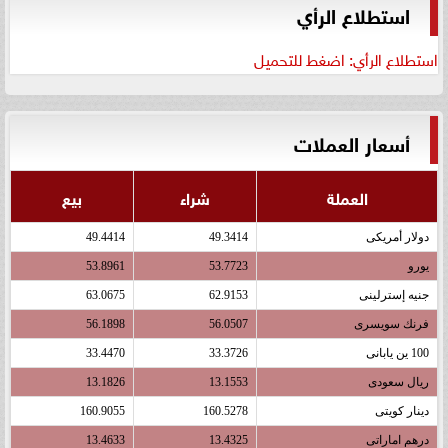
استطلاع الرأي
استطلاع الرأي: اضغط للتحميل
أسعار العملات
العملة
شراء
بيع
دولار أمريكى
49.3414
49.4414
يورو
53.7723
53.8961
جنيه إسترلينى
62.9153
63.0675
فرنك سويسرى
56.0507
56.1898
100 ين يابانى
33.3726
33.4470
ريال سعودى
13.1553
13.1826
دينار كويتى
160.5278
160.9055
درهم اماراتى
13.4325
13.4633