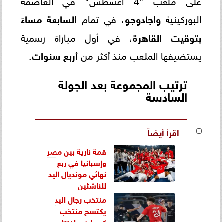
على ملعب "4 أغسطس" في العاصمة
البوركينية
واجادوجو
، في تمام
السابعة مساءً
بتوقيت القاهرة
، في أول مباراة رسمية
يستضيفها الملعب منذ أكثر من
أربع سنوات
.
ترتيب المجموعة بعد الجولة
السادسة
اقرأ أيضاً
قمة نارية بين مصر
وإسبانيا في ربع
نهائي مونديال اليد
للناشئين
منتخب رجال اليد
يكتسح منتخب
كوريا في افتتاح