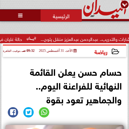
محمد يوسف
رئيس التحرير

رئيس منيا القمح بالشرقية: تبذل
جهوداً مكثفة لتحسين الخدمات
العامة لكسب...
 عبدالعزيز منقل يتوج...
حالة غليان في نادي الشيخ زايد: اتهامات 
رياضة
الأحد، 31 أغسطس 2025
09:32 صـ
بتوقيت القاهرة
2025-08-31 09:32:17
حسام حسن يعلن القائمة
النهائية للفراعنة اليوم..
والجماهير تعود بقوة