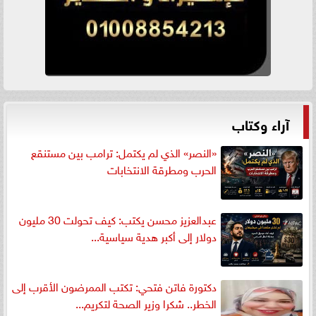
آراء وكتاب
«النصر» الذي لم يكتمل: ترامب بين مستنقع
الحرب ومطرقة الانتخابات
عبدالعزيز محسن يكتب: كيف تحولت 30 مليون
دولار إلى أكبر هدية سياسية...
دكتورة فاتن فتحي: تكتب الممرضون الأقرب إلى
الخطر.. شكرا وزير الصحة لتكريم...