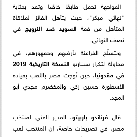
المواجهة تحمل طابعًا خاصًا وتعد بمثابة
"نهائي مبكر"، حيث يتأهل الفائز لملاقاة
المتأهل من قمة
السويد ضد النرويج
في
نصف النهائي.
ويتسلّح الفراعنة بأرضهم وجمهورهم، في
محاولة لتكرار سيناريو
النسخة التاريخية 2019
في مقدونيا
، حين تُوجت مصر باللقب بقيادة
الأسطورة حسين زكي والمخضرم مجدي أبو
المجد.
قال
فرناندو باربيتو
، المدير الفني لمنتخب
مصر، في تصريحات خاصة، إن المنتخب لعب