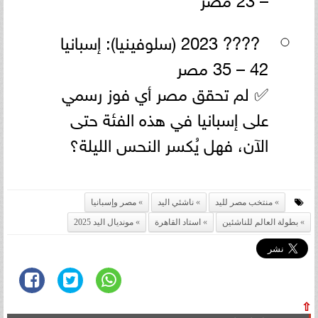
???? 2023 (سلوفينيا): إسبانيا
42 – 35 مصر
✅ لم تحقق مصر أي فوز رسمي
على إسبانيا في هذه الفئة حتى
الآن، فهل يُكسر النحس الليلة؟
منتخب مصر لليد
ناشئي اليد
مصر وإسبانيا
بطولة العالم للناشئين
استاد القاهرة
مونديال اليد 2025
⇧