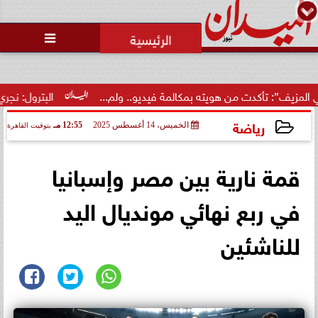
محمد يوسف
رئيس التحرير

حالة غليان في نادي الشيخ زايد:
اتهامات للجنة المؤقتة بـ ”التواطؤ”
وضيا...
بمكالمة فيديو.. ولم...
البترول: نجري مسحًا سيزميًا يغطي 10% من مساحة مصر لتقديم...
رياضة
الخميس، 14 أغسطس 2025
12:55 مـ
بتوقيت القاهرة
2025-08-14 12:55:40
قمة نارية بين مصر وإسبانيا
في ربع نهائي مونديال اليد
للناشئين