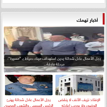
أخبار تهمك
رجل الأعمال عادل شحاتة يدين استهداف ميناء دمياط بـ ”مسيرة”:
مرحلة فارقة...
الإفتاء: نزيف الأنف لا ينقض
رجل الأعمال عادل شحاتة يهنئ
الوضوء ولا يوجب إعادته
الرئيس السيسي والشعب المصري