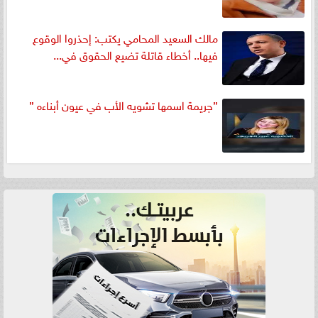
مالك السعيد المحامي يكتب: إحذروا الوقوع
فيها.. أخطاء قاتلة تضيع الحقوق في...
”جريمة اسمها تشويه الأب في عيون أبناءه ”