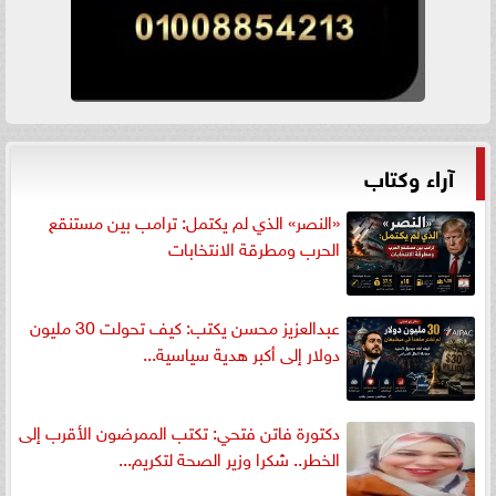
آراء وكتاب
«النصر» الذي لم يكتمل: ترامب بين مستنقع
الحرب ومطرقة الانتخابات
عبدالعزيز محسن يكتب: كيف تحولت 30 مليون
دولار إلى أكبر هدية سياسية...
دكتورة فاتن فتحي: تكتب الممرضون الأقرب إلى
الخطر.. شكرا وزير الصحة لتكريم...