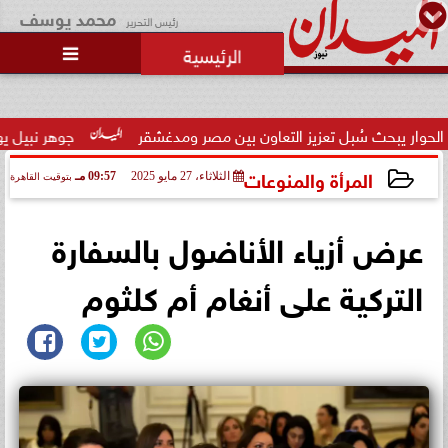
محمد يوسف
رئيس التحرير

تعاون بين مصر ومدغشقر
جوهر نبيل يهنئ لاعبي المنتخب القومي ل
المرأة والمنوعات
الثلاثاء، 27 مايو 2025
09:57 مـ
بتوقيت القاهرة
2025-05-27 21:57:46
عرض أزياء الأناضول بالسفارة
التركية على أنغام أم كلثوم