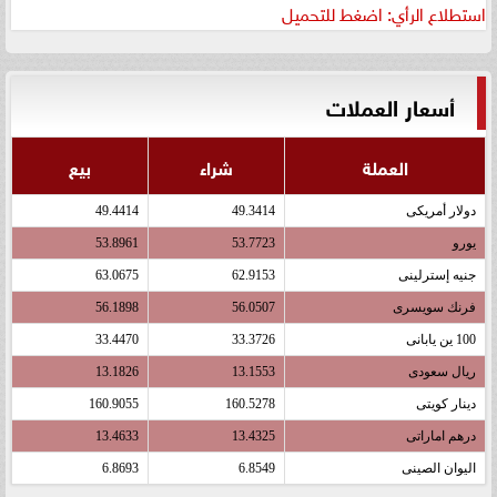
استطلاع الرأي: اضغط للتحميل
أسعار العملات
العملة
شراء
بيع
دولار أمريكى
49.3414
49.4414
يورو
53.7723
53.8961
جنيه إسترلينى
62.9153
63.0675
فرنك سويسرى
56.0507
56.1898
100 ين يابانى
33.3726
33.4470
ريال سعودى
13.1553
13.1826
دينار كويتى
160.5278
160.9055
درهم اماراتى
13.4325
13.4633
اليوان الصينى
6.8549
6.8693