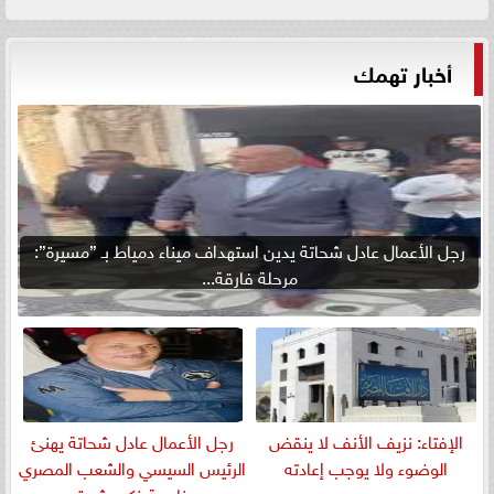
أخبار تهمك
رجل الأعمال عادل شحاتة يدين استهداف ميناء دمياط بـ ”مسيرة”:
مرحلة فارقة...
الإفتاء: نزيف الأنف لا ينقض
رجل الأعمال عادل شحاتة يهنئ
الوضوء ولا يوجب إعادته
الرئيس السيسي والشعب المصري
بمناسبة ذكرى ثورة...