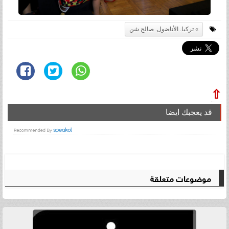
تركيا. الأناضول. صالح شن
⇧
قد يعجبك ايضا
موضوعات متعلقة