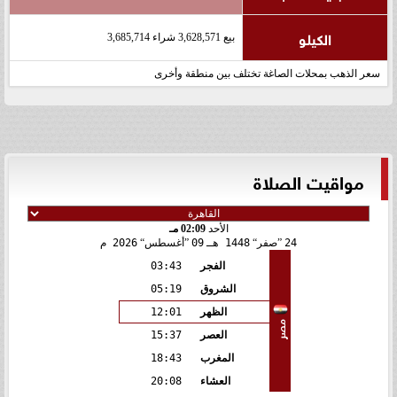
الكيلو
بيع 3,628,571 شراء 3,685,714
سعر الذهب بمحلات الصاغة تختلف بين منطقة وأخرى
مواقيت الصلاة
الأحد
02:09 مـ
24
صفر
1448 هـ
09
أغسطس
2026 م
الفجر
03:43
الشروق
05:19
الظهر
12:01
مصر
العصر
15:37
المغرب
18:43
العشاء
20:08