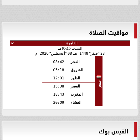
مواقيت الصلاة
السبت
05:15 مـ
23
صفر
1448 هـ
08
أغسطس
2026 م
الفجر
03:42
الشروق
05:18
الظهر
12:01
مصر
العصر
15:38
المغرب
18:43
العشاء
20:09
الفيس بوك