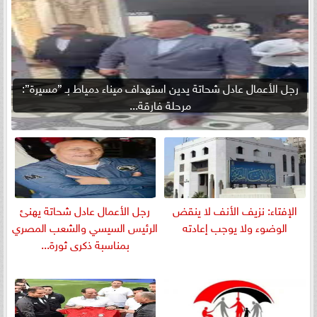
رجل الأعمال عادل شحاتة يدين استهداف ميناء دمياط بـ ”مسيرة”:
مرحلة فارقة...
الإفتاء: نزيف الأنف لا ينقض
رجل الأعمال عادل شحاتة يهنئ
الوضوء ولا يوجب إعادته
الرئيس السيسي والشعب المصري
بمناسبة ذكرى ثورة...