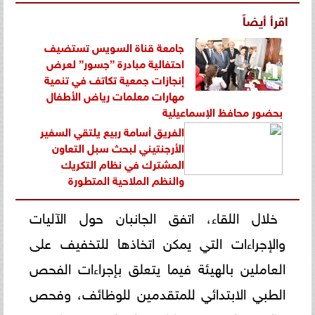
اقرأ أيضاً
جامعة قناة السويس تستضيف
احتفالية مبادرة ”جسور” لعرض
إنجازات جمعية تكاتف في تنمية
مهارات معلمات رياض الأطفال
بحضور محافظ الإسماعيلية
الفريق أسامة ربيع يلتقي السفير
الأرجنتيني لبحث سبل التعاون
المشترك في نظام التكريك
والنظم الملاحية المتطورة
خلال اللقاء، اتفق الجانبان حول الآليات
والإجراءات التي يمكن اتخاذها للتخفيف على
العاملين بالهيئة فيما يتعلق بإجراءات الفحص
الطبي الابتدائي للمتقدمين للوظائف، وفحص