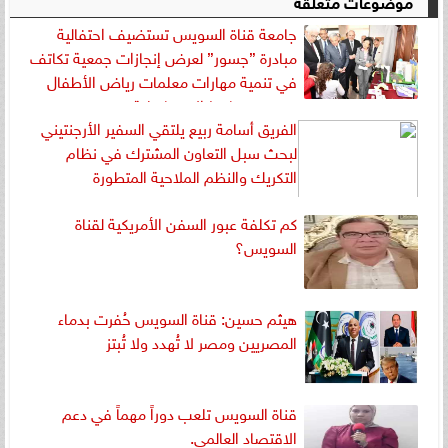
موضوعات متعلقة
جامعة قناة السويس تستضيف احتفالية
مبادرة ”جسور” لعرض إنجازات جمعية تكاتف
في تنمية مهارات معلمات رياض الأطفال
بحضور محافظ الإسماعيلية
الفريق أسامة ربيع يلتقي السفير الأرجنتيني
لبحث سبل التعاون المشترك في نظام
التكريك والنظم الملاحية المتطورة
كم تكلفة عبور السفن الأمريكية لقناة
السويس؟
هيثم حسين: قناة السويس حُفرت بدماء
المصريين ومصر لا تُهدد ولا تُبتز
قناة السويس تلعب دوراً مهماً في دعم
الاقتصاد العالمي.