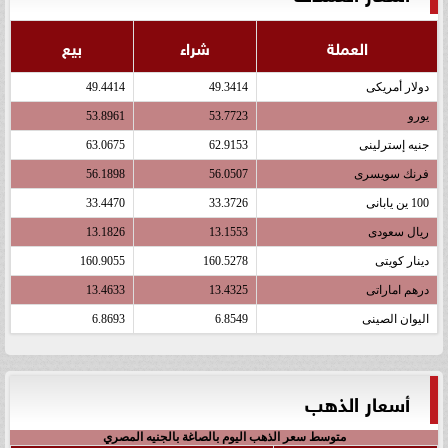
العملة
شراء
بيع
دولار أمريكى
49.3414
49.4414
يورو
53.7723
53.8961
جنيه إسترلينى
62.9153
63.0675
فرنك سويسرى
56.0507
56.1898
100 ين يابانى
33.3726
33.4470
ريال سعودى
13.1553
13.1826
دينار كويتى
160.5278
160.9055
درهم اماراتى
13.4325
13.4633
اليوان الصينى
6.8549
6.8693
أسعار الذهب
متوسط سعر الذهب اليوم بالصاغة بالجنيه المصري