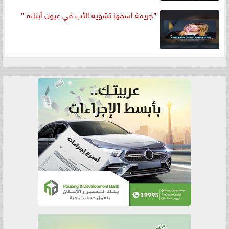
”جريمة اسمها تشويه الأب في عيون أبناءه ”