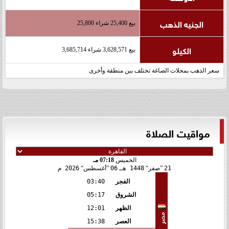
الجنيه الذهب
بيع 25,400 شراء 25,800
الكيلو
بيع 3,628,571 شراء 3,685,714
سعر الذهب بمحلات الصاغة تختلف بين منطقة وأخرى
مواقيت الصلاة
الخميس
07:18 مـ
21
صفر
1448 هـ
06
أغسطس
2026 م
الفجر
03:40
الشروق
05:17
الظهر
12:01
مصر
العصر
15:38