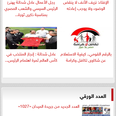
الإفتاء: نزيف الأنف لا ينقض
رجل الأعمال عادل شحاتة يهنئ
الوضوء ولا يوجب إعادته
الرئيس السيسي والشعب المصري
بمناسبة ذكرى ثورة...
بالرقم القومي.. كيفية الاستعلام
عادل شحاتة : إنجاز المنتخب في
عن شكاوى تكافل وكرامة
كأس العالم ثمرة اهتمام الرئيس...
العدد الورقي
العدد الجديد من جريدة الميدان «1027»