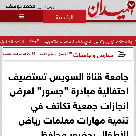
محمد يوسف
رئيس التحرير

 رئيس نادي قضاة مصر.. وتثمن...
الاحد انطلاق  المرحلة الاولى ل
مدارس و جامعات
الإثنين، 5 مايو 2025
06:44 مـ
بتوقيت القاهرة
2025-05-05 18:44:25
جامعة قناة السويس تستضيف
احتفالية مبادرة ”جسور” لعرض
إنجازات جمعية تكاتف في
تنمية مهارات معلمات رياض
الأطفال بحضور محافظ