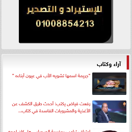
آراء وكتاب
”جريمة اسمها تشويه الأب في عيون أبناءه ”
رفعت فياض يكتب: أحدث طرق الكشف عن
الأغذية والمشروبات الفاسدة في كتاب...
اعتراف ترامب بمغربية الصحراء... هل كان لوجه