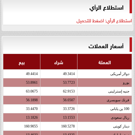
استطلاع الرأي
استطلاع الرأي: اضغط للتحميل
أسعار العملات
العملة
شراء
بيع
دولار أمريكى
49.3414
49.4414
يورو
53.7723
53.8961
جنيه إسترلينى
62.9153
63.0675
فرنك سويسرى
56.0507
56.1898
100 ين يابانى
33.3726
33.4470
ريال سعودى
13.1553
13.1826
دينار كويتى
160.5278
160.9055
درهم اماراتى
13.4325
13.4633