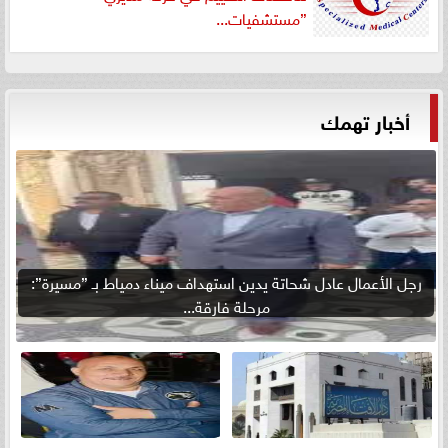
”مستشفيات...
أخبار تهمك
رجل الأعمال عادل شحاتة يدين استهداف ميناء دمياط بـ ”مسيرة”:
مرحلة فارقة...