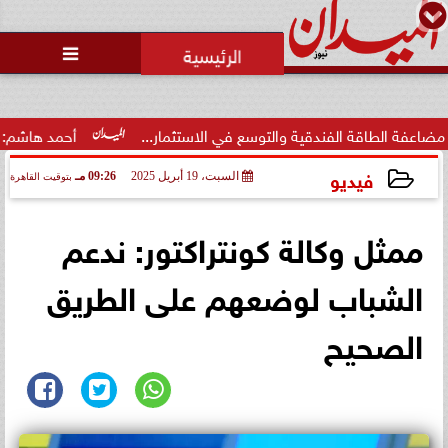
محمد يوسف
رئيس التحرير

اقة الفندقية والتوسع في الاستثمار...
أحمد هاشم: الإعلام مُ
فيديو
السبت، 19 أبريل 2025
09:26 مـ
بتوقيت القاهرة
2025-04-19 21:26:55
ممثل وكالة كونتراكتور: ندعم
الشباب لوضعهم على الطريق
الصحيح