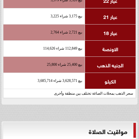
عيار 22
بيع 3,326 شراء 3,379
عيار 21
بيع 3,175 شراء 3,225
عيار 18
بيع 2,721 شراء 2,764
الاونصة
بيع 112,849 شراء 114,626
الجنيه الذهب
بيع 25,400 شراء 25,800
الكيلو
بيع 3,628,571 شراء 3,685,714
سعر الذهب بمحلات الصاغة تختلف بين منطقة وأخرى
مواقيت الصلاة