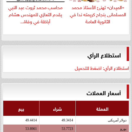
«الميدان» تهنئ الأستاذ محمد
​محاسب محمد ثروت عبد النبي
المسلمانى بنجاح كريمته ندا في
يقدم التعازي للمهندس هشام
الثانوية العامة
أباظة في وفاة...
استطلاع الرأي
استطلاع الرأي: اضغط للتحميل
أسعار العملات
العملة
شراء
بيع
دولار أمريكى
49.3414
49.4414
يورو
53.7723
53.8961