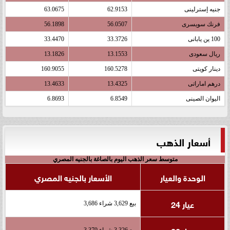
جنيه إسترلينى
62.9153
63.0675
فرنك سويسرى
56.0507
56.1898
100 ين يابانى
33.3726
33.4470
ريال سعودى
13.1553
13.1826
دينار كويتى
160.5278
160.9055
درهم اماراتى
13.4325
13.4633
اليوان الصينى
6.8549
6.8693
أسعار الذهب
متوسط سعر الذهب اليوم بالصاغة بالجنيه المصري
الوحدة والعيار
الأسعار بالجنيه المصري
عيار 24
بيع 3,629 شراء 3,686