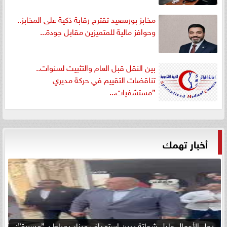
مخابز بورسعيد تقترح رقابة ذكية على المخابز..
وحوافز مالية للمتميزين مقابل جودة...
بين النقل قبل العام والتثبيت لسنوات..
تناقضات التقييم في حركة مديري
”مستشفيات...
أخبار تهمك
رجل الأعمال عادل شحاتة يدين استهداف ميناء دمياط بـ ”مسيرة”: