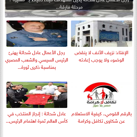
مرحلة فارقة...
الإفتاء: نزيف الأنف لا ينقض
رجل الأعمال عادل شحاتة يهنئ
الوضوء ولا يوجب إعادته
الرئيس السيسي والشعب المصري
بمناسبة ذكرى ثورة...
بالرقم القومي.. كيفية الاستعلام
عادل شحاتة : إنجاز المنتخب في
عن شكاوى تكافل وكرامة
كأس العالم ثمرة اهتمام الرئيس...