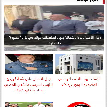
رجل الأعمال عادل شحاتة يدين استهداف ميناء دمياط بـ ”مسيرة”:
مرحلة فارقة...
الإفتاء: نزيف الأنف لا ينقض
رجل الأعمال عادل شحاتة يهنئ
الوضوء ولا يوجب إعادته
الرئيس السيسي والشعب المصري
بمناسبة ذكرى ثورة...