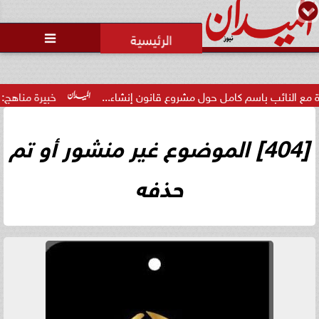

الاتحاد العربي للتطوع يرعى
مسابقة وسام الخير
ائب باسم كامل حول مشروع قانون إنشاء...
خبيرة مناهج: حداثة تخ
[404] الموضوع غير منشور أو تم
حذفه