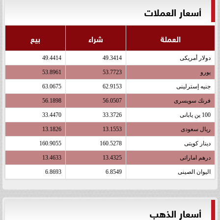
أسعار العملات
العملة
شراء
بيع
دولار أمريكى
49.3414
49.4414
يورو
53.7723
53.8961
جنيه إسترلينى
62.9153
63.0675
فرنك سويسرى
56.0507
56.1898
100 ين يابانى
33.3726
33.4470
ريال سعودى
13.1553
13.1826
دينار كويتى
160.5278
160.9055
درهم اماراتى
13.4325
13.4633
اليوان الصينى
6.8549
6.8693
أسعار الذهب