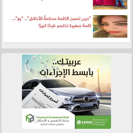
”حين تصبح الكلمة محكمةً للأخلاق”.. ”يع”...
كلمة صغيرة تختصر قبحًا كبيرًا