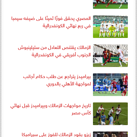
المصري يحقق فوزًا ثمينًا على ضيفه سيمبا
في ربع نهائي الكونفدرالية
الزمالك يقتنص التعادل من ستيلينبوش
الجنوب أفريقي في الكونفدرالية
بيراميدز يتراجع عن طلب حكام أجانب
لمواجهة الأهلي بالدوري
تاريخ مواجهات الزمالك وبيراميدز قبل نهائي
كأس مصر
زيزو يقود الزمالك للفوز على سيراميكا