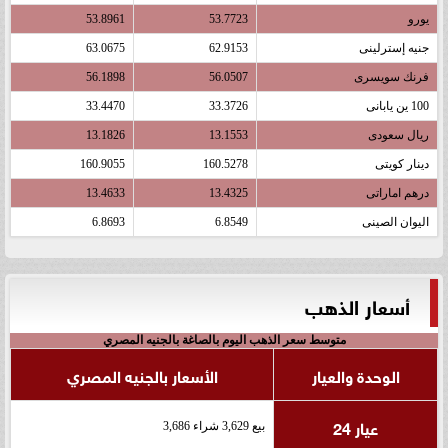
يورو
53.7723
53.8961
جنيه إسترلينى
62.9153
63.0675
فرنك سويسرى
56.0507
56.1898
100 ين يابانى
33.3726
33.4470
ريال سعودى
13.1553
13.1826
دينار كويتى
160.5278
160.9055
درهم اماراتى
13.4325
13.4633
اليوان الصينى
6.8549
6.8693
أسعار الذهب
متوسط سعر الذهب اليوم بالصاغة بالجنيه المصري
الوحدة والعيار
الأسعار بالجنيه المصري
عيار 24
بيع 3,629 شراء 3,686