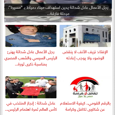
رجل الأعمال عادل شحاتة يدين استهداف ميناء دمياط بـ ”مسيرة”:
مرحلة فارقة...
الإفتاء: نزيف الأنف لا ينقض
رجل الأعمال عادل شحاتة يهنئ
الوضوء ولا يوجب إعادته
الرئيس السيسي والشعب المصري
بمناسبة ذكرى ثورة...
بالرقم القومي.. كيفية الاستعلام
عادل شحاتة : إنجاز المنتخب في
عن شكاوى تكافل وكرامة
كأس العالم ثمرة اهتمام الرئيس...