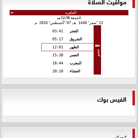
مواقيت الصلاة
الجمعة
12:59 مـ
22
صفر
1448 هـ
07
أغسطس
2026 م
الفجر
03:41
الشروق
05:17
الظهر
12:01
مصر
العصر
15:38
المغرب
18:44
العشاء
20:10
الفيس بوك
تويتر