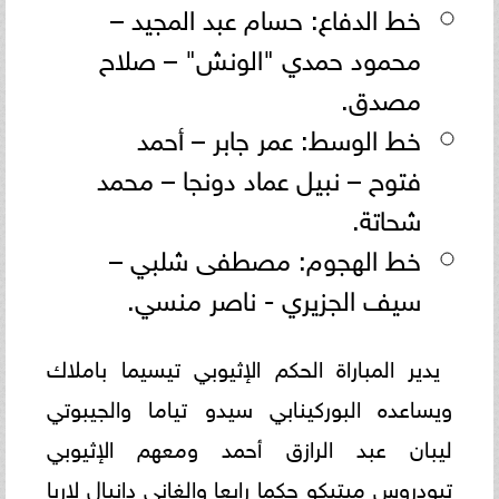
خط الدفاع: حسام عبد المجيد –
محمود حمدي "الونش" – صلاح
مصدق.
خط الوسط: عمر جابر – أحمد
فتوح – نبيل عماد دونجا – محمد
شحاتة.
خط الهجوم: مصطفى شلبي –
سيف الجزيري - ناصر منسي.
يدير المباراة الحكم الإثيوبي تيسيما باملاك
ويساعده البوركينابي سيدو تياما والجيبوتي
ليبان عبد الرازق أحمد ومعهم الإثيوبي
تيودروس ميتيكو حكما رابعا والغاني دانيال لاريا