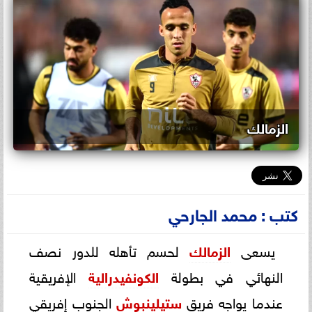
الزمالك
كتب : محمد الجارحي
يسعى
الزمالك
لحسم تأهله للدور نصف
النهائي في بطولة
الكونفيدرالية
الإفريقية
عندما يواجه فريق
ستيلينبوش
الجنوب إفريقي