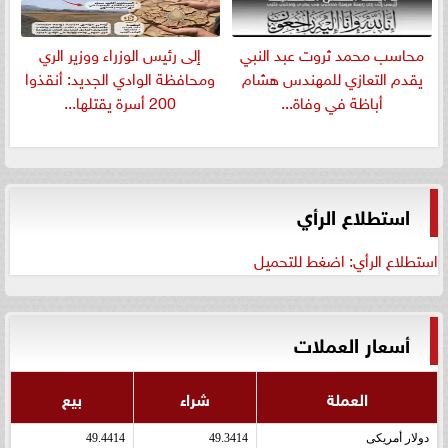
​محاسب محمد ثروت عبد النبي
إلى رئيس الوزراء ووزير الري
يقدم التعازي للمهندس هشام
ومحافظة الوادي الجديد: أنقذوا
أباظة في وفاة...
200 أسرة يقتلها...
استطلاع الرأي
استطلاع الرأي: اضغط للتحميل
أسعار العملات
العملة
شراء
بيع
دولار أمريكى
49.3414
49.4414