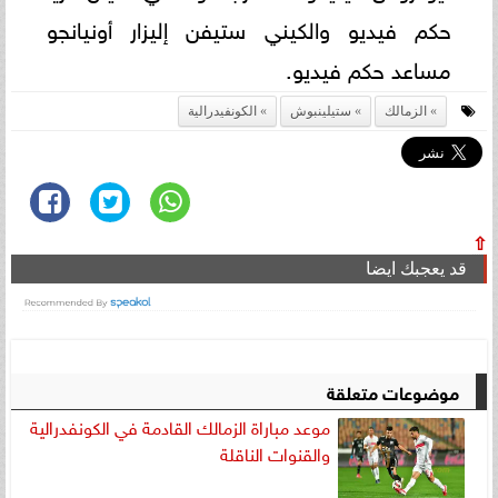
حكم فيديو والكيني ستيفن إليزار أونيانجو
مساعد حكم فيديو.
الزمالك
ستيلينبوش
الكونفيدرالية
⇧
قد يعجبك ايضا
موضوعات متعلقة
موعد مباراة الزمالك القادمة في الكونفدرالية
والقنوات الناقلة