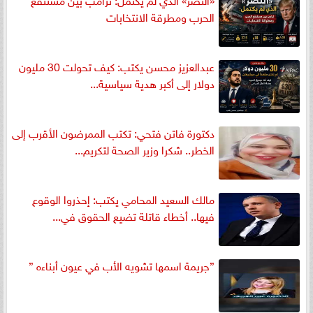
الحرب ومطرقة الانتخابات
عبدالعزيز محسن يكتب: كيف تحولت 30 مليون
دولار إلى أكبر هدية سياسية...
دكتورة فاتن فتحي: تكتب الممرضون الأقرب إلى
الخطر.. شكرا وزير الصحة لتكريم...
مالك السعيد المحامي يكتب: إحذروا الوقوع
فيها.. أخطاء قاتلة تضيع الحقوق في...
”جريمة اسمها تشويه الأب في عيون أبناءه ”