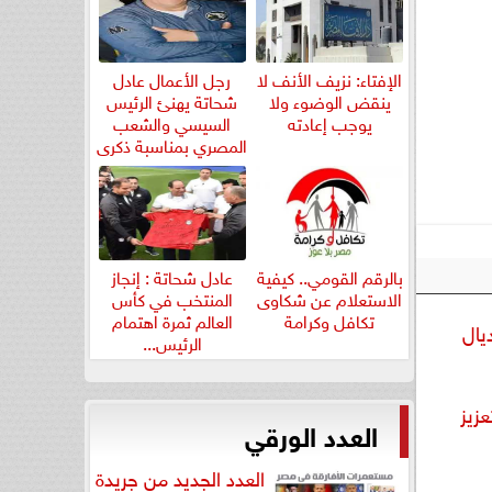
الإفتاء: نزيف الأنف لا
رجل الأعمال عادل
ينقض الوضوء ولا
شحاتة يهنئ الرئيس
يوجب إعادته
السيسي والشعب
المصري بمناسبة ذكرى
ثورة...
بالرقم القومي.. كيفية
عادل شحاتة : إنجاز
الاستعلام عن شكاوى
المنتخب في كأس
تكافل وكرامة
العالم ثمرة اهتمام
يال
الرئيس...
زيز
العدد الورقي
العدد الجديد من جريدة