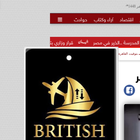
هـ
اقتصاد
آراء وكتاب
حوادث

 مصر
قرار وزاري بتكليف الدكتور تامر عاطف مدكور مديرًا لمديرية ا
بتوقيت القاهرة
ر