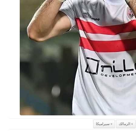
الزمالك
سيراميكا