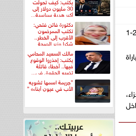
يكتب: كيف تحولت
30 مليون دولار إلى
أكبر هدية سياسية...
دكتورة فاتن فتحي:
كليوباترا بنتيجة 2-1
تكتب الممرضون
الأقرب إلى الخطر..
شكرا وزير الصحة
لتكريم...
مالك السعيد المحامي
راة
يكتب: إحذروا الوقوع
فيها.. أخطاء قاتلة
تضيع الحقوق في...
”جريمة اسمها تشويه
الأب في عيون أبناءه ”
ن ركلة جزاء،
ني داخل