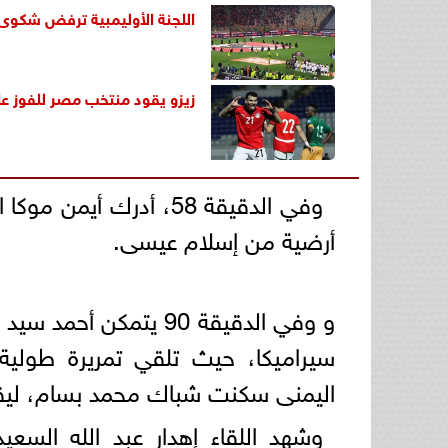
اللجنة الأوليمبية ترفض شكوى 
زيزو يقود منتخب مصر للفوز عل
وفي الدقيقة 58، أدرك أ
أرضية من إسلام عيسى.
سيراميكا، حيث تلقي تمريرة طولية
اليمنى سكنت شباك محمد بسام، ليقود
وشهد اللقاء إهدار عبد الله السع