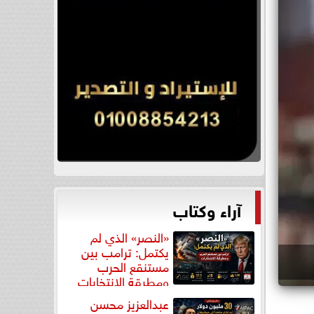
آراء وكتاب
«النصر» الذي لم
يكتمل: ترامب بين
مستنقع الحرب
ومطرقة الانتخابات
عبدالعزيز محسن