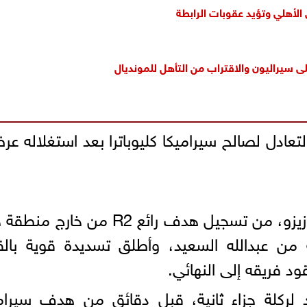
الأهلي وتؤيد عقوبات الرابطة
ى سيراليون والاقتراب من التأهل للمونديال
يمن موكا التعادل لصالح سيراميكا كليوباترا بعد استغلاله ع
و وفي الدقيقة 90 يتمكن أحمد سيد زيزو، من تسجيل هدف رائع R2 من خار
 من عبدالله السعيد، وأطلق تسديدة قوية بال
 فريقه إلى النهائي.
يد لركلة جزاء ثانية، قبل دقائق من هدف سيرام