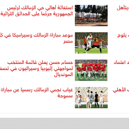
يتأهل
استغاثة أهالي حي الزمالك لرئيس
الجمهورية حرصًا على الحدائق التراثية
 يلوح
موعد مباراة الزمالك وسيراميكا في 
مصر
 اعتماد
حسام حسن يعلن قائمة المنتخب
لمواجهتي إثيوبيا وسيراليون في تصف
المونديال
 الأهلي
غياب نجمي الزمالك رسميا عن مباراة
سموحة