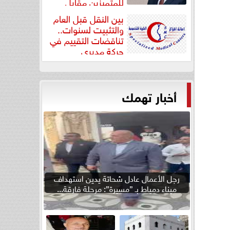
للمتميزين مقابل
جودة...
بين النقل قبل العام
والتثبيت لسنوات..
تناقضات التقييم في
حركة مديري
”مستشفيات...
أخبار تهمك
رجل الأعمال عادل شحاتة يدين استهداف
ميناء دمياط بـ ”مسيرة”: مرحلة فارقة...