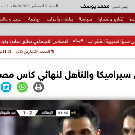
محمد يوسف
رئيس التحرير
السبت
8 أغسطس 2026
04:04 مـ
23 صفر 1448
صر
تقارير وقضايا
سياسة
برلمان وأحزاب
رياضة
عرب و عالم
ون...
التضامن الاجتماعي تطلق مبادرة بكرة المدرسة ..الخير في
الجمعة، 28 مارس 2025
11:59 مـ
ى سيراميكا والتأهل لنهائي كأس مص