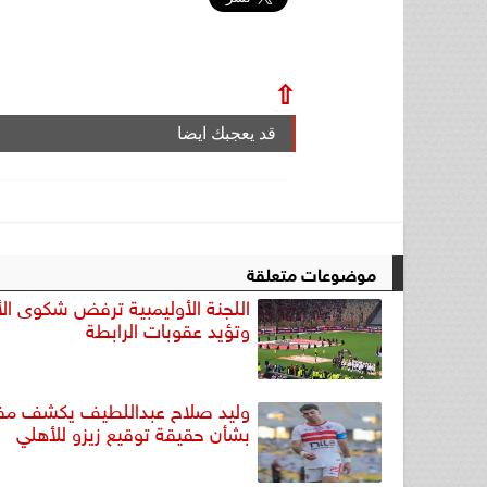
⇧
قد يعجبك ايضا
موضوعات متعلقة
اللجنة الأوليمبية ترفض شكوى ال
وتؤيد عقوبات الرابطة
وليد صلاح عبداللطيف يكشف مفا
بشأن حقيقة توقيع زيزو للأهلي