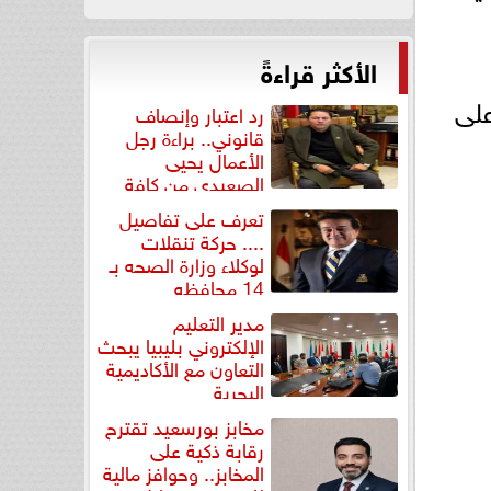
الأكثر قراءةً
لى
رد اعتبار وإنصاف
قانوني.. براءة رجل
الأعمال يحيى
الصعيدي من كافة
التهم...
تعرف على تفاصيل
.... حركة تنقلات
لوكلاء وزارة الصحه بـ
14 محافظه
مدير التعليم
الإلكتروني بليبيا يبحث
التعاون مع الأكاديمية
البحرية
مخابز بورسعيد تقترح
رقابة ذكية على
المخابز.. وحوافز مالية