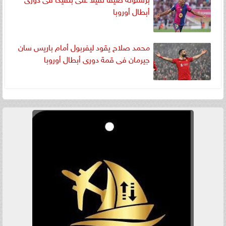
أبطال أوروبا
محمد صلاح يقود ليفربول أمام باريس سان
جيرمان فى قمة دورى أبطال أوروبا