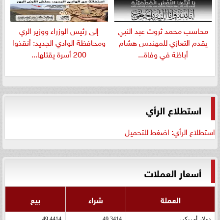
​محاسب محمد ثروت عبد النبي
إلى رئيس الوزراء ووزير الري
يقدم التعازي للمهندس هشام
ومحافظة الوادي الجديد: أنقذوا
أباظة في وفاة...
200 أسرة يقتلها...
استطلاع الرأي
استطلاع الرأي: اضغط للتحميل
أسعار العملات
العملة
شراء
بيع
دولار أمريكى
49.3414
49.4414