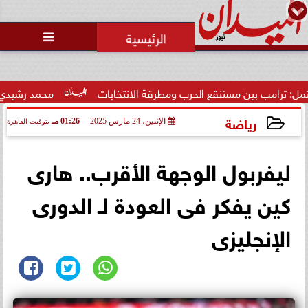
محمد يوسف
رئيس التحرير

ين مستنقع الحرب ومطرقة الانتخابات
محمد رشيدي: لقاء الرئيس 
رياضة
الإثنين، 24 مارس 2025
01:26 مـ
بتوقيت القاهرة
2025-03-24 13:26:54
ليفربول الوجهة الأقرب.. هارى
كين يفكر فى العودة لـ الدورى
الإنجليزى