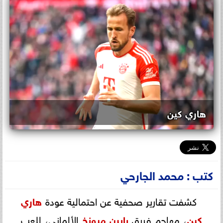
هاري كين
كتب : محمد الجارحي
كشفت تقارير صحفية عن احتمالية عودة
هاري
كين
، مهاجم فريق
بايرن ميونخ
الألماني، للعب