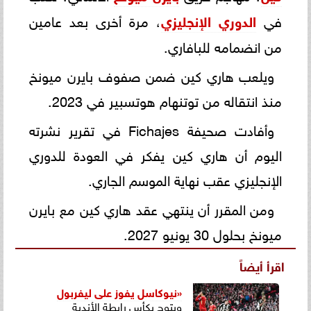
في
الدوري الإنجليزي
، مرة أخرى بعد عامين
من انضمامه للبافاري.
ويلعب هاري كين ضمن صفوف بايرن ميونخ
منذ انتقاله من توتنهام هوتسبير في 2023.
وأفادت صحيفة Fichajes في تقرير نشرته
اليوم أن هاري كين يفكر في العودة للدوري
الإنجليزي عقب نهاية الموسم الجاري.
ومن المقرر أن ينتهي عقد هاري كين مع بايرن
ميونخ بحلول 30 يونيو 2027.
اقرأ أيضاً
«نيوكاسل يفوز على
ليفربول
ويتوج بكأس رابطة الأندية