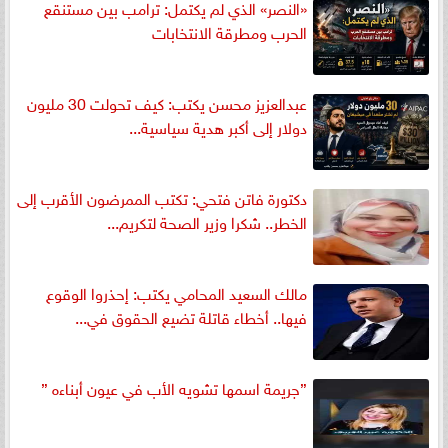
«النصر» الذي لم يكتمل: ترامب بين مستنقع
الحرب ومطرقة الانتخابات
عبدالعزيز محسن يكتب: كيف تحولت 30 مليون
دولار إلى أكبر هدية سياسية...
دكتورة فاتن فتحي: تكتب الممرضون الأقرب إلى
الخطر.. شكرا وزير الصحة لتكريم...
مالك السعيد المحامي يكتب: إحذروا الوقوع
فيها.. أخطاء قاتلة تضيع الحقوق في...
”جريمة اسمها تشويه الأب في عيون أبناءه ”