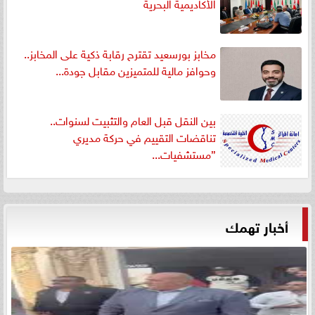
الأكاديمية البحرية
مخابز بورسعيد تقترح رقابة ذكية على المخابز..
وحوافز مالية للمتميزين مقابل جودة...
بين النقل قبل العام والتثبيت لسنوات..
تناقضات التقييم في حركة مديري
”مستشفيات...
أخبار تهمك