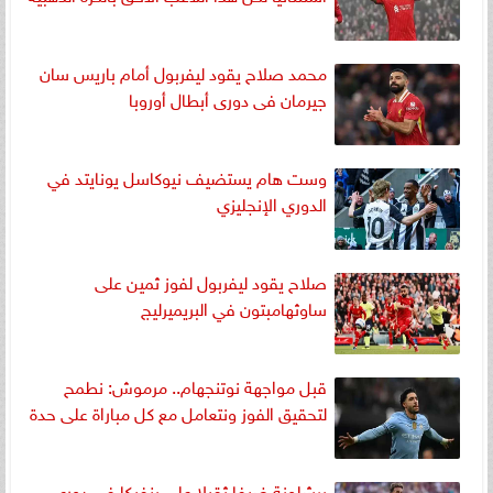
محمد صلاح يقود ليفربول أمام باريس سان
جيرمان فى دورى أبطال أوروبا
وست هام يستضيف نيوكاسل يونايتد في
الدوري الإنجليزي
صلاح يقود ليفربول لفوز ثمين على
ساوثهامبتون في البريميرليج
قبل مواجهة نوتنجهام.. مرموش: نطمح
لتحقيق الفوز ونتعامل مع كل مباراة على حدة
برشلونة ضيفا ثقيلا على بنفيكا فى دورى