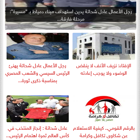
رجل الأعمال عادل شحاتة يدين استهداف ميناء دمياط بـ ”مسيرة”:
مرحلة فارقة...
الإفتاء: نزيف الأنف لا ينقض
رجل الأعمال عادل شحاتة يهنئ
الوضوء ولا يوجب إعادته
الرئيس السيسي والشعب المصري
بمناسبة ذكرى ثورة...
بالرقم القومي.. كيفية الاستعلام
عادل شحاتة : إنجاز المنتخب في
عن شكاوى تكافل وكرامة
كأس العالم ثمرة اهتمام الرئيس...