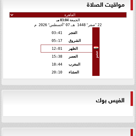
مواقيت الصلاة
الجمعة
03:04 مـ
22
صفر
1448 هـ
07
أغسطس
2026 م
الفجر
03:41
الشروق
05:17
الظهر
12:01
مصر
العصر
15:38
المغرب
18:44
العشاء
20:10
الفيس بوك