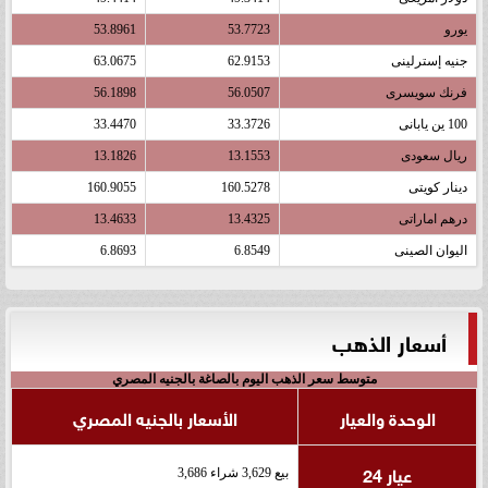
يورو
53.7723
53.8961
جنيه إسترلينى
62.9153
63.0675
فرنك سويسرى
56.0507
56.1898
100 ين يابانى
33.3726
33.4470
ريال سعودى
13.1553
13.1826
دينار كويتى
160.5278
160.9055
درهم اماراتى
13.4325
13.4633
اليوان الصينى
6.8549
6.8693
أسعار الذهب
متوسط سعر الذهب اليوم بالصاغة بالجنيه المصري
الوحدة والعيار
الأسعار بالجنيه المصري
عيار 24
بيع 3,629 شراء 3,686