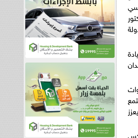
يسي
تور
لة
ادة
دان
وات
تمع
عزز
عكس