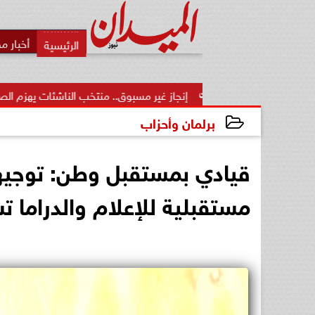
أخبار م
إنجاز غير مسبوق.. منتخب الناشئات يهزم الصين ويتأهل إلى نص
برلمان وأحزاب
2025-03-21 21:49:48
قيادي بمستقبل وطن: توجيها
مستقبلية للإعلام والدراما ت