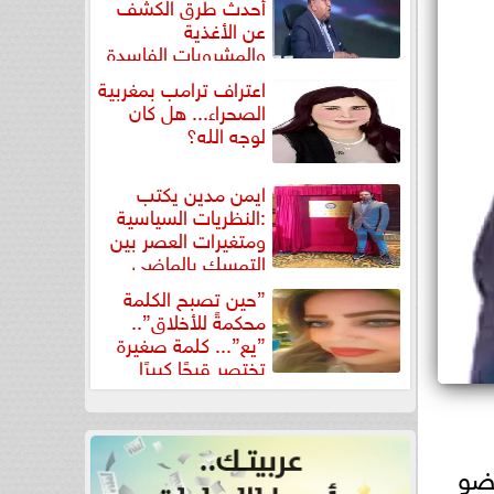
أحدث طرق الكشف
عن الأغذية
والمشروبات الفاسدة
في كتاب...
اعتراف ترامب بمغربية
الصحراء... هل كان
لوجه الله؟
ايمن مدين يكتب
:النظريات السياسية
ومتغيرات العصر بين
التمسك بالماضي
ومواجهة تحديات...
”حين تصبح الكلمة
محكمةً للأخلاق”..
”يع”... كلمة صغيرة
تختصر قبحًا كبيرًا
عضو