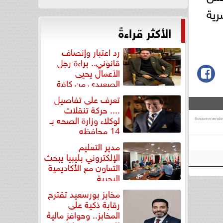
رية
الأكثر قراءةً
رد اعتبار وإنصاف
قانوني.. براءة رجل
الأعمال يحيى
الصعيدي من كافة
التهم...
تعرف على تفاصيل
.... حركة تنقلات
لوكلاء وزارة الصحه بـ
14 محافظه
مدير التعليم
الإلكتروني بليبيا يبحث
التعاون مع الأكاديمية
البحرية
مخابز بورسعيد تقترح
رقابة ذكية على
المخابز.. وحوافز مالية