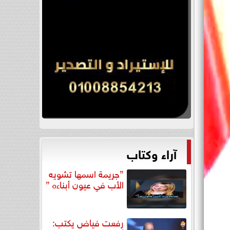
آراء وكتاب
”جريمة اسمها تشويه
الأب في عيون أبناءه ”
رفعت فياض يكتب: