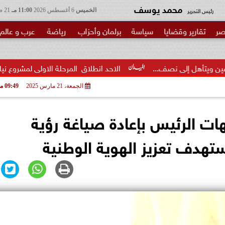
محمد يوسف
رئيس التحرير
الخميس
6 أغسطس 2026
11:00 مـ
21 صفر 1448
صر
تقارير وقضايا
سياسة
برلمان وأحزاب
رياضة
عرب و عالم
ف...
الاحد انطلاق  المرحلة الاولى لمشروع نيابي بحزب الوعي لتأه
الجمعة، 21 مارس 2025
09:49 مـ
ت الرئيس بإعادة صياغة رؤية
ستهدف تعزيز الهوية الوطنية