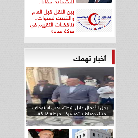
للمتميزين مقابل
جودة...
بين النقل قبل العام
والتثبيت لسنوات..
تناقضات التقييم في
حركة مديري
”مستشفيات...
أخبار تهمك
رجل الأعمال عادل شحاتة يدين استهداف
ميناء دمياط بـ ”مسيرة”: مرحلة فارقة...