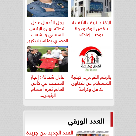
الإفتاء: نزيف الأنف لا
رجل الأعمال عادل
ينقض الوضوء ولا
شحاتة يهنئ الرئيس
يوجب إعادته
السيسي والشعب
المصري بمناسبة ذكرى
ثورة...
بالرقم القومي.. كيفية
عادل شحاتة : إنجاز
الاستعلام عن شكاوى
المنتخب في كأس
تكافل وكرامة
العالم ثمرة اهتمام
الرئيس...
العدد الورقي
العدد الجديد من جريدة