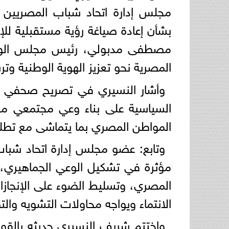
مجلس إدارة اتحاد شباب المصريين ب
بشأن إعادة صياغة رؤية مستقبلية للإعل
مصطفى مدبولي، رئيس مجلس الوزراء
المصرية نحو تعزيز الهوية الوطنية وتر
وأشار النسيري في تصريح صحفي له 
السياسية على بناء وعي مجتمعي مست
المواطن المصري بما يتماشى مع تطلعات
وتابع: عضو مجلس إدارة اتحاد شباب ا
مؤثرة في تشكيل الوعي الجماهيري، 
المصري، وتسليط الضوء على الإنجازات
الانتماء ويواجه محاولات التشويه وال
واختتم شريف النسيري حديثه بالقو