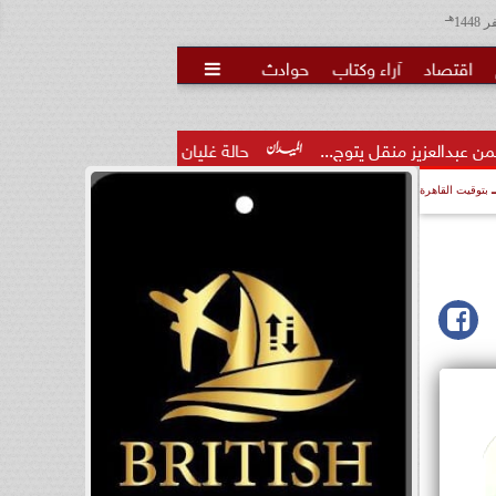
هـ
اقتصاد
آراء وكتاب
حوادث

توج...
حالة غليان في نادي الشيخ زايد: اتهامات للجنة المؤقتة بـ..
بتوقيت القاهرة