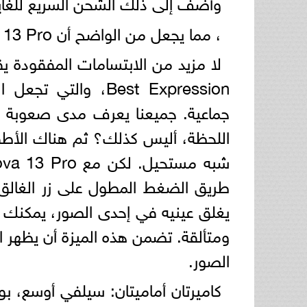
وأضف إلى ذلك الشحن السريع للغاية بق
، مما يجعل من الواضح أن nova 13 Proقادر على الوفاء بإرث سلسلة novaبكل تميز.
Best Expression، 
جماعية. جميعنا يعرف مدى صعوبة 
اللحظة، أليس كذلك؟ ثم هناك الأطف
طريق الضغط المطول على زر الغالق،
يغلق عينيه في إحدى الصور، يمكنك ب
ومتألقة. تضمن هذه الميزة أن يظهر
الصور.