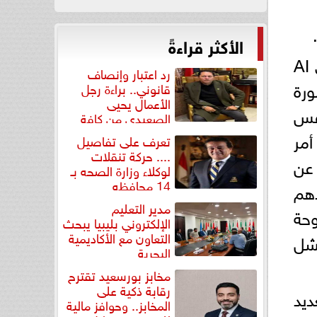
الأكثر قراءةً
لا مزيد من الابتسامات المفقودة يقدم HUAWEI nova 13 Pro ميزة جديدة تسمى AI
رد اعتبار وإنصاف
ورة
قانوني.. براءة رجل
الأعمال يحيى
فس
الصعيدي من كافة
التهم...
أمر
تعرف على تفاصيل
.... حركة تنقلات
عة عن
لوكلاء وزارة الصحه بـ
14 محافظه
دهم
مدير التعليم
وحة
الإلكتروني بليبيا يبحث
التعاون مع الأكاديمية
فشل
البحرية
مخابز بورسعيد تقترح
رقابة ذكية على
 بورتريهات مثالية يقدم HUAWEI nova 13 Proالعديد
المخابز.. وحوافز مالية