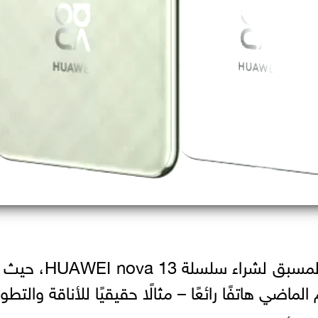
أعلنت شركة هواوي عن فتح الحجز المسبق لشراء سلسلة