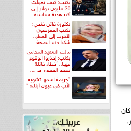
يكتب: كيف تحولت
30 مليون دولار إلى
أكبر هدية سياسية...
دكتورة فاتن فتحي:
تكتب الممرضون
الأقرب إلى الخطر..
شكرا وزير الصحة
لتكريم...
مالك السعيد المحامي
يكتب: إحذروا الوقوع
فيها.. أخطاء قاتلة
تضيع الحقوق في...
”جريمة اسمها تشويه
الأب في عيون أبناءه ”
 HUAWEI nova 13، حيث كان