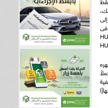
ي فقط
لك،
لى
H واشتراك 3 شهور فى
HU و الحصول على HUAWEI
 عند الحجزالمسبق ل HUAWEI
ضواء مع مظهره
لاً
ه الخلفية
هازًا