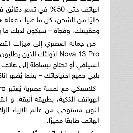
الهاتف حتى 50% في تسع د
خاليًا من الشحن، كل ما عليك فعله 
وحقيبتك، وفجأة – سيكون لديك ما ي
من جماله العصري إلى ميزات التصو
Nova 13 Pro لأولئك الذي
السيلفي أو تحتاج ببساطة إلى هاتف 
يلبي جميع احتياجاتك – بينما يُظهر أناق
الهواتف الذكية، بطريقة أنيقة. و الق
اللون مستوحى من عالم الأزياء الرا
الهاتف طابعًا مميزًا.