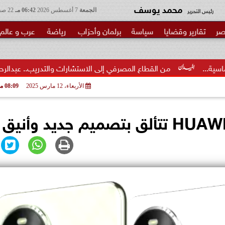
محمد يوسف
رئيس التحرير
الجمعة
7 أغسطس 2026
06:42 مـ
22 صفر 1448
صر
تقارير وقضايا
سياسة
برلمان وأحزاب
رياضة
عرب و عالم
 القطاع المصرفي إلى الاستشارات والتدريب.. عبدالرحمن عبدالعزيز منقل ي
الأربعاء، 12 مارس 2025
08:09 مـ