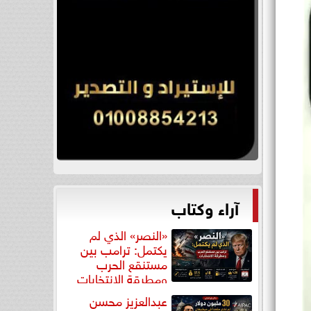
آراء وكتاب
«النصر» الذي لم
يكتمل: ترامب بين
مستنقع الحرب
ومطرقة الانتخابات
عبدالعزيز محسن