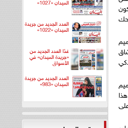
الميدان «1027»
كون
يحك
العدد الجديد من جريدة
الميدان «1022»
ميم
شاق
غدًا العدد الجديد من
«جريدة الميدان» في
ذكي
الأسواق
العدد الجديد من جريدة
لم تصميم
الميدان «983»
هذا
على
كي. لقد أخذ nova 13نمط البليد