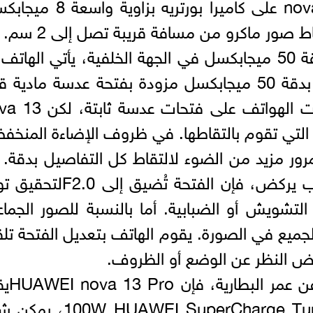
بالإضافة إلى ذلك، يحتويnova 13 Pro على كاميرا بورتريه بز
 صور ماكرو من مسافة قريبة تصل إلى 2 سم.
كاميرا بفتحة عدسة قابلة للتعديل بدقة 50 ميجابكسل في الجهة الخلفية، يأتي اله
عدسة Ultra Aperture Stabilised بدقة 50 ميجابكسل مزودة بفتحة عدسة مادية
للتعديل ذكية. عادةً ما تحتوي كاميرات الهواتف على ف
ة التي تقوم بالتقاطها. في ظروف الإضاءة المنخف
F1، مما يسمح بمرور مزيد من الضوء لالتقاط كل التفاصيل بدقة.
إذا كنت تحاول التقاط شيء مثل كلب يركض، فإن الفتحة تُضيق 
لتشويش أو الضبابية. أما بالنسبة للصور الجماع
لضمان وضوح الجميع في الصورة. يقوم الهاتف بتعديل الفتحة تلقا
 النظر عن الوضع أو الظروف.
تسع دقائق هي ما تحتاج
سرعات شحن مذهلة. مع تقنية AWEI SuperCharge Turbo