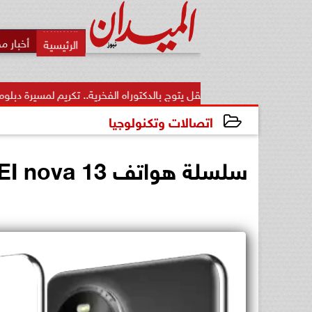
أخبار م
لعزيز منقل يتوج بالدكتوراه الفخرية.. تكريم لمسيرة دبلوماسية...
من
اتصالات وتكنولوجيا
2025-03-12 20:09:40
سلسلة هواتف HUAWEI nova 13 تتألق بتصميم جديد وأنيق