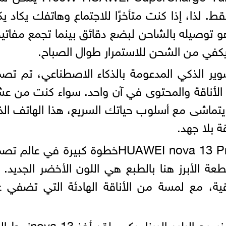
قائق فقط. لذا، إذا كنت متأخرًا للاجتماع وهاتفك يكاد ي
هو توصيله بالشاحن لبضع دقائق بينما تجمع مفات
كفي من الشحن للاستمرار طوال الصباح.
ير الذكي المدعومة بالذكاء الاصطناعي، تم تص
ن يطلبون الأناقة والمحتوى في آن واحد. سواء كنت من ع
يتماشى مع أسلوب حياتك السريع، هذا الهاتف ال
ة بلا جهد.
كلاسيكي مع لمسة عصرية يُعتبر HUAWEI nova 13 Proخطوة كبيرة في عا
طعة الأبرز هنا بالطبع هي اللون الأخضر الجديد. 
قية، مع لمسة من الأناقة الهادئة التي تضفي 
لكن ما يميز الهاتف حقًا هو تصميم نسيج البليد الدينامي