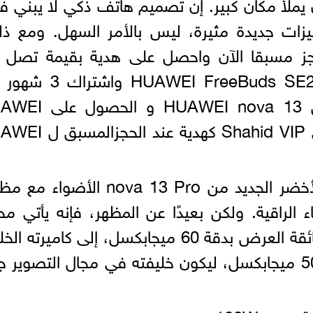
تالي، كان على nova 13 Pro أن يملأ مكان كبير. إن تصميم هاتف ذكي لا يبن
يزات جديدة مثيرة، ليس بالأمر السهل. ومع ذ
 مسبقا الآن واحصل على هدية بقيمة تصل إ
3,389 جنيه مصري ومن ضمنهم UAWEI FreeBuds SE2
Shahid VIP عند الحجز المسبق ل AWEI nova 13
FreeBuds 5i واشتراك 3 شهور فى Shahid VIP كهدية
من النظرة الأولى، يخطف اللون الأخضر الجديد من nova 13 Pro الأ
 الراقية. ولكن بعيدًا عن المظهر، فإنه يأتي محم
بالميزات، بدءًا من كاميرته الأمامية فائقة العرض بدقة 60 ميجابكسل، إلى كاميرت
مع فتحة عدسة قابلة للتعديل بدقة 50 ميجابكسل، ليكون خليفته في مجال التصوير ج