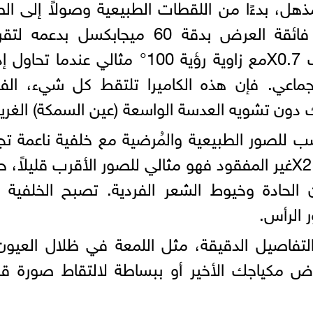
ل، بدءًا من اللقطات الطبيعية وصولاً إلى ال
الدراماتيكية. تتميز الكاميرا الأمامية فائقة العرض بدقة 60 ميجابكسل بد
الفيديو من X0.7إلى X.5 إن التقريب X0.7مع زاوية رؤية 100° مثالي عندما ت
جماعي. فإن هذه الكاميرا تلتقط كل شيء، الف
 دون تشويه العدسة الواسعة (عين السمكة) الغري
يه القياسي X5هو الأنسب للصور الطبيعية والمُرضية مع خلفية ناعمة 
ملامحك تبرز بشكل رائع. أما التقريب X2غير المفقود فهو مثالي للصور الأقرب قليلا
الحادة وخيوط الشعر الفردية. تصبح الخلفية أ
ر الرأس.
لك التقاط التفاصيل الدقيقة، مثل اللمعة في ظلال العيون
ض مكياجك الأخير أو ببساطة لالتقاط صورة قر