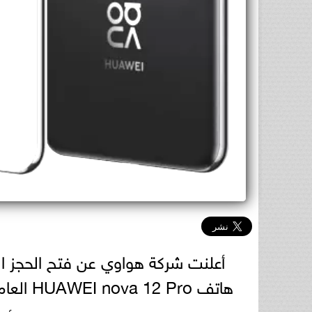
هاتف HUAWEI nova 12 Pro العام الماضي هاتفًا رائعًا – مثالًا حقيقيًا للأناقة والتطور.