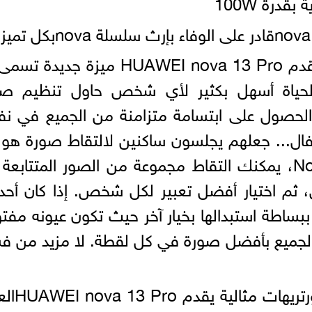
درة 100W
والتي تجعل الحياة أسهل بكثير لأي شخص حاول تنظيم ص
الحصول على ابتسامة متزامنة من الجميع في ن
ال... جعلهم يجلسون ساكنين لالتقاط صورة هو 
شبه مستحيل. لكن مع Nova 13 Pro، يمكنك التقاط مجموعة من الصور المتتاب
 ثم اختيار أفضل تعبير لكل شخص. إذا كان أح
بساطة استبدالها بخيار آخر حيث تكون عيونه مفت
 الجميع بأفضل صورة في كل لقطة. لا مزيد من 
كاميرتان أماميتان: سيلفي أوسع،