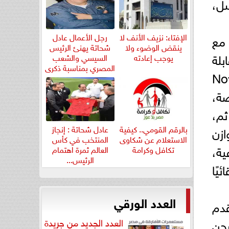
اوية واسعة 8 ميجابكسل،
الإفتاء: نزيف الأنف لا
رجل الأعمال عادل
اتف مع
ينقض الوضوء ولا
شحاتة يهنئ الرئيس
 قابلة
يوجب إعادته
السيسي والشعب
المصري بمناسبة ذكرى
تحات عدسة ثابتة، لكن Nova 13
ثورة...
ضة،
 ثم،
بالرقم القومي.. كيفية
عادل شحاتة : إنجاز
إلى F2.0لتحقيق توازن
الاستعلام عن شكاوى
المنتخب في كأس
ية،
تكافل وكرامة
العالم ثمرة اهتمام
الرئيس...
ئيًا
العدد الورقي
ه بالحديث عن عمر البطارية، فإن HUAWEI nova 13 Proيقدم
100W HU، يمكن شحن
العدد الجديد من جريدة