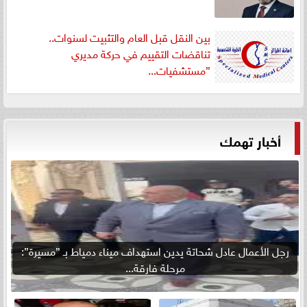
بين النقل قبل العام والتثبيت لسنوات..
تناقضات التقييم في حركة مديري
”مستشفيات...
أخبار تهمك
رجل الأعمال عادل شحاتة يدين استهداف ميناء دمياط بـ ”مسيرة”:
مرحلة فارقة...