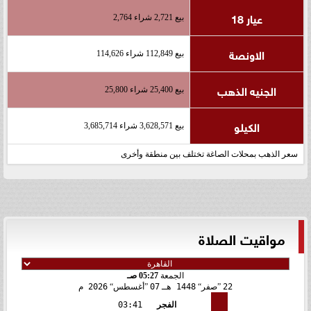
عيار 18
بيع 2,721 شراء 2,764
الاونصة
بيع 112,849 شراء 114,626
الجنيه الذهب
بيع 25,400 شراء 25,800
الكيلو
بيع 3,628,571 شراء 3,685,714
سعر الذهب بمحلات الصاغة تختلف بين منطقة وأخرى
مواقيت الصلاة
الجمعة
05:27 صـ
22
صفر
1448 هـ
07
أغسطس
2026 م
الفجر
03:41