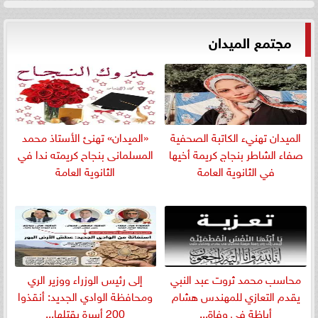
مجتمع الميدان
الميدان تهنيء الكاتبة الصحفية
«الميدان» تهنئ الأستاذ محمد
صفاء الشاطر بنجاج كريمة أخيها
المسلمانى بنجاح كريمته ندا في
في الثانوية العامة
الثانوية العامة
​محاسب محمد ثروت عبد النبي
إلى رئيس الوزراء ووزير الري
يقدم التعازي للمهندس هشام
ومحافظة الوادي الجديد: أنقذوا
أباظة في وفاة...
200 أسرة يقتلها...