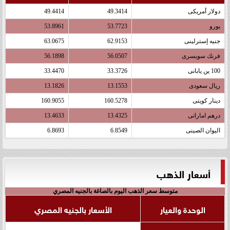
دولار أمريكى
49.3414
49.4414
يورو
53.7723
53.8961
جنيه إسترلينى
62.9153
63.0675
فرنك سويسرى
56.0507
56.1898
100 ين يابانى
33.3726
33.4470
ريال سعودى
13.1553
13.1826
دينار كويتى
160.5278
160.9055
درهم اماراتى
13.4325
13.4633
اليوان الصينى
6.8549
6.8693
أسعار الذهب
متوسط سعر الذهب اليوم بالصاغة بالجنيه المصري
الوحدة والعيار
الأسعار بالجنيه المصري