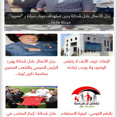
رجل الأعمال عادل شحاتة يدين استهداف ميناء دمياط بـ ”مسيرة”:
مرحلة فارقة...
الإفتاء: نزيف الأنف لا ينقض
رجل الأعمال عادل شحاتة يهنئ
الوضوء ولا يوجب إعادته
الرئيس السيسي والشعب المصري
بمناسبة ذكرى ثورة...
بالرقم القومي.. كيفية الاستعلام
عادل شحاتة : إنجاز المنتخب في