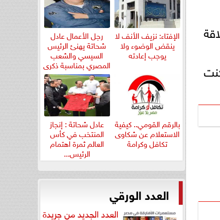
اقة
الإفتاء: نزيف الأنف لا
رجل الأعمال عادل
ينقض الوضوء ولا
شحاتة يهنئ الرئيس
يوجب إعادته
السيسي والشعب
المصري بمناسبة ذكرى
كنت
ثورة...
بالرقم القومي.. كيفية
عادل شحاتة : إنجاز
الاستعلام عن شكاوى
المنتخب في كأس
تكافل وكرامة
العالم ثمرة اهتمام
الرئيس...
العدد الورقي
العدد الجديد من جريدة