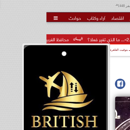
هـ
اقتصاد
آراء وكتاب
حوادث

محافظ الغربية يكرم 100 من أوائل الجمهورية والمحافظة ويؤكد: الاستثمار...
بتوقيت القاهرة