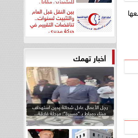
للمتميزين مقابل
جودة...
عها
بين النقل قبل العام
والتثبيت لسنوات..
تناقضات التقييم في
حركة مديري
”مستشفيات...
أخبار تهمك
رجل الأعمال عادل شحاتة يدين استهداف
ميناء دمياط بـ ”مسيرة”: مرحلة فارقة...