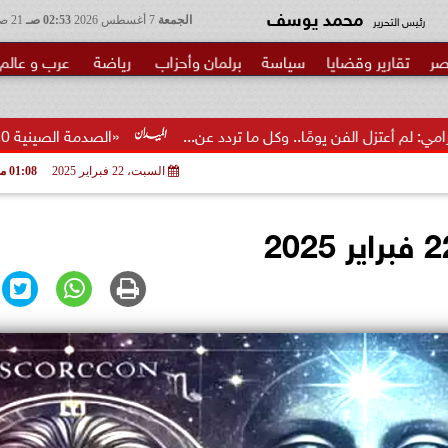
محمد يوسف
رئيس التحرير
الجمعة
7 أغسطس 2026
02:53 صـ
21 صفر 1448
صر
تقارير وقضايا
سياسة
برلمان وأحزاب
رياضة
عرب و عالم
الفن يومًا.. وكل ما تردد عن...
«الصدمة الصينية 2.0»... ما الذي تغير فعلا؟
السبت، 22 فبراير 2025
01:08 مـ