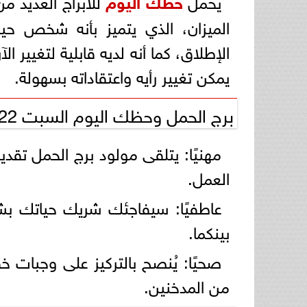
يحمل
حظك اليوم
للأبراج العديد م
الميزان، الذي يتميز بأنه شخص حياد
الإطلاق، كما أنه لديه قابلية لتغيير ا
يمكن تغيير رأيه واعتقاداته بسهولة.
برج الحمل وحظك اليوم السبت 22 فبراير 2025
مهنيًا: يتلقى مولود برج الحمل تقد
العمل.
عاطفيًا: سيفاجئك شريك حياتك بش
بينكما.
صحيًا: يُنصح بالتركيز على وجبات خ
من المدخنين.