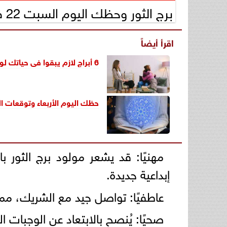
برج الثور وحظك اليوم السبت 22 فبراير 2025
اقرأ أيضاً
6 أبراج لازم يبقوا فى حياتك لو بتدور على السند.. الثور مخلص والحمل مسئول
حظك اليوم الأربعاء و
توقعات الأ
مهنيًا: قد يشعر مولود برج الثور ب
إبداعية جديدة.
عاطفيًا: تواصل جيد مع الشريك، مما 
صحيًا: يُنصح بالابتعاد عن الوجبات 