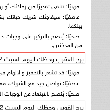
مهنيًا: تتلقى تقديرًا من زملائك أو
عاطفيًا: سيفاجئك شريك حياتك بش
بينكما.
صحيًا: يُنصح بالتركيز على وجبات خ
من المدخنين.
برج العقرب وحظك اليوم السبت 22 فبراير 2025
مهنيًا: قد تشعر بالتحفيز والإلهام 
عاطفيًا: تواصل جيد مع الشريك، مما 
صحيًا: يُنصح بالابتعاد عن الوجبات 
برج القوس وحظك اليوم السبت 22 فبراير 2025