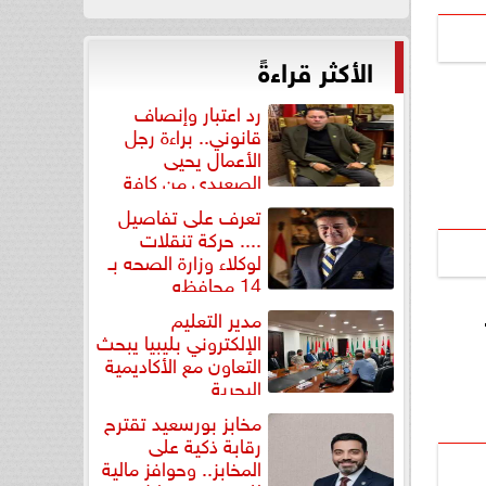
الأكثر قراءةً
رد اعتبار وإنصاف
قانوني.. براءة رجل
الأعمال يحيى
الصعيدي من كافة
التهم...
تعرف على تفاصيل
.... حركة تنقلات
لوكلاء وزارة الصحه بـ
14 محافظه
مدير التعليم
الإلكتروني بليبيا يبحث
التعاون مع الأكاديمية
البحرية
مخابز بورسعيد تقترح
رقابة ذكية على
المخابز.. وحوافز مالية