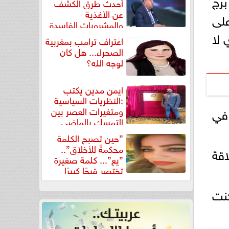
برج
أحدث طرق الكشف
عن الأغذية
على
والمشروبات الفاسدة
في كتاب...
 لا
اعتراف ترامب بمغربية
الصحراء... هل كان
لوجه الله؟
ايمن مدين يكتب
:النظريات السياسية
 في
ومتغيرات العصر بين
التمسك بالماضي
ومواجهة تحديات...
”حين تصبح الكلمة
محكمةً للأخلاق”..
اقة
”يع”... كلمة صغيرة
تختصر قبحًا كبيرًا
كنت