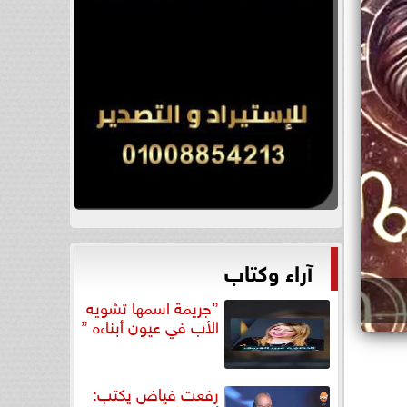
آراء وكتاب
”جريمة اسمها تشويه
الأب في عيون أبناءه ”
رفعت فياض يكتب: