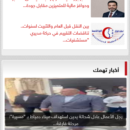
وحوافز مالية للمتميزين مقابل جودة...
بين النقل قبل العام والتثبيت لسنوات..
تناقضات التقييم في حركة مديري
”مستشفيات...
أخبار تهمك
رجل الأعمال عادل شحاتة يدين استهداف ميناء دمياط بـ ”مسيرة”:
مرحلة فارقة...