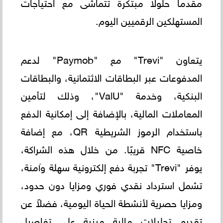
مقدماً حلولًا مبتكرة تتماشى مع احتياجات
المستهلكين الرقميين اليوم.
يتعاون "Trevi" مع "Paymob" لدعم
المدفوعات عبر البطاقات الائتمانية، والبطاقات
البنكية، وخدمة "ValU"، وذلك لتأمين
المعاملات المالية، بالإضافة إلى إمكانية الدفع
باستخدام الرموز الشريطية QR، مع إضافة
خاصية NFC قريبًا. من خلال هذه الشراكة،
يوفر "Trevi" تجربة دفع إلكترونية سهلة وآمنة،
تشمل استرداد نقدي فوري ومزايا دون حدود،
ومزايا حصرية لأنشطة الحياة اليومية، فضلاً عن
تقديم تحليلات مالية مبنية على تفاصيل