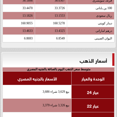
فرنك سويسرى
56.0507
56.1898
100 ين يابانى
33.3726
33.4470
ريال سعودى
13.1553
13.1826
دينار كويتى
160.5278
160.9055
درهم اماراتى
13.4325
13.4633
اليوان الصينى
6.8549
6.8693
أسعار الذهب
متوسط سعر الذهب اليوم بالصاغة بالجنيه المصري
الوحدة والعيار
الأسعار بالجنيه المصري
عيار 24
بيع 3,629 شراء 3,686
عيار 22
بيع 3,326 شراء 3,379