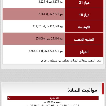
عيار 21
بيع 3,175 شراء 3,225
عيار 18
بيع 2,721 شراء 2,764
الاونصة
بيع 112,849 شراء 114,626
الجنيه الذهب
بيع 25,400 شراء 25,800
الكيلو
بيع 3,628,571 شراء 3,685,714
سعر الذهب بمحلات الصاغة تختلف بين منطقة وأخرى
مواقيت الصلاة
السبت
09:25 مـ
23
صفر
1448 هـ
08
أغسطس
2026 م