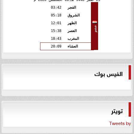
الفجر
03:42
الشروق
05:18
الظهر
12:01
مصر
العصر
15:38
المغرب
18:43
العشاء
20:09
الفيس بوك
تويتر
Tweets by