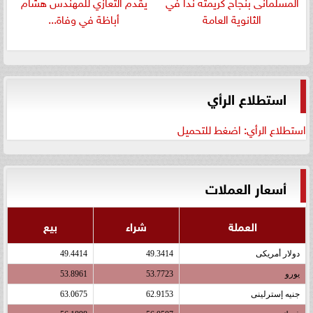
المسلمانى بنجاح كريمته ندا في
يقدم التعازي للمهندس هشام
الثانوية العامة
أباظة في وفاة...
استطلاع الرأي
استطلاع الرأي: اضغط للتحميل
أسعار العملات
العملة
شراء
بيع
دولار أمريكى
49.3414
49.4414
يورو
53.7723
53.8961
جنيه إسترلينى
62.9153
63.0675