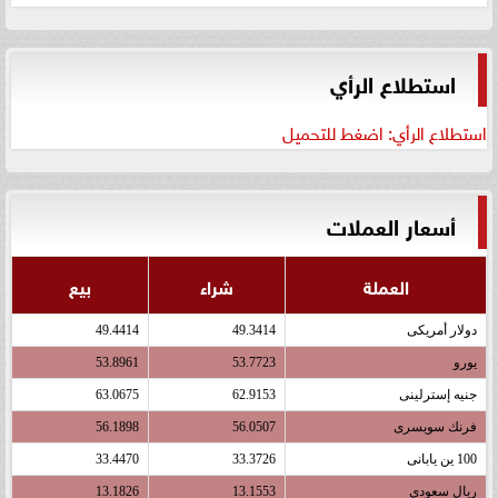
استطلاع الرأي
استطلاع الرأي: اضغط للتحميل
أسعار العملات
العملة
شراء
بيع
دولار أمريكى
49.3414
49.4414
يورو
53.7723
53.8961
جنيه إسترلينى
62.9153
63.0675
فرنك سويسرى
56.0507
56.1898
100 ين يابانى
33.3726
33.4470
ريال سعودى
13.1553
13.1826