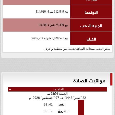
الاونصة
بيع 112,849 شراء 114,626
الجنيه الذهب
بيع 25,400 شراء 25,800
الكيلو
بيع 3,628,571 شراء 3,685,714
سعر الذهب بمحلات الصاغة تختلف بين منطقة وأخرى
مواقيت الصلاة
الجمعة
08:50 مـ
22
صفر
1448 هـ
07
أغسطس
2026 م
الفجر
03:41
الشروق
05:17