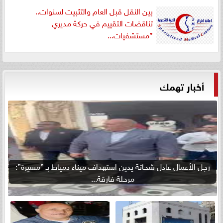
بين النقل قبل العام والتثبيت لسنوات..
تناقضات التقييم في حركة مديري
”مستشفيات...
أخبار تهمك
رجل الأعمال عادل شحاتة يدين استهداف ميناء دمياط بـ ”مسيرة”:
مرحلة فارقة...