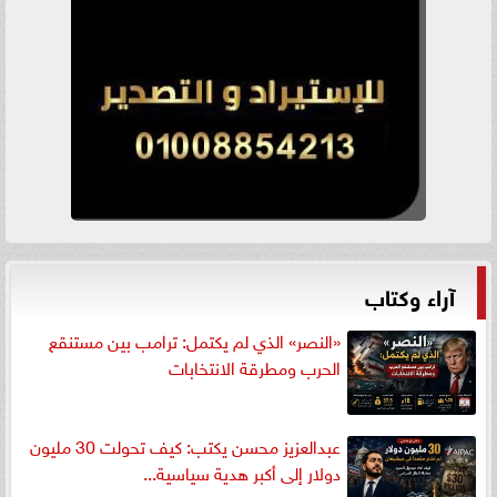
آراء وكتاب
«النصر» الذي لم يكتمل: ترامب بين مستنقع
الحرب ومطرقة الانتخابات
عبدالعزيز محسن يكتب: كيف تحولت 30 مليون
دولار إلى أكبر هدية سياسية...