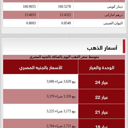
دينار كويتى
160.5278
160.9055
درهم اماراتى
13.4325
13.4633
اليوان الصينى
6.8549
6.8693
أسعار الذهب
متوسط سعر الذهب اليوم بالصاغة بالجنيه المصري
الوحدة والعيار
الأسعار بالجنيه المصري
عيار 24
بيع 3,629 شراء 3,686
عيار 22
بيع 3,326 شراء 3,379
عيار 21
بيع 3,175 شراء 3,225
عيار 18
بيع 2,721 شراء 2,764