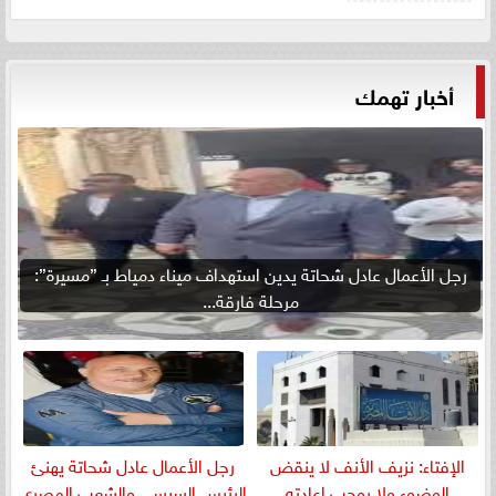
أخبار تهمك
رجل الأعمال عادل شحاتة يدين استهداف ميناء دمياط بـ ”مسيرة”:
مرحلة فارقة...
الإفتاء: نزيف الأنف لا ينقض
رجل الأعمال عادل شحاتة يهنئ
الوضوء ولا يوجب إعادته
الرئيس السيسي والشعب المصري