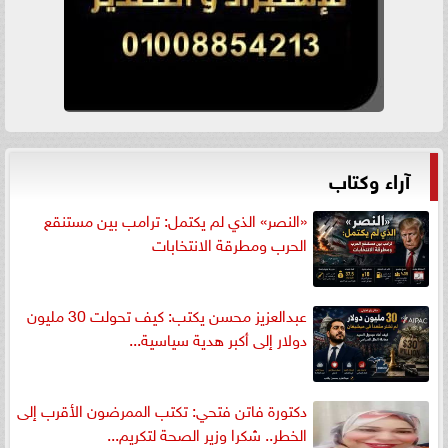
آراء وكتاب
«النصر» الذي لم يكتمل: ترامب بين مستنقع
الحرب ومطرقة الانتخابات
عبدالعزيز محسن يكتب: كيف تحولت 30 مليون
دولار إلى أكبر هدية سياسية...
دكتورة فاتن فتحي: تكتب الممرضون الأقرب إلى
الخطر.. شكرا وزير الصحة لتكريم...