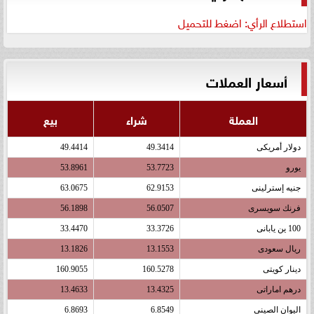
استطلاع الرأي: اضغط للتحميل
أسعار العملات
العملة
شراء
بيع
دولار أمريكى
49.3414
49.4414
يورو
53.7723
53.8961
جنيه إسترلينى
62.9153
63.0675
فرنك سويسرى
56.0507
56.1898
100 ين يابانى
33.3726
33.4470
ريال سعودى
13.1553
13.1826
دينار كويتى
160.5278
160.9055
درهم اماراتى
13.4325
13.4633
اليوان الصينى
6.8549
6.8693