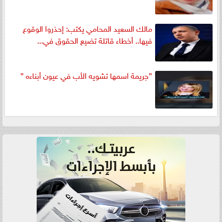
مالك السعيد المحامي يكتب: إحذروا الوقوع
فيها.. أخطاء قاتلة تضيع الحقوق في...
”جريمة اسمها تشويه الأب في عيون أبناءه ”