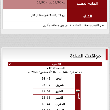
الجنيه الذهب
بيع 25,400 شراء 25,800
الكيلو
بيع 3,628,571 شراء 3,685,714
سعر الذهب بمحلات الصاغة تختلف بين منطقة وأخرى
مواقيت الصلاة
الجمعة
12:57 مـ
22
صفر
1448 هـ
07
أغسطس
2026 م
الفجر
03:41
الشروق
05:17
الظهر
12:01
مصر
العصر
15:38
المغرب
18:44