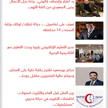
رد اعتبار وإنصاف قانوني.. براءة رجل الأعمال
يحيى الصعيدي من كافة التهم...
تعرف على تفاصيل .... حركة تنقلات لوكلاء وزارة
الصحه بـ 14 محافظه
مدير التعليم الإلكتروني بليبيا يبحث التعاون مع
الأكاديمية البحرية
مخابز بورسعيد تقترح رقابة ذكية على المخابز..
وحوافز مالية للمتميزين مقابل جودة...
بين النقل قبل العام والتثبيت لسنوات..
تناقضات التقييم في حركة مديري
”مستشفيات...