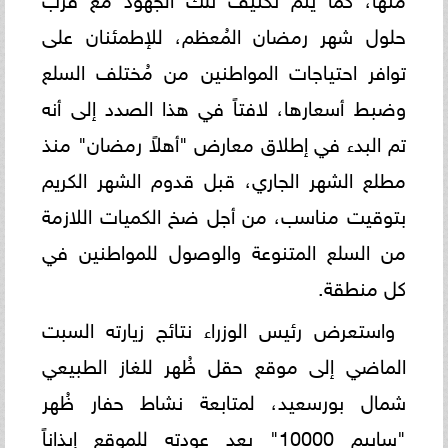
حلول شهر رمضان المُعظم، للإطمئنان على
توافر احتياجات المواطنين من مُختلف السلع
وضبط أسعارها، لافتاً في هذا الصدد إلى أنه
تم البدء في إطلاق معارض "أهلاً رمضان" منذ
مطلع الشهر الجاري، قبل قدوم الشهر الكريم
بتوقيت مناسب، من أجل ضخ الكميات اللازمة
من السلع المتنوعة والوصول للمواطنين في
كل منطقة.
واستعرض رئيس الوزراء نتائج زيارته السبت
الماضي إلى موقع حقل ظُهر للغاز الطبيعي
شمال بورسعيد، لمتابعة نشاط حفار ظُهر
"سايبم 10000" بعد عودته للموقع إيذاناً