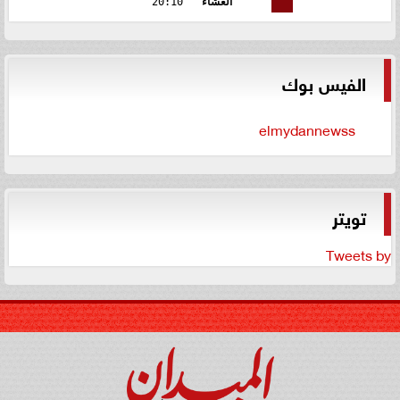
العشاء
20:10
الفيس بوك
elmydannewss
تويتر
Tweets by