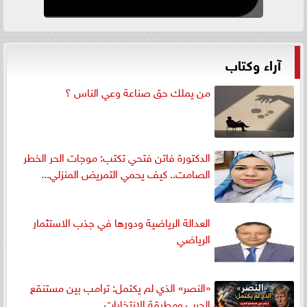
آراء وكتاب
من يملك حق صناعة وعي الناس ؟
الدكتورة فاتن فتحي تكتب: موجات الحر الخطر
الصامت.. كيف يحمي التمريض المنزلي...
العدالة الرياضية ودورها في جذب الاستثمار
الرياضي
«النصر» الذي لم يكتمل: ترامب بين مستنقع
الحرب ومطرقة الانتخابات