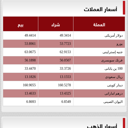
أسعار العملات
العملة
شراء
بيع
دولار أمريكى
49.3414
49.4414
يورو
53.7723
53.8961
جنيه إسترلينى
62.9153
63.0675
فرنك سويسرى
56.0507
56.1898
100 ين يابانى
33.3726
33.4470
ريال سعودى
13.1553
13.1826
دينار كويتى
160.5278
160.9055
درهم اماراتى
13.4325
13.4633
اليوان الصينى
6.8549
6.8693
أسعار الذهب