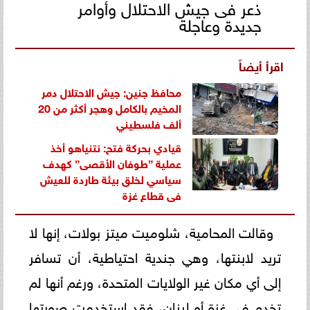
ذعر فى جيش الاحتلال وأوامر
جديدة وعاجلة
اقرأ أيضاً
محافظ جنين: جيش الاحتلال دمر
المخيم بالكامل وهجر أكثر من 20
ألف فلسطيني
قيادي بحركة فتح: نتنياهو أخذ
عملية ”طوفان الأقصى” كهدف
سياسي لخلق بيئة طاردة للعيش
في قطاع غزة
وقالت المحامية، شلوميت ميتز بولات، إنها لا
تريد لابنتها، وهي جندية احتياطية، أن تسافر
إلى أي مكان غير الولايات المتحدة، ورغم أنها لم
تخدم في غزة أو لبنان، فقد استخدمت صورتها