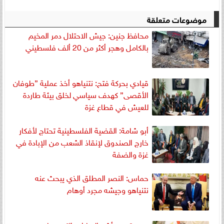
موضوعات متعلقة
محافظ جنين: جيش الاحتلال دمر المخيم
بالكامل وهجر أكثر من 20 ألف فلسطيني
قيادي بحركة فتح: نتنياهو أخذ عملية ”طوفان
الأقصى” كهدف سياسي لخلق بيئة طاردة
للعيش في قطاع غزة
أبو شامة: القضية الفلسطينية تحتاج لأفكار
خارج الصندوق لإنقاذ الشعب من الإبادة في
غزة والضفة
حماس: النصر المطلق الذي يبحث عنه
نتنياهو وجيشه مجرد أوهام