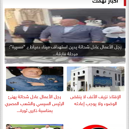
رجل الأعمال عادل شحاتة يدين استهداف ميناء دمياط بـ ”مسيرة”:
مرحلة فارقة...
الإفتاء: نزيف الأنف لا ينقض
رجل الأعمال عادل شحاتة يهنئ
الوضوء ولا يوجب إعادته
الرئيس السيسي والشعب المصري
بمناسبة ذكرى ثورة...