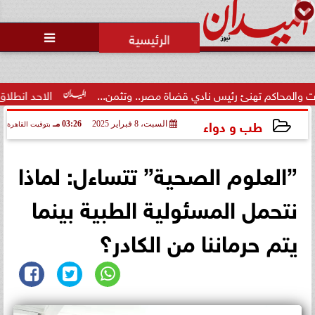
محمد يوسف
رئيس التحرير

اكم تهنئ رئيس نادي قضاة مصر.. وتثمن...
الاحد انطلاق  المرحلة ا
طب و دواء
السبت، 8 فبراير 2025
03:26 مـ
بتوقيت القاهرة
2025-02-08 15:26:39
”العلوم الصحية” تتساءل: لماذا
نتحمل المسئولية الطبية بينما
يتم حرماننا من الكادر؟