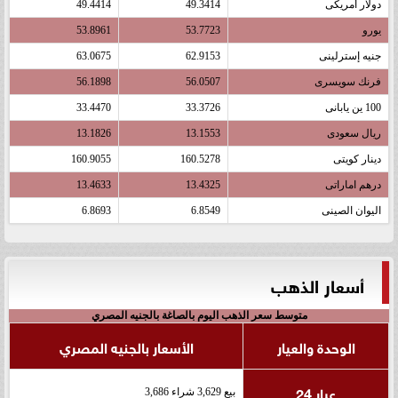
دولار أمريكى
49.3414
49.4414
يورو
53.7723
53.8961
جنيه إسترلينى
62.9153
63.0675
فرنك سويسرى
56.0507
56.1898
100 ين يابانى
33.3726
33.4470
ريال سعودى
13.1553
13.1826
دينار كويتى
160.5278
160.9055
درهم اماراتى
13.4325
13.4633
اليوان الصينى
6.8549
6.8693
أسعار الذهب
متوسط سعر الذهب اليوم بالصاغة بالجنيه المصري
الوحدة والعيار
الأسعار بالجنيه المصري
عيار 24
بيع 3,629 شراء 3,686