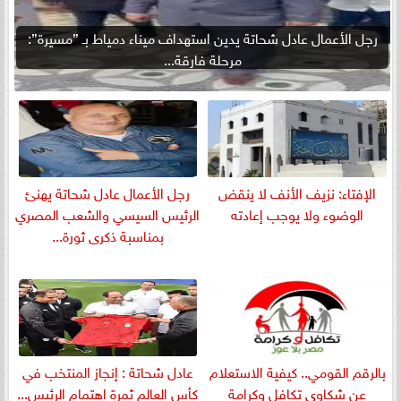
رجل الأعمال عادل شحاتة يدين استهداف ميناء دمياط بـ ”مسيرة”:
مرحلة فارقة...
الإفتاء: نزيف الأنف لا ينقض
رجل الأعمال عادل شحاتة يهنئ
الوضوء ولا يوجب إعادته
الرئيس السيسي والشعب المصري
بمناسبة ذكرى ثورة...
بالرقم القومي.. كيفية الاستعلام
عادل شحاتة : إنجاز المنتخب في
عن شكاوى تكافل وكرامة
كأس العالم ثمرة اهتمام الرئيس...