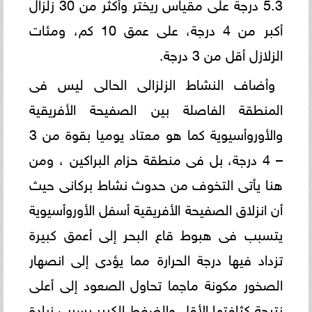
5.3 درجة على مقياس ريختر وأكثر من 30 زلزال
أكبر من 4 درجة، على عمق 10 كم، ومئات
الزلازل أقل من 3 درجة.
وأضاف النشاط الزلزالى الحالى ليس فى
المنطقة الفاصلة بين الصفيحة الأفريقية
والأوروأسيوية كما هو معتاد يوميا بقوة من 3
– 4 درجة، بل فى منطقة حزام البراكين ، ومن
هنا يأتى التخوف من حدوث نشاط بركانى حيث
أن انزلاق الصفيحة الأفريقية أسفل الأوروأسيوية
يتسبب فى هبوط قاع البحر إلى أعمق كبيرة
تزداد فيها درجة الحرارة مما يؤدى إلى انصهار
الصخور مكونة ماجما تحاول الصعود إلى أعلى
نتيجة كثافتها الأقل والضغط الكبير بسبب زيادة