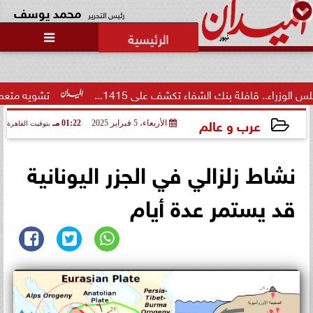

الرئيس الأمريكي يهنئ الملك محمد
السادس بمناسبة العيد الوطني
للمغرب
شفاء تكشف على 1415...
تشويه متعمد لسمعتها.. تأجيل نظر
عرب و عالم
الأربعاء، 5 فبراير 2025
01:22 مـ
بتوقيت القاهرة
2025-02-05 13:22:16
نشاط زلزالي في الجزر اليونانية
قد يستمر عدة أيام