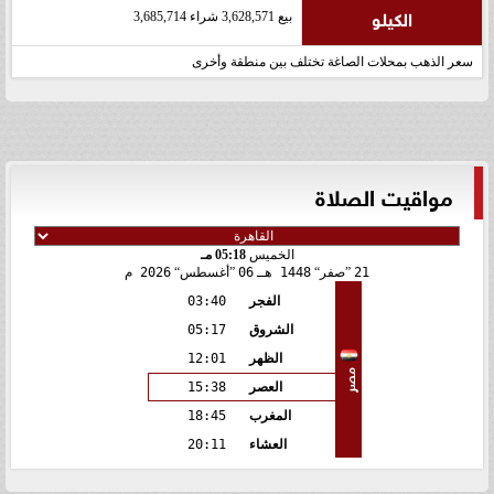
الكيلو
بيع 3,628,571 شراء 3,685,714
سعر الذهب بمحلات الصاغة تختلف بين منطقة وأخرى
مواقيت الصلاة
الخميس
05:18 مـ
21
صفر
1448 هـ
06
أغسطس
2026 م
الفجر
03:40
الشروق
05:17
الظهر
12:01
مصر
العصر
15:38
المغرب
18:45
العشاء
20:11