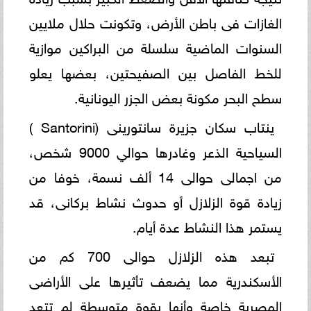
الغازات فى باطن الأرض، وتكونت حلال ملايين
السنوات الماضية سلسلة من البراكين موازية
للخط الفاصل بين الصفيحتين، بعضها يعلو
سطح البحر مكونة بعض الجزر اليونانية.
ينتاب سكان جزيرة سانتورينى (Santorini )
السياحية الذعر وغادرها حوالي 9000 شخص،
من اجمالى حوالى 14 ألف نسمة، خوفا من
زيادة قوة الزلازل أو حدوث نشاط بركانى، قد
يستمر هذا النشاط عدة أيام.
تبعد هذه الزلازل حوالى 700 كم من
الأسكندرية مما يضعف تأثيرها على الأراضى
المصرية خاصة وأنها بقوة متوسطة لم تتعد