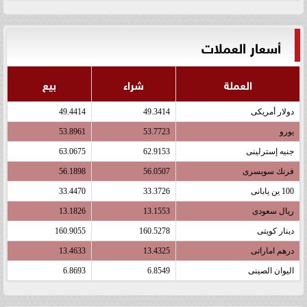
أسعار العملات
العملة
شراء
بيع
دولار أمريكى
49.3414
49.4414
يورو
53.7723
53.8961
جنيه إسترلينى
62.9153
63.0675
فرنك سويسرى
56.0507
56.1898
100 ين يابانى
33.3726
33.4470
ريال سعودى
13.1553
13.1826
دينار كويتى
160.5278
160.9055
درهم اماراتى
13.4325
13.4633
اليوان الصينى
6.8549
6.8693