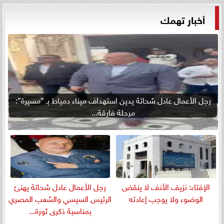
أخبار تهمك
رجل الأعمال عادل شحاتة يدين استهداف ميناء دمياط بـ ”مسيرة”:
مرحلة فارقة...
الإفتاء: نزيف الأنف لا ينقض
رجل الأعمال عادل شحاتة يهنئ
الوضوء ولا يوجب إعادته
الرئيس السيسي والشعب المصري
بمناسبة ذكرى ثورة...