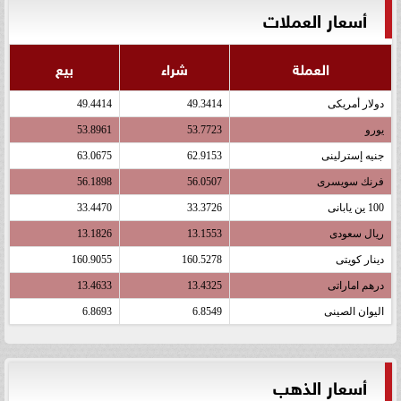
أسعار العملات
العملة
شراء
بيع
دولار أمريكى
49.3414
49.4414
يورو
53.7723
53.8961
جنيه إسترلينى
62.9153
63.0675
فرنك سويسرى
56.0507
56.1898
100 ين يابانى
33.3726
33.4470
ريال سعودى
13.1553
13.1826
دينار كويتى
160.5278
160.9055
درهم اماراتى
13.4325
13.4633
اليوان الصينى
6.8549
6.8693
أسعار الذهب