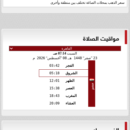
سعر الذهب بمحلات الصاغة تختلف بين منطقة وأخرى
مواقيت الصلاة
السبت
07:14 صـ
23
صفر
1448 هـ
08
أغسطس
2026 م
الفجر
03:42
الشروق
05:18
الظهر
12:01
مصر
العصر
15:38
المغرب
18:43
العشاء
20:09
الفيس بوك