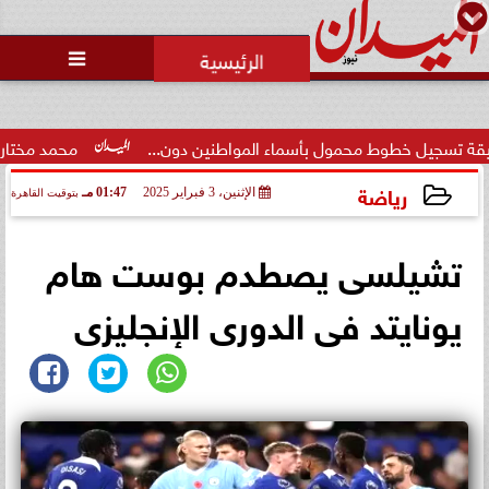
محمد يوسف
رئيس التحرير

وط محمول بأسماء المواطنين دون...
محمد مختار جمعة: بدل ال
رياضة
الإثنين، 3 فبراير 2025
01:47 مـ
بتوقيت القاهرة
2025-02-03 13:47:26
تشيلسى يصطدم بوست هام
يونايتد فى الدورى الإنجليزى