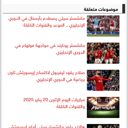
موضوعات متعلقة
مانشستر سيتي يصطدم بأرسنال في الدوري
الإنجليزي .. الموعد والقنوات الناقلة
مانشستر يونايتد في مواجهة فولهام في
الدوري الإنجليزي
صلاح يقود ليفربول لاكتساح إيبسويتش تاون
برباعية في الدوري الإنجليزي
مباريات اليوم الإثنين 20 يناير 2025
والقنوات الناقلة
هالاند يقود مانشستر سيتي أمام إيبسويتش