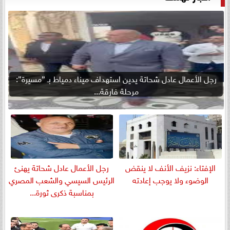
رجل الأعمال عادل شحاتة يدين استهداف ميناء دمياط بـ ”مسيرة”:
مرحلة فارقة...
الإفتاء: نزيف الأنف لا ينقض
رجل الأعمال عادل شحاتة يهنئ
الوضوء ولا يوجب إعادته
الرئيس السيسي والشعب المصري
بمناسبة ذكرى ثورة...