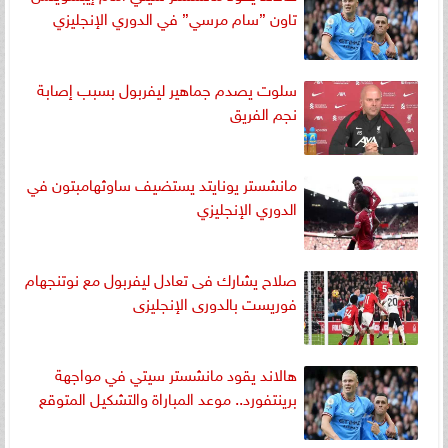
تاون ”سام مرسي” في الدوري الإنجليزي
سلوت يصدم جماهير ليفربول بسبب إصابة
نجم الفريق
مانشستر يونايتد يستضيف ساوثهامبتون في
الدوري الإنجليزي
صلاح يشارك فى تعادل ليفربول مع نوتنجهام
فوريست بالدورى الإنجليزى
هالاند يقود مانشستر سيتي في مواجهة
برينتفورد.. موعد المباراة والتشكيل المتوقع