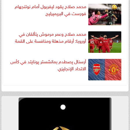
محمد صلاح يقود ليفربول أمام نوتنجهام
فورست في البريميرليج
محمد صلاح وعمر مرموش يتألقان في
أوروبا: أرقام مذهلة ومنافسة على القمة
أرسنال يصطدم بمانشستر يونايتد في كأس
الاتحاد الإنجليزي