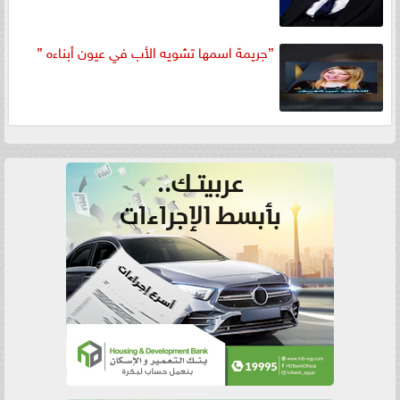
”جريمة اسمها تشويه الأب في عيون أبناءه ”