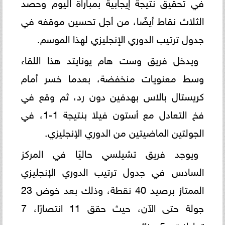
في تحقيق نتيجة إيجابية بمباراة اليوم وحصد
الثلاث نقاط أيضًا، من أجل تحسين موقفه في
جدول ترتيب الدوري الإنجليزي لهذا الموسم.
ويدخل فريق وست هام يونايتد هذا اللقاء
وسط معنويات منخفضة، بعدما خسر أمام
كريستال بالاس بهدفين دون رد، ثم وقع في
فخ التعادل مع أستون فيلا بنتيجة 1-1، في
الجولتين الماضيتين من الدوري الإنجليزي.
ويوجد فريق تشيلسي حاليًا في المركز
السادس في جدول ترتيب الدوري الإنجليزي
الممتاز برصيد 40 نقطة، وذلك بعد خوض 23
جولة حتى الآن، حيث حقق 11 انتصارًا، 7
تعادلات و5 هزائم.