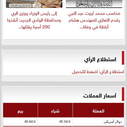
​محاسب محمد ثروت عبد النبي
إلى رئيس الوزراء ووزير الري
يقدم التعازي للمهندس هشام
ومحافظة الوادي الجديد: أنقذوا
أباظة في وفاة...
200 أسرة يقتلها...
استطلاع الرأي
استطلاع الرأي: اضغط للتحميل
أسعار العملات
العملة
شراء
بيع
دولار أمريكى
49.3414
49.4414