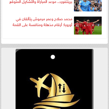
برينتفورد.. موعد المباراة والتشكيل المتوقع
محمد صلاح وعمر مرموش يتألقان في
أوروبا: أرقام مذهلة ومنافسة على القمة