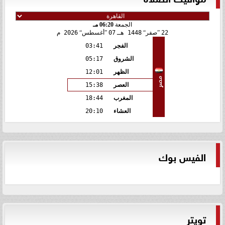
الجمعة
06:20 مـ
22
صفر
1448 هـ
07
أغسطس
2026 م
الفجر
03:41
الشروق
05:17
الظهر
12:01
مصر
العصر
15:38
المغرب
18:44
العشاء
20:10
الفيس بوك
تويتر