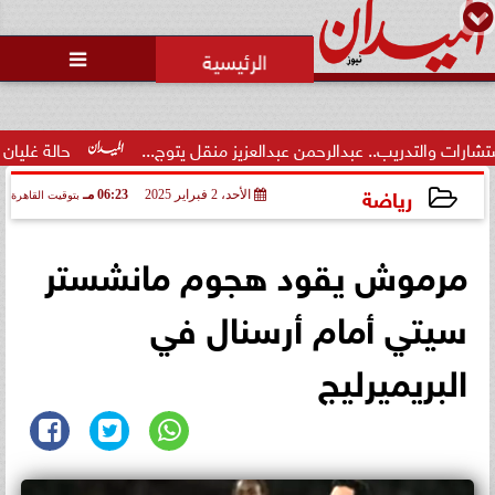
محمد يوسف
رئيس التحرير

حالة غليان في نادي الشيخ زايد:
اتهامات للجنة المؤقتة بـ ”التواطؤ”
وضيا...
ن عبدالعزيز منقل يتوج...
حالة غليان في نادي الشيخ زايد: اتهاما
رياضة
الأحد، 2 فبراير 2025
06:23 مـ
بتوقيت القاهرة
2025-02-02 18:23:47
مرموش يقود هجوم مانشستر
سيتي أمام أرسنال في
البريميرليج