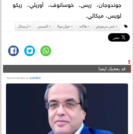
جوندوجان، ريس، خوسانوف، أوريلي، ريكو
لويس، ميكاتي.
عمر مرموش
هالاند
جوارديولا
السيتي
ارسنال
⇧
قد يعجبك ايضا