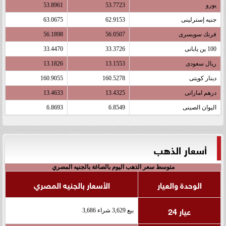
يورو
53.7723
53.8961
جنيه إسترلينى
62.9153
63.0675
فرنك سويسرى
56.0507
56.1898
100 ين يابانى
33.3726
33.4470
ريال سعودى
13.1553
13.1826
دينار كويتى
160.5278
160.9055
درهم اماراتى
13.4325
13.4633
اليوان الصينى
6.8549
6.8693
أسعار الذهب
متوسط سعر الذهب اليوم بالصاغة بالجنيه المصري
الوحدة والعيار
الأسعار بالجنيه المصري
عيار 24
بيع 3,629 شراء 3,686