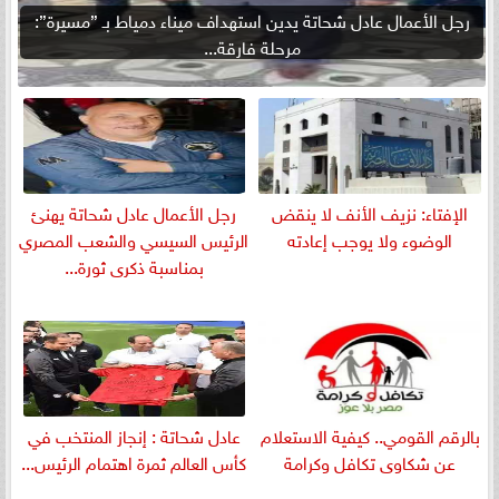
رجل الأعمال عادل شحاتة يدين استهداف ميناء دمياط بـ ”مسيرة”:
مرحلة فارقة...
الإفتاء: نزيف الأنف لا ينقض
رجل الأعمال عادل شحاتة يهنئ
الوضوء ولا يوجب إعادته
الرئيس السيسي والشعب المصري
بمناسبة ذكرى ثورة...
بالرقم القومي.. كيفية الاستعلام
عادل شحاتة : إنجاز المنتخب في
عن شكاوى تكافل وكرامة
كأس العالم ثمرة اهتمام الرئيس...