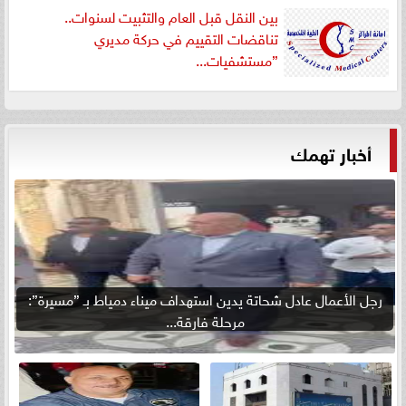
بين النقل قبل العام والتثبيت لسنوات..
تناقضات التقييم في حركة مديري
”مستشفيات...
أخبار تهمك
رجل الأعمال عادل شحاتة يدين استهداف ميناء دمياط بـ ”مسيرة”:
مرحلة فارقة...