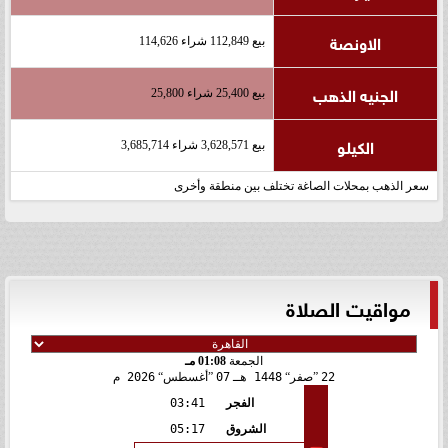
الاونصة
بيع 112,849 شراء 114,626
الجنيه الذهب
بيع 25,400 شراء 25,800
الكيلو
بيع 3,628,571 شراء 3,685,714
سعر الذهب بمحلات الصاغة تختلف بين منطقة وأخرى
مواقيت الصلاة
الجمعة
01:08 مـ
22
صفر
1448 هـ
07
أغسطس
2026 م
الفجر
03:41
الشروق
05:17