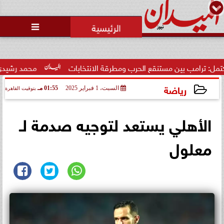
محمد يوسف
رئيس التحرير

 بين مستنقع الحرب ومطرقة الانتخابات
محمد رشيدي: لقاء الرئي
رياضة
السبت، 1 فبراير 2025
01:55 مـ
بتوقيت القاهرة
2025-02-01 13:55:12
الأهلي يستعد لتوجيه صدمة لـ
معلول