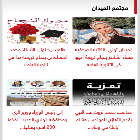
مجتمع الميدان
الميدان تهنيء الكاتبة الصحفية
«الميدان» تهنئ الأستاذ محمد
صفاء الشاطر بنجاج كريمة أخيها
المسلمانى بنجاح كريمته ندا في
في الثانوية العامة
الثانوية العامة
​محاسب محمد ثروت عبد النبي
إلى رئيس الوزراء ووزير الري
يقدم التعازي للمهندس هشام
ومحافظة الوادي الجديد: أنقذوا
أباظة في وفاة...
200 أسرة يقتلها...