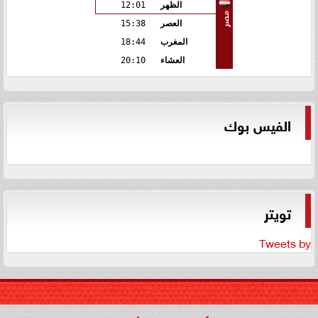
الظهر
12:01
مصر
العصر
15:38
المغرب
18:44
العشاء
20:10
الفيس بوك
تويتر
Tweets by