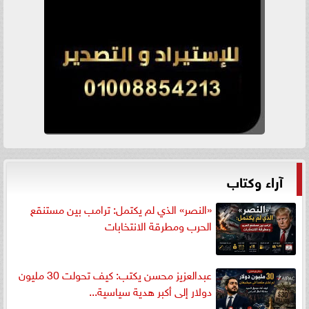
آراء وكتاب
«النصر» الذي لم يكتمل: ترامب بين مستنقع
الحرب ومطرقة الانتخابات
عبدالعزيز محسن يكتب: كيف تحولت 30 مليون
دولار إلى أكبر هدية سياسية...