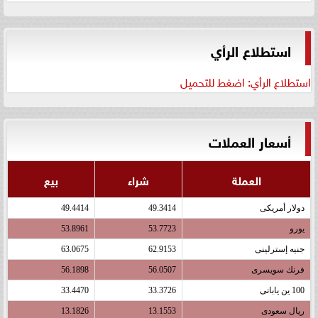
استطلاع الرأي
استطلاع الرأي: اضغط للتحميل
أسعار العملات
العملة
شراء
بيع
دولار أمريكى
49.3414
49.4414
يورو
53.7723
53.8961
جنيه إسترلينى
62.9153
63.0675
فرنك سويسرى
56.0507
56.1898
100 ين يابانى
33.3726
33.4470
ريال سعودى
13.1553
13.1826