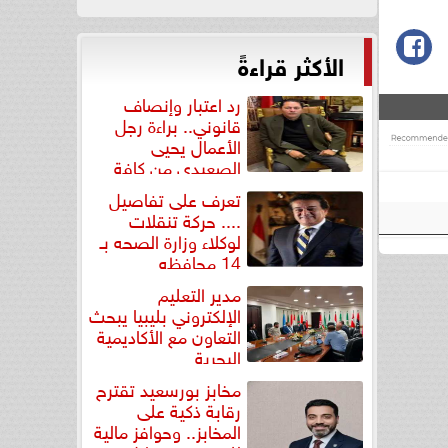
الأكثر قراءةً
رد اعتبار وإنصاف
قانوني.. براءة رجل
الأعمال يحيى
الصعيدي من كافة
التهم...
تعرف على تفاصيل
.... حركة تنقلات
لوكلاء وزارة الصحه بـ
14 محافظه
مدير التعليم
الإلكتروني بليبيا يبحث
التعاون مع الأكاديمية
البحرية
مخابز بورسعيد تقترح
رقابة ذكية على
المخابز.. وحوافز مالية