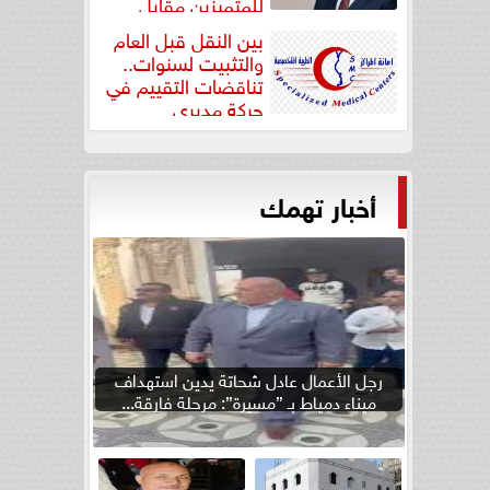
للمتميزين مقابل
جودة...
بين النقل قبل العام
والتثبيت لسنوات..
تناقضات التقييم في
حركة مديري
”مستشفيات...
أخبار تهمك
رجل الأعمال عادل شحاتة يدين استهداف
ميناء دمياط بـ ”مسيرة”: مرحلة فارقة...