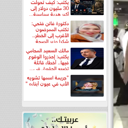
يكتب: كيف تحولت
30 مليون دولار إلى
أكبر هدية سياسية...
دكتورة فاتن فتحي:
تكتب الممرضون
الأقرب إلى الخطر..
شكرا وزير الصحة
لتكريم...
مالك السعيد المحامي
يكتب: إحذروا الوقوع
فيها.. أخطاء قاتلة
تضيع الحقوق في...
”جريمة اسمها تشويه
الأب في عيون أبناءه ”