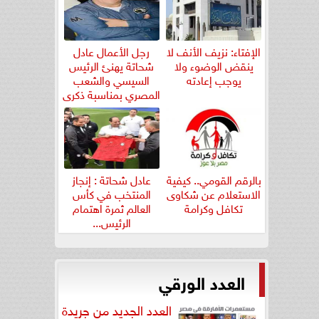
الإفتاء: نزيف الأنف لا
رجل الأعمال عادل
ينقض الوضوء ولا
شحاتة يهنئ الرئيس
يوجب إعادته
السيسي والشعب
المصري بمناسبة ذكرى
ثورة...
بالرقم القومي.. كيفية
عادل شحاتة : إنجاز
الاستعلام عن شكاوى
المنتخب في كأس
تكافل وكرامة
العالم ثمرة اهتمام
الرئيس...
العدد الورقي
العدد الجديد من جريدة