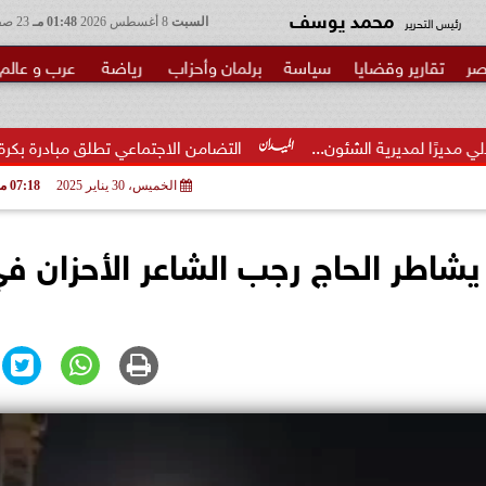
محمد يوسف
رئيس التحرير
السبت
8 أغسطس 2026
01:48 مـ
23 صفر 1448
صر
تقارير وقضايا
سياسة
برلمان وأحزاب
رياضة
عرب و عالم
ئون...
التضامن الاجتماعي تطلق مبادرة بكرة المدرسة ..الخير ف
الخميس، 30 يناير 2025
07:18 مـ
شاطر الحاج رجب الشاعر الأحزان ف