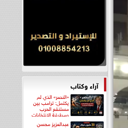
آراء وكتاب
«النصر» الذي لم
يكتمل: ترامب بين
مستنقع الحرب
ومطرقة الانتخابات
عبدالعزيز محسن