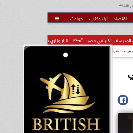
هـ
اقتصاد
آراء وكتاب
حوادث

ي مصر
قرار وزاري بتكليف الدكتور تامر عاطف مدكور مديرًا لمديرية 
بتوقيت القاهرة
ي