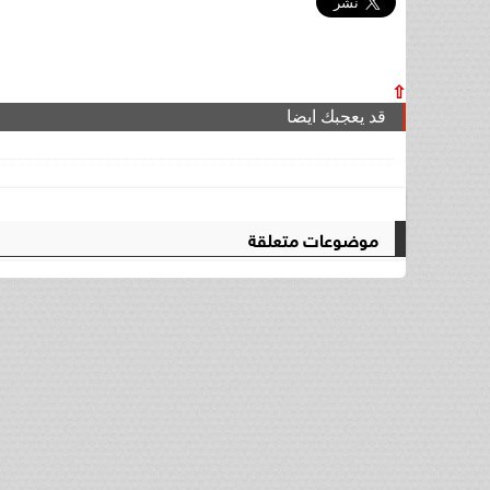
⇧
قد يعجبك ايضا
موضوعات متعلقة