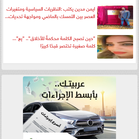
ايمن مدين يكتب :النظريات السياسية ومتغيرات
العصر بين التمسك بالماضي ومواجهة تحديات...
”حين تصبح الكلمة محكمةً للأخلاق”.. ”يع”...
كلمة صغيرة تختصر قبحًا كبيرًا