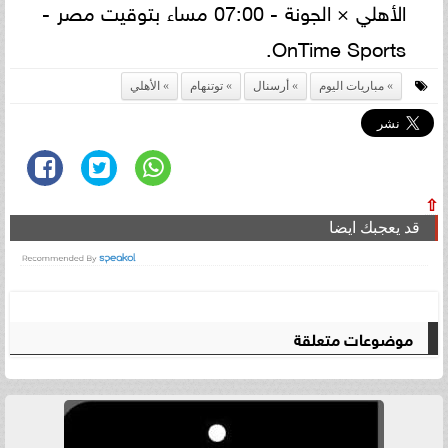
الأهلي × الجونة - 07:00 مساء بتوقيت مصر -
‎OnTime Sports‎.
مباريات اليوم
أرسنال
توتنهام
الأهلي
⇧
قد يعجبك ايضا
موضوعات متعلقة