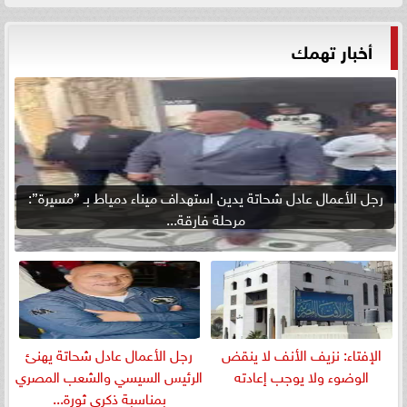
أخبار تهمك
رجل الأعمال عادل شحاتة يدين استهداف ميناء دمياط بـ ”مسيرة”:
مرحلة فارقة...
الإفتاء: نزيف الأنف لا ينقض
رجل الأعمال عادل شحاتة يهنئ
الوضوء ولا يوجب إعادته
الرئيس السيسي والشعب المصري
بمناسبة ذكرى ثورة...