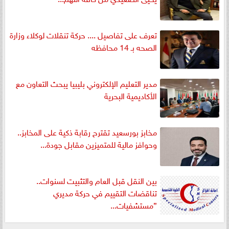
تعرف على تفاصيل .... حركة تنقلات لوكلاء وزارة
الصحه بـ 14 محافظه
مدير التعليم الإلكتروني بليبيا يبحث التعاون مع
الأكاديمية البحرية
مخابز بورسعيد تقترح رقابة ذكية على المخابز..
وحوافز مالية للمتميزين مقابل جودة...
بين النقل قبل العام والتثبيت لسنوات..
تناقضات التقييم في حركة مديري
”مستشفيات...