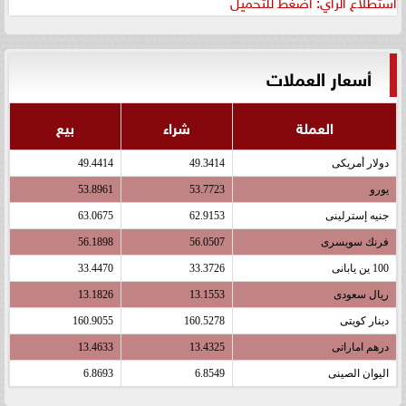
استطلاع الرأي: اضغط للتحميل
أسعار العملات
العملة
شراء
بيع
دولار أمريكى
49.3414
49.4414
يورو
53.7723
53.8961
جنيه إسترلينى
62.9153
63.0675
فرنك سويسرى
56.0507
56.1898
100 ين يابانى
33.3726
33.4470
ريال سعودى
13.1553
13.1826
دينار كويتى
160.5278
160.9055
درهم اماراتى
13.4325
13.4633
اليوان الصينى
6.8549
6.8693