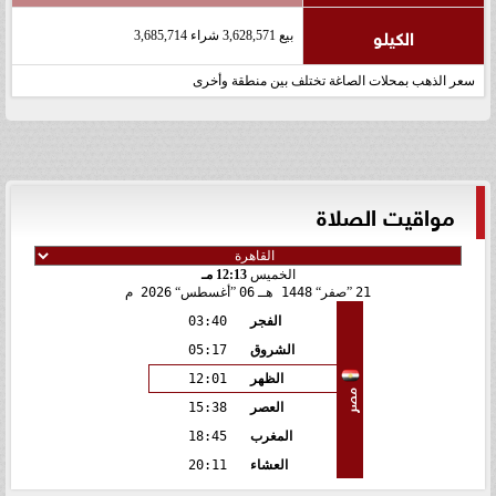
الكيلو
بيع 3,628,571 شراء 3,685,714
سعر الذهب بمحلات الصاغة تختلف بين منطقة وأخرى
مواقيت الصلاة
الخميس
12:13 مـ
21
صفر
1448 هـ
06
أغسطس
2026 م
الفجر
03:40
الشروق
05:17
الظهر
12:01
مصر
العصر
15:38
المغرب
18:45
العشاء
20:11