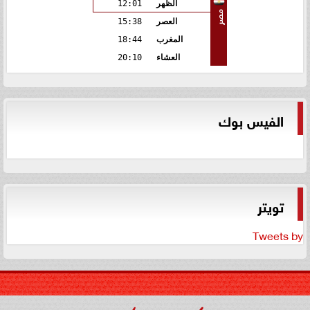
الظهر
12:01
مصر
العصر
15:38
المغرب
18:44
العشاء
20:10
الفيس بوك
تويتر
Tweets by