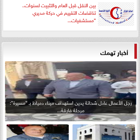
بين النقل قبل العام والتثبيت لسنوات..
تناقضات التقييم في حركة مديري
”مستشفيات...
أخبار تهمك
رجل الأعمال عادل شحاتة يدين استهداف ميناء دمياط بـ ”مسيرة”:
مرحلة فارقة...