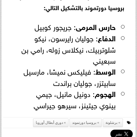
بروسيا دورتموند بالتشكيل التالي:
حارس المرمى
: جريجور كوبيل
الدفاع
: جوليان رايرسون، نيكو
شلوتربيك، نيكلاس زوله، رامي بن
سبعيني
الوسط
: فيليكس نميشا، مارسيل
سابيتزر، جوليان براندت
الهجوم
: دونيل مانيل، جيمي
بينوي جيتينز، سيرهو جيراسي
برشلونة
بروسيا دورتموند
دوري أبطال أوروبا