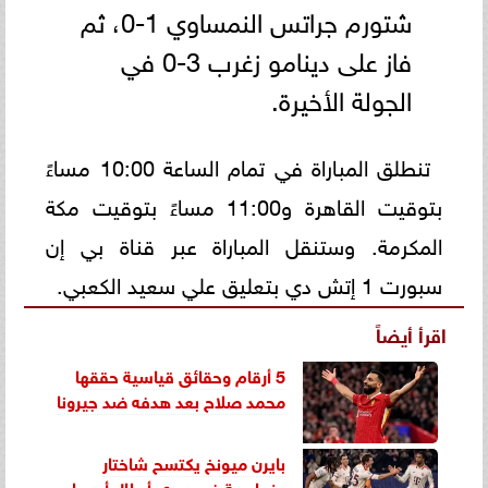
شتورم جراتس النمساوي 1-0، ثم
فاز على دينامو زغرب 3-0 في
الجولة الأخيرة.
تنطلق المباراة في تمام الساعة 10:00 مساءً
بتوقيت القاهرة و11:00 مساءً بتوقيت مكة
المكرمة. وستنقل المباراة عبر قناة بي إن
سبورت 1 إتش دي بتعليق علي سعيد الكعبي.
اقرأ أيضاً
5 أرقام وحقائق قياسية حققها
محمد صلاح بعد هدفه ضد جيرونا
بايرن ميونخ يكتسح شاختار
بخماسية في دوري أبطال أوروبا