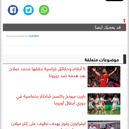
⇧
قد يعجبك ايضا
موضوعات متعلقة
5 أرقام وحقائق قياسية حققها محمد صلاح
بعد هدفه ضد جيرونا
بايرن ميونخ يكتسح شاختار بخماسية في
دوري أبطال أوروبا
ليفركوزن يفوز بهدف نظيف على إنتر ميلان