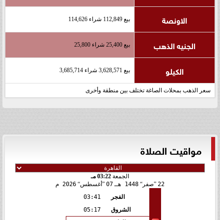
الاونصة
بيع 112,849 شراء 114,626
الجنيه الذهب
بيع 25,400 شراء 25,800
الكيلو
بيع 3,628,571 شراء 3,685,714
سعر الذهب بمحلات الصاغة تختلف بين منطقة وأخرى
مواقيت الصلاة
الجمعة
03:22 مـ
22
صفر
1448 هـ
07
أغسطس
2026 م
الفجر
03:41
الشروق
05:17