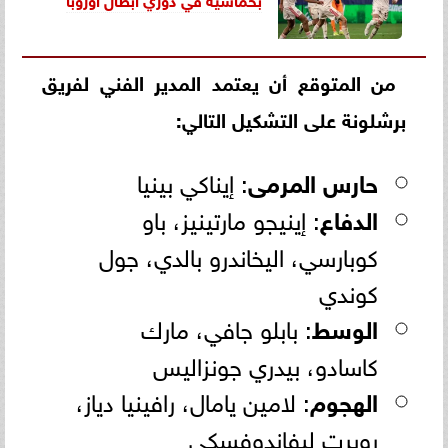
من المتوقع أن يعتمد المدير الفني لفريق
برشلونة على التشكيل التالي:
حارس المرمى
: إيناكي بينيا
الدفاع
: إينيجو مارتينيز، باو
كوبارسي، اليخاندرو بالدي، جول
كوندي
الوسط
: بابلو جافي، مارك
كاسادو، بيدري جونزاليس
الهجوم
: لامين يامال، رافينيا دياز،
روبرت ليفاندوفسكي