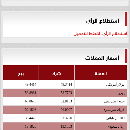
استطلاع الرأي
استطلاع الرأي: اضغط للتحميل
أسعار العملات
العملة
شراء
بيع
دولار أمريكى
49.3414
49.4414
يورو
53.7723
53.8961
جنيه إسترلينى
62.9153
63.0675
فرنك سويسرى
56.0507
56.1898
100 ين يابانى
33.3726
33.4470
ريال سعودى
13.1553
13.1826