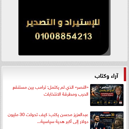
آراء وكتاب
«النصر» الذي لم يكتمل: ترامب بين مستنقع
الحرب ومطرقة الانتخابات
عبدالعزيز محسن يكتب: كيف تحولت 30 مليون
دولار إلى أكبر هدية سياسية...