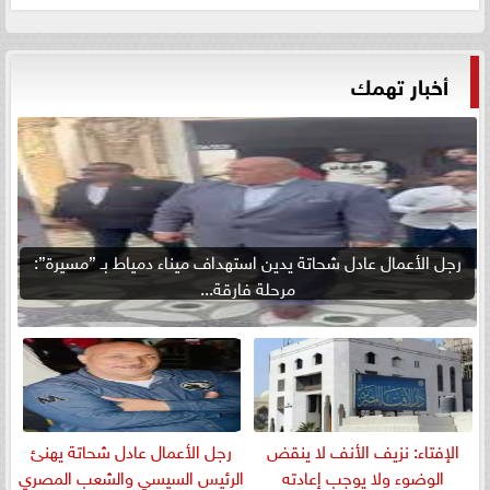
أخبار تهمك
رجل الأعمال عادل شحاتة يدين استهداف ميناء دمياط بـ ”مسيرة”:
مرحلة فارقة...
الإفتاء: نزيف الأنف لا ينقض
رجل الأعمال عادل شحاتة يهنئ
الوضوء ولا يوجب إعادته
الرئيس السيسي والشعب المصري