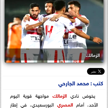
الزمالك
كتب : محمد الجارحي
يخوض نادي
الزمالك
مواجهة قوية اليوم
الأحد، أمام
المصري
البورسعيدي، في إطار