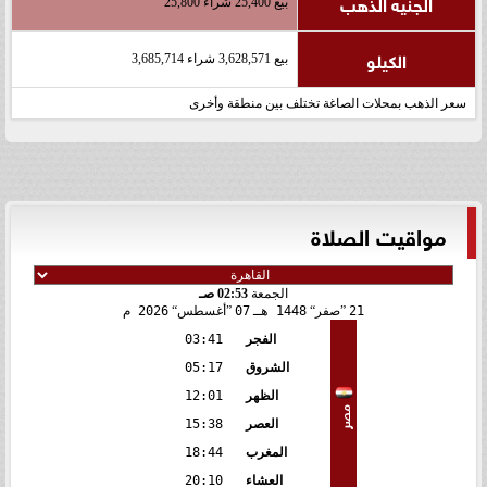
الجنيه الذهب
بيع 25,400 شراء 25,800
الكيلو
بيع 3,628,571 شراء 3,685,714
سعر الذهب بمحلات الصاغة تختلف بين منطقة وأخرى
مواقيت الصلاة
الجمعة
02:53 صـ
21
صفر
1448 هـ
07
أغسطس
2026 م
الفجر
03:41
الشروق
05:17
الظهر
12:01
مصر
العصر
15:38
المغرب
18:44
العشاء
20:10