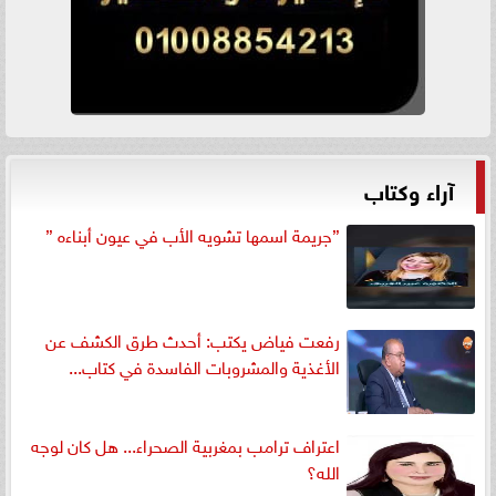
آراء وكتاب
”جريمة اسمها تشويه الأب في عيون أبناءه ”
رفعت فياض يكتب: أحدث طرق الكشف عن
الأغذية والمشروبات الفاسدة في كتاب...
اعتراف ترامب بمغربية الصحراء... هل كان لوجه
الله؟