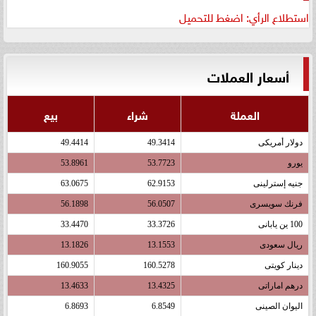
استطلاع الرأي: اضغط للتحميل
أسعار العملات
العملة
شراء
بيع
دولار أمريكى
49.3414
49.4414
يورو
53.7723
53.8961
جنيه إسترلينى
62.9153
63.0675
فرنك سويسرى
56.0507
56.1898
100 ين يابانى
33.3726
33.4470
ريال سعودى
13.1553
13.1826
دينار كويتى
160.5278
160.9055
درهم اماراتى
13.4325
13.4633
اليوان الصينى
6.8549
6.8693