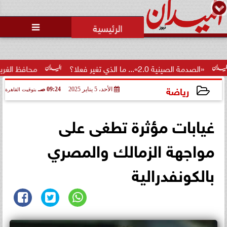
محمد يوسف
رئيس التحرير

ية 2.0»... ما الذي تغير فعلا؟
محافظ الغربية يكرم 100 من أوائل الجمهورية والمحافظة ويؤكد: الاستثمار...
رياضة
الأحد، 5 يناير 2025
09:24 صـ
بتوقيت القاهرة
2025-01-05 09:24:15
غيابات مؤثرة تطغى على
مواجهة الزمالك والمصري
بالكونفدرالية